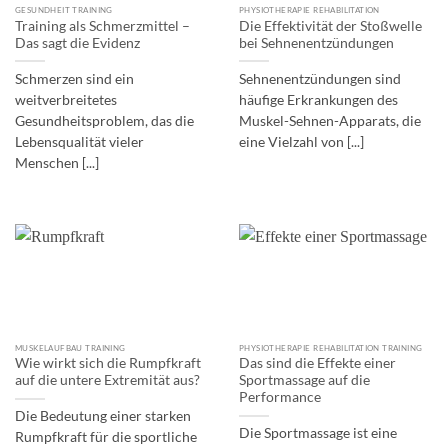
GESUNDHEIT TRAINING
PHYSIOTHERAPIE REHABILITATION
Training als Schmerzmittel –
Die Effektivität der Stoßwelle
Das sagt die Evidenz
bei Sehnenentzündungen
Schmerzen sind ein
Sehnenentzündungen sind
weitverbreitetes
häufige Erkrankungen des
Gesundheitsproblem, das die
Muskel-Sehnen-Apparats, die
Lebensqualität vieler
eine Vielzahl von [...]
Menschen [...]
MUSKELAUFBAU TRAINING
PHYSIOTHERAPIE REHABILITATION TRAINING
Wie wirkt sich die Rumpfkraft
Das sind die Effekte einer
auf die untere Extremität aus?
Sportmassage auf die
Performance
Die Bedeutung einer starken
Die Sportmassage ist eine
Rumpfkraft für die sportliche