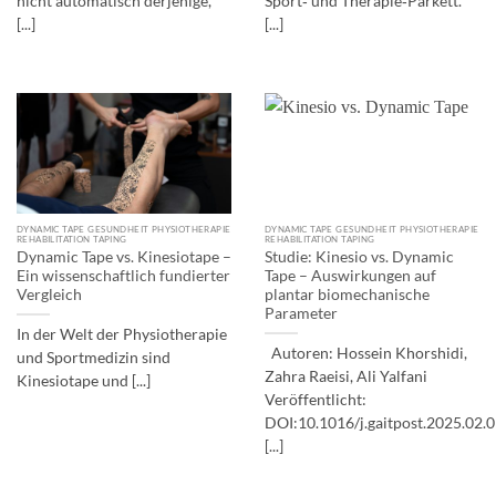
nicht automatisch derjenige,
Sport‑ und Therapie‑Parkett.
[...]
[...]
DYNAMIC TAPE GESUNDHEIT PHYSIOTHERAPIE
DYNAMIC TAPE GESUNDHEIT PHYSIOTHERAPIE
REHABILITATION TAPING
REHABILITATION TAPING
Dynamic Tape vs. Kinesiotape –
Studie: Kinesio vs. Dynamic
Ein wissenschaftlich fundierter
Tape – Auswirkungen auf
Vergleich
plantar biomechanische
Parameter
In der Welt der Physiotherapie
Autoren: Hossein Khorshidi,
und Sportmedizin sind
Zahra Raeisi, Ali Yalfani
Kinesiotape und [...]
Veröffentlicht:
DOI:10.1016/j.gaitpost.2025.02.
[...]