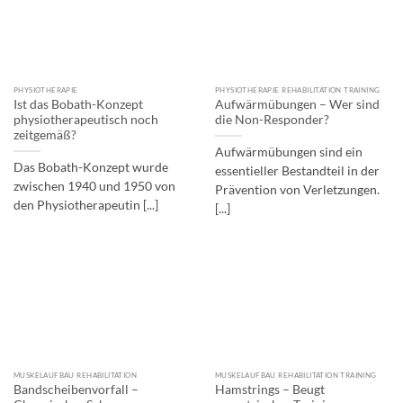
PHYSIOTHERAPIE
PHYSIOTHERAPIE REHABILITATION TRAINING
Ist das Bobath-Konzept
Aufwärmübungen – Wer sind
physiotherapeutisch noch
die Non-Responder?
zeitgemäß?
Aufwärmübungen sind ein
Das Bobath-Konzept wurde
essentieller Bestandteil in der
zwischen 1940 und 1950 von
Prävention von Verletzungen.
den Physiotherapeutin [...]
[...]
MUSKELAUFBAU REHABILITATION
MUSKELAUFBAU REHABILITATION TRAINING
Bandscheibenvorfall –
Hamstrings – Beugt