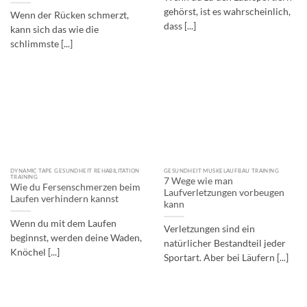
gehörst, ist es wahrscheinlich,
Wenn der Rücken schmerzt,
dass [...]
kann sich das wie die
schlimmste [...]
DYNAMIC TAPE GESUNDHEIT REHABILITATION
GESUNDHEIT MUSKELAUFBAU TRAINING
TRAINING
7 Wege wie man
Wie du Fersenschmerzen beim
Laufverletzungen vorbeugen
Laufen verhindern kannst
kann
Wenn du mit dem Laufen
Verletzungen sind ein
beginnst, werden deine Waden,
natürlicher Bestandteil jeder
Knöchel [...]
Sportart. Aber bei Läufern [...]