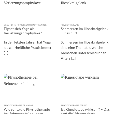
GESUNDHEIT MUSKELAUFBAU TRAINING
PHYSIOTHERAPIE
Eignet sich Yoga als
Schmerzen im Iliosakralgelenk
Verletzungsprophylaxe?
– Das hilft
In den letzten Jahren hat Yoga
Schmerzen im Iliosakralgelenk
als ganzheitliche Praxis immer
sind eine Thematik, welche
[...]
Menschen unterschiedlichen
Alters [...]
PHYSIOTHERAPIE TRAINING
PHYSIOTHERAPIE TAPING
Wie sollte die Physiotherapie
Ist Kinesiotape wirksam? – Das
bei Sehnenentzündungen
sagt die Wissenschaft