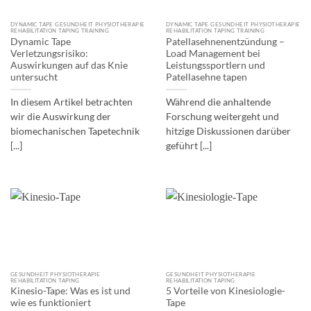
DYNAMIC TAPE GESUNDHEIT PHYSIOTHERAPIE
DYNAMIC TAPE GESUNDHEIT PHYSIOTHERAPIE
REHABILITATION TAPING TRAINING
REHABILITATION TAPING TRAINING
Dynamic Tape
Patellasehnenentzündung –
Verletzungsrisiko:
Load Management bei
Auswirkungen auf das Knie
Leistungssportlern und
untersucht
Patellasehne tapen
In diesem Artikel betrachten
Während die anhaltende
wir die Auswirkung der
Forschung weitergeht und
biomechanischen Tapetechnik
hitzige Diskussionen darüber
[...]
geführt [...]
GESUNDHEIT PHYSIOTHERAPIE
GESUNDHEIT PHYSIOTHERAPIE
REHABILITATION TAPING
REHABILITATION TAPING
Kinesio-Tape: Was es ist und
5 Vorteile von Kinesiologie-
wie es funktioniert
Tape