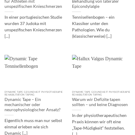
für Athleten mit
Behandlung von lateraler
unspezifischen Knieschmerzen
Epicondylalgie
In einer portugiesischen Studie
Tennisellenbogen – ein
wurden 37 Judoka mit
Klassiker unter den
unspezifischen Knieschmerzen
Pathologien. Wie du
[...]
(klassischerweise) [...]
DYNAMIC TAPE GESUNDHEIT PHYSIOTHERAPIE
DYNAMIC TAPE GESUNDHEIT PHYSIOTHERAPIE
REHABILITATION TAPING
REHABILITATION TAPING
Dynamic Tape – Ein
Warum wir Defizite tapen
mechanischer oder
sollten – und keine Diagnosen
neurophysiologischer Ansatz?
In der physiotherapeutischen
Eigentlich muss man nur selbst
Praxis können wir oft eine
einmal erleben wie sich
„Tape-Müdigkeit“ feststellen.
Dynamic [...]
[...]