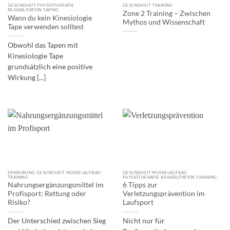
GESUNDHEIT PHYSIOTHERAPIE
GESUNDHEIT TRAINING
REHABILITATION TAPING
Zone 2 Training – Zwischen
Wann du kein Kinesiologie
Mythos und Wissenschaft
Tape verwenden solltest
Obwohl das Tapen mit
Kinesiologie Tape
grundsätzlich eine positive
Wirkung [...]
ERNÄHRUNG GESUNDHEIT MUSKELAUFBAU
GESUNDHEIT MUSKELAUFBAU
TRAINING
PHYSIOTHERAPIE REHABILITATION TRAINING
Nahrungsergänzungsmittel im
6 Tipps zur
Profisport: Rettung oder
Verletzungsprävention im
Risiko?
Laufsport
Der Unterschied zwischen Sieg
Nicht nur für