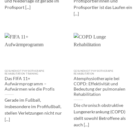
und Niederlage ist gerade im
Profisportlerinnen und
Profisport [...]
Profisportler ist das Laufen ein
[...]
GESUNDHEIT PHYSIOTHERAPIE
GESUNDHEIT PHYSIOTHERAPIE
REHABILITATION TRAINING
REHABILITATION
Das FIFA 11+
Atemphysiotherapie bei
Aufwärmprogramm –
COPD: Effektivität und
Aufwärmen wie die Profis
Bedeutung der pulmonalen
Rehabilitation
Gerade im Fußball,
Die chronisch obstruktive
insbesondere im Profifußball,
Lungenerkrankung (COPD)
stellen Verletzungen nicht nur
stellt sowohl Betroffene als
[...]
auch [...]