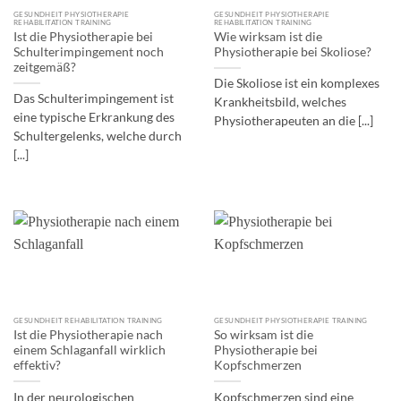
GESUNDHEIT PHYSIOTHERAPIE
GESUNDHEIT PHYSIOTHERAPIE
REHABILITATION TRAINING
REHABILITATION TRAINING
Ist die Physiotherapie bei
Wie wirksam ist die
Schulterimpingement noch
Physiotherapie bei Skoliose?
zeitgemäß?
Die Skoliose ist ein komplexes
Das Schulterimpingement ist
Krankheitsbild, welches
eine typische Erkrankung des
Physiotherapeuten an die [...]
Schultergelenks, welche durch
[...]
GESUNDHEIT REHABILITATION TRAINING
GESUNDHEIT PHYSIOTHERAPIE TRAINING
Ist die Physiotherapie nach
So wirksam ist die
einem Schlaganfall wirklich
Physiotherapie bei
effektiv?
Kopfschmerzen
In der neurologischen
Kopfschmerzen sind eine