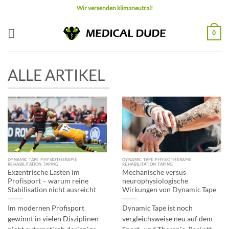
Zum
Wir versenden klimaneutral!
Inhalt
springen
0
ALLE ARTIKEL
DYNAMIC TAPE PHYSIOTHERAPIE
DYNAMIC TAPE PHYSIOTHERAPIE
REHABILITATION TAPING
REHABILITATION TAPING
Exzentrische Lasten im
Mechanische versus
Profisport – warum reine
neurophysiologische
Stabilisation nicht ausreicht
Wirkungen von Dynamic Tape
Im modernen Profisport
Dynamic Tape ist noch
gewinnt in vielen Disziplinen
vergleichsweise neu auf dem