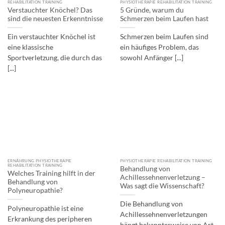
REHABILITATION TRAINING
PHYSIOTHERAPIE REHABILITATION TRAINING
Verstauchter Knöchel? Das
5 Gründe, warum du
sind die neuesten Erkenntnisse
Schmerzen beim Laufen hast
Ein verstauchter Knöchel ist
Schmerzen beim Laufen sind
eine klassische
ein häufiges Problem, das
Sportverletzung, die durch das
sowohl Anfänger [...]
[...]
ERNÄHRUNG PHYSIOTHERAPIE
PHYSIOTHERAPIE REHABILITATION TRAINING
REHABILITATION TRAINING
Behandlung von
Welches Training hilft in der
Achillessehnenverletzung –
Behandlung von
Was sagt die Wissenschaft?
Polyneuropathie?
Die Behandlung von
Polyneuropathie ist eine
Achillessehnenverletzungen
Erkrankung des peripheren