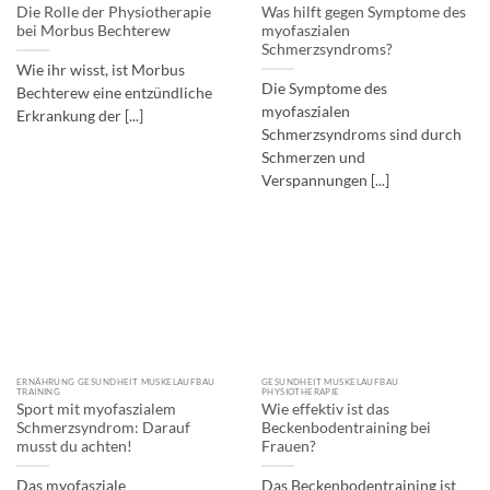
Die Rolle der Physiotherapie
Was hilft gegen Symptome des
bei Morbus Bechterew
myofaszialen
Schmerzsyndroms?
Wie ihr wisst, ist Morbus
Die Symptome des
Bechterew eine entzündliche
myofaszialen
Erkrankung der [...]
Schmerzsyndroms sind durch
Schmerzen und
Verspannungen [...]
ERNÄHRUNG GESUNDHEIT MUSKELAUFBAU
GESUNDHEIT MUSKELAUFBAU
TRAINING
PHYSIOTHERAPIE
Sport mit myofaszialem
Wie effektiv ist das
Schmerzsyndrom: Darauf
Beckenbodentraining bei
musst du achten!
Frauen?
Das myofasziale
Das Beckenbodentraining ist