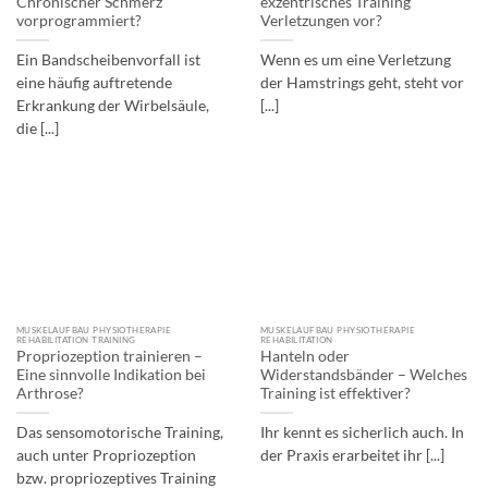
Chronischer Schmerz
exzentrisches Training
vorprogrammiert?
Verletzungen vor?
Ein Bandscheibenvorfall ist
Wenn es um eine Verletzung
eine häufig auftretende
der Hamstrings geht, steht vor
Erkrankung der Wirbelsäule,
[...]
die [...]
MUSKELAUFBAU PHYSIOTHERAPIE
MUSKELAUFBAU PHYSIOTHERAPIE
REHABILITATION TRAINING
REHABILITATION
Propriozeption trainieren –
Hanteln oder
Eine sinnvolle Indikation bei
Widerstandsbänder – Welches
Arthrose?
Training ist effektiver?
Das sensomotorische Training,
Ihr kennt es sicherlich auch. In
auch unter Propriozeption
der Praxis erarbeitet ihr [...]
bzw. propriozeptives Training