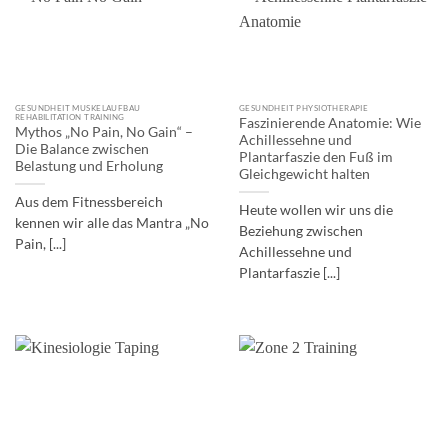
GESUNDHEIT MUSKELAUFBAU
GESUNDHEIT PHYSIOTHERAPIE
REHABILITATION TRAINING
Faszinierende Anatomie: Wie
Mythos „No Pain, No Gain“ –
Achillessehne und
Die Balance zwischen
Plantarfaszie den Fuß im
Belastung und Erholung
Gleichgewicht halten
Aus dem Fitnessbereich
Heute wollen wir uns die
kennen wir alle das Mantra „No
Beziehung zwischen
Pain, [...]
Achillessehne und
Plantarfaszie [...]