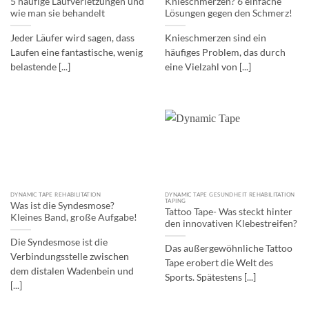
5 häufige Laufverletzungen und
Knieschmerzen? 6 einfache
wie man sie behandelt
Lösungen gegen den Schmerz!
Jeder Läufer wird sagen, dass
Knieschmerzen sind ein
Laufen eine fantastische, wenig
häufiges Problem, das durch
belastende [...]
eine Vielzahl von [...]
DYNAMIC TAPE REHABILITATION
DYNAMIC TAPE GESUNDHEIT REHABILITATION
TAPING
Was ist die Syndesmose?
Tattoo Tape- Was steckt hinter
Kleines Band, große Aufgabe!
den innovativen Klebestreifen?
Die Syndesmose ist die
Das außergewöhnliche Tattoo
Verbindungsstelle zwischen
Tape erobert die Welt des
dem distalen Wadenbein und
Sports. Spätestens [...]
[...]