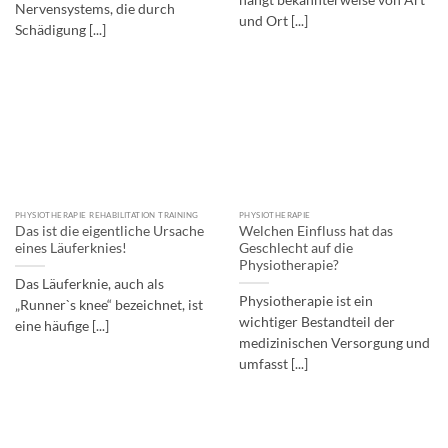
hängt bekannterweise von Art
Nervensystems, die durch
und Ort [...]
Schädigung [...]
PHYSIOTHERAPIE REHABILITATION TRAINING
PHYSIOTHERAPIE
Das ist die eigentliche Ursache
Welchen Einfluss hat das
eines Läuferknies!
Geschlecht auf die
Physiotherapie?
Das Läuferknie, auch als
Physiotherapie ist ein
„Runner`s knee“ bezeichnet, ist
wichtiger Bestandteil der
eine häufige [...]
medizinischen Versorgung und
umfasst [...]