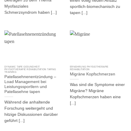
Beiträgen zu dem Thema
einen völlig neuen Ansatz
Myofasziales
sportlich-biomechanisch zu
Schmerzsyndrom haben [...]
tapen [...]
DYNAMIC TAPE GESUNDHEIT
ERNÄHRUNG PHYSIOTHERAPIE
PHYSIOTHERAPIE REHABILITATION TAPING
REHABILITATION
TRAINING
Migräne Kopfschmerzen
Patellasehnenentzündung –
Load Management bei
Was sind die Symptome einer
Leistungssportlern und
Migräne? Migräne
Patellasehne tapen
Kopfschmerzen haben eine
Während die anhaltende
[...]
Forschung weitergeht und
hitzige Diskussionen darüber
geführt [...]