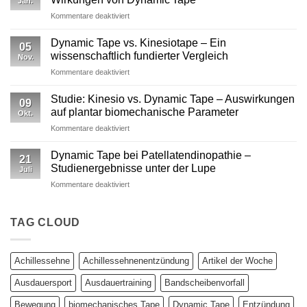
Jan.
Profisport
für
Kommentare deaktiviert
–
Mechanische
warum
versus
reine
Dynamic Tape vs. Kinesiotape – Ein
05
neurophysiologische
Stabilisation
wissenschaftlich fundierter Vergleich
Nov.
Wirkungen
nicht
für
Kommentare deaktiviert
von
ausreicht
Dynamic
Dynamic Tape
Tape
Studie: Kinesio vs. Dynamic Tape – Auswirkungen
09
vs.
auf plantar biomechanische Parameter
Okt.
Kinesiotape
für
Kommentare deaktiviert
–
Studie:
Ein
Kinesio
wissenschaftlich
Dynamic Tape bei Patellatendinopathie –
21
vs.
fundierter
Studienergebnisse unter der Lupe
Juli
Dynamic
Vergleich
für
Kommentare deaktiviert
Tape
Dynamic
–
Tape
Auswirkungen
bei
TAG CLOUD
auf
Patellatendinopathie
plantar
–
biomechanische
Studienergebnisse
Parameter
Achillessehne
Achillessehnenentzündung
Artikel der Woche
unter
der
Ausdauersport
Ausdauertraining
Bandscheibenvorfall
Lupe
Bewegung
biomechanisches Tape
Dynamic Tape
Entzündung