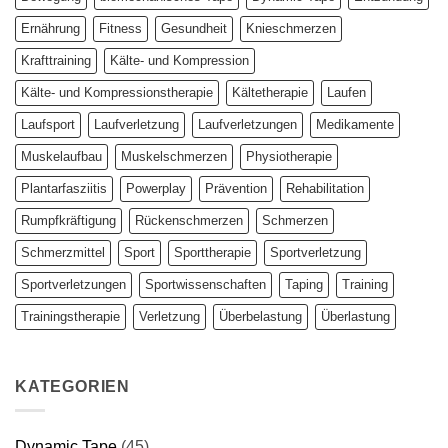
Ernährung
Fitness
Gesundheit
Knieschmerzen
Krafttraining
Kälte- und Kompression
Kälte- und Kompressionstherapie
Kältetherapie
Laufen
Laufsport
Laufverletzung
Laufverletzungen
Medikamente
Muskelaufbau
Muskelschmerzen
Physiotherapie
Plantarfasziitis
Powerplay
Prävention
Rehabilitation
Rumpfkräftigung
Rückenschmerzen
Schmerzen
Schmerzmittel
Sport
Sporttherapie
Sportverletzung
Sportverletzungen
Sportwissenschaften
Taping
Training
Trainingstherapie
Verletzung
Überbelastung
Überlastung
KATEGORIEN
Dynamic Tape
(45)