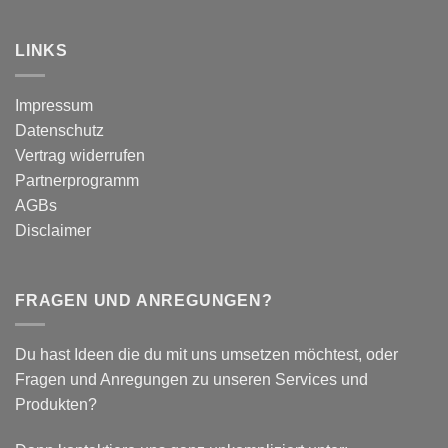
Studie:
Ein
Kinesio
wissenschaftlich
vs.
LINKS
fundierter
Dynamic
Vergleich
Tape
–
Impressum
Auswirkungen
Datenschutz
auf
plantar
Vertrag widerrufen
biomechanische
Partnerprogramm
Parameter
AGBs
Disclaimer
FRAGEN UND ANREGUNGEN?
Du hast Ideen die du mit uns umsetzen möchtest, oder
Fragen und Anregungen zu unseren Services und
Produkten?