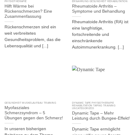
PHYSIOTHERAPIE
ERNÄHRUNG GESUNDHEIT REHABILITATION
Hilft Wärme bei
Rheumatoide Arthritis –
Rückenschmerzen? Eine
Symptome und Behandlung
Zusammenfassung
Rheumatoide Arthritis (RA) ist
Rückenschmerzen sind ein
eine langfristige,
weit verbreitetes
fortschreitende und
Gesundheitsproblem, das die
einschränkende
Lebensqualität und [...]
Autoimmunerkrankung. [...]
GESUNDHEIT MUSKELAUFBAU TRAINING
DYNAMIC TAPE PHYSIOTHERAPIE
REHABILITATION TAPING TRAINING
Myofasziales
UNCATEGORIZED
Schmerzsyndrom – 5
Dynamic Tape – Mehr
Übungen gegen den Schmerz!
Leistung durch Bungee-Effekt!
In unseren bisherigen
Dynamic Tape ermöglicht