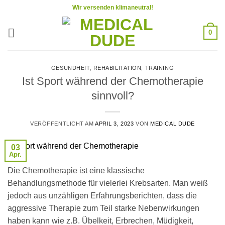
Zum
Wir versenden klimaneutral!
Inhalt
springen
0
GESUNDHEIT
,
REHABILITATION
,
TRAINING
Ist Sport während der Chemotherapie
sinnvoll?
VERÖFFENTLICHT AM
APRIL 3, 2023
VON
MEDICAL DUDE
03
Apr.
Die Chemotherapie ist eine klassische
Behandlungsmethode für vielerlei Krebsarten. Man weiß
jedoch aus unzähligen Erfahrungsberichten, dass die
aggressive Therapie zum Teil starke Nebenwirkungen
haben kann wie z.B. Übelkeit, Erbrechen, Müdigkeit,