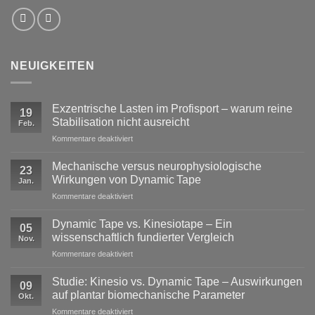
NEUIGKEITEN
Exzentrische Lasten im Profisport – warum reine
19
Stabilisation nicht ausreicht
Feb.
für
Kommentare deaktiviert
Exzentrische
Lasten
Mechanische versus neurophysiologische
23
im
Wirkungen von Dynamic Tape
Jan.
Profisport
für
Kommentare deaktiviert
–
Mechanische
warum
versus
reine
Dynamic Tape vs. Kinesiotape – Ein
05
neurophysiologische
Stabilisation
wissenschaftlich fundierter Vergleich
Nov.
Wirkungen
nicht
für
Kommentare deaktiviert
von
ausreicht
Dynamic
Dynamic Tape
Tape
Studie: Kinesio vs. Dynamic Tape – Auswirkungen
09
vs.
auf plantar biomechanische Parameter
Okt.
Kinesiotape
für
Kommentare deaktiviert
–