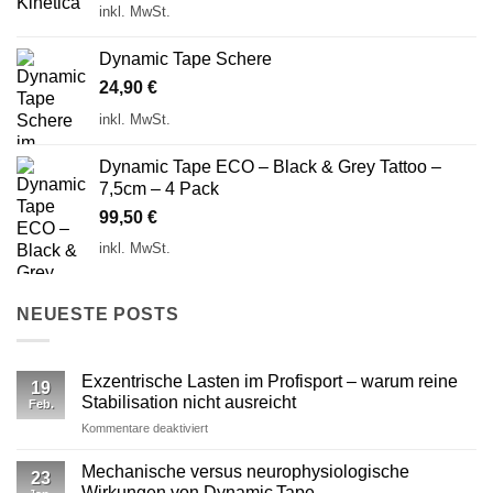
inkl. MwSt.
Dynamic Tape Schere
24,90
€
inkl. MwSt.
Dynamic Tape ECO – Black & Grey Tattoo –
7,5cm – 4 Pack
99,50
€
inkl. MwSt.
NEUESTE POSTS
Exzentrische Lasten im Profisport – warum reine
19
Stabilisation nicht ausreicht
Feb.
für
Kommentare deaktiviert
Exzentrische
Lasten
Mechanische versus neurophysiologische
23
im
Wirkungen von Dynamic Tape