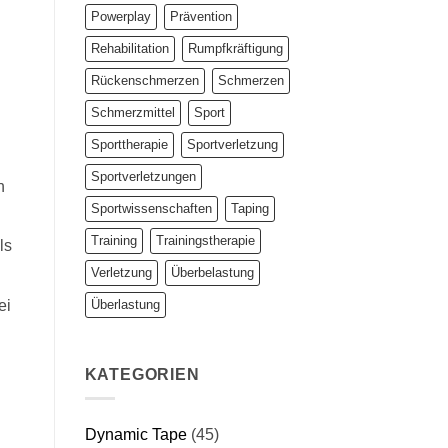
Powerplay
Prävention
Rehabilitation
Rumpfkräftigung
Rückenschmerzen
Schmerzen
Schmerzmittel
Sport
n
Sporttherapie
Sportverletzung
Sportverletzungen
n
Sportwissenschaften
Taping
Training
Trainingstherapie
ls
Verletzung
Überbelastung
Überlastung
ei
KATEGORIEN
Dynamic Tape
(45)