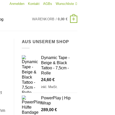
Anmelden
Kontakt
AGBs
Wunschliste
og
0
WARENKORB /
0,00
€
AUS UNSEREM SHOP
Dynamic Tape -
Beige & Black
Tattoo - 7,5cm -
Rolle
24,60
€
inkl. MwSt.
t
PowerPlay | Hip
Wrap
289,00
€
ahm