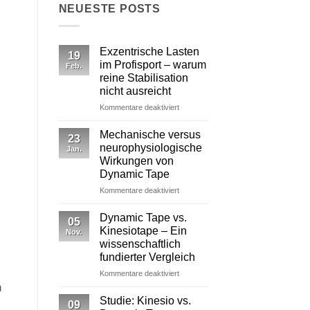
NEUESTE POSTS
Exzentrische Lasten
19
im Profisport – warum
Feb.
reine Stabilisation
nicht ausreicht
für
Kommentare deaktiviert
Exzentrische
Lasten
Mechanische versus
23
im
neurophysiologische
Jan.
Profisport
Wirkungen von
–
Dynamic Tape
warum
reine
für
Kommentare deaktiviert
Stabilisation
Mechanische
nicht
versus
Dynamic Tape vs.
05
ausreicht
neurophysiologische
Kinesiotape – Ein
Nov.
Wirkungen
wissenschaftlich
von
fundierter Vergleich
Dynamic Tape
für
Kommentare deaktiviert
Dynamic
m
Tape
Studie: Kinesio vs.
09
vs.