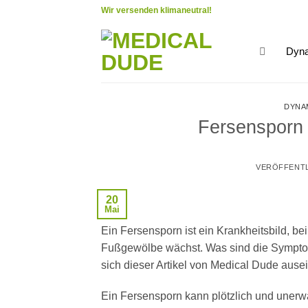
Zum
Wir versenden klimaneutral!
Inhalt
springen
Dyna
DYNA
Fersensporn
VERÖFFENT
20
Mai
Ein Fersensporn ist ein Krankheitsbild, 
Fußgewölbe wächst. Was sind die Symptom
sich dieser Artikel von Medical Dude ause
Ein Fersensporn kann plötzlich und unerwa