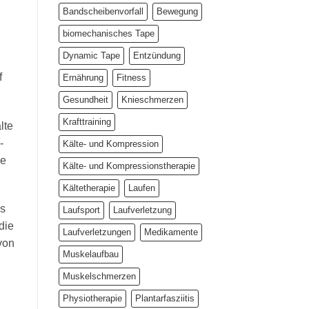
Bandscheibenvorfall
Bewegung
biomechanisches Tape
Dynamic Tape
Entzündung
f
Ernährung
Fitness
Gesundheit
Knieschmerzen
Krafttraining
lte
-
Kälte- und Kompression
ve
Kälte- und Kompressionstherapie
Kältetherapie
Laufen
es
Laufsport
Laufverletzung
die
Laufverletzungen
Medikamente
von
Muskelaufbau
Muskelschmerzen
Physiotherapie
Plantarfasziitis