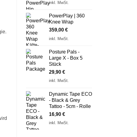
inkl. MwSt.
PowerPlay | 360
Knee Wrap
359,00
€
ie.
inkl. MwSt.
Posture Pals -
Large X - Box 5
Stück
29,90
€
inkl. MwSt.
Dynamic Tape ECO
- Black & Grey
Tattoo - 5cm - Rolle
16,90
€
wird
inkl. MwSt.