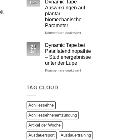
Dynamic Tape –
Okt.
Kinesiotape
Auswirkungen auf
–
ft
plantar
Ein
biomechanische
wissenschaftlich
Parameter
fundierter
Vergleich
für
Kommentare deaktiviert
Studie:
Kinesio
Dynamic Tape bei
21
vs.
Patellatendinopathie
Juli
Dynamic
– Studienergebnisse
Tape
unter der Lupe
–
Auswirkungen
für
Kommentare deaktiviert
auf
Dynamic
plantar
Tape
biomechanische
bei
TAG CLOUD
Parameter
Patellatendinopathie
–
Studienergebnisse
Achillessehne
unter
der
Achillessehnenentzündung
Lupe
Artikel der Woche
Ausdauersport
Ausdauertraining