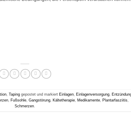
tion
,
Taping
gepostet und markiert
Einlagen
,
Einlagenversorgung
,
Entzündun
rzen
,
Fußsohle
,
Gangstörung
,
Kältetherapie
,
Medikamente
,
Plantarfasziitis
,
Schmerzen
.