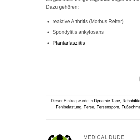
Dazu gehören:
reaktive Arthritis (Morbus Reiter)
Spondylitis ankylosans
Plantarfasziitis
Dieser Eintrag wurde in
Dynamic Tape
,
Rehabilita
Fehlbelastung
,
Ferse
,
Fersensporn
,
Fußschme
MEDICAL DUDE