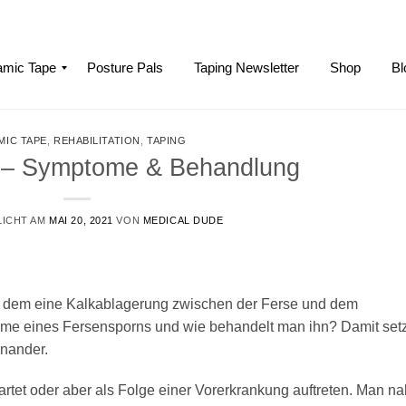
mic Tape
Posture Pals
Taping Newsletter
Shop
Bl
MIC TAPE
,
REHABILITATION
,
TAPING
 – Symptome & Behandlung
LICHT AM
MAI 20, 2021
VON
MEDICAL DUDE
bei dem eine Kalkablagerung zwischen der Ferse und dem
e eines Fersensporns und wie behandelt man ihn? Damit setz
inander.
rtet oder aber als Folge einer Vorerkrankung auftreten. Man n