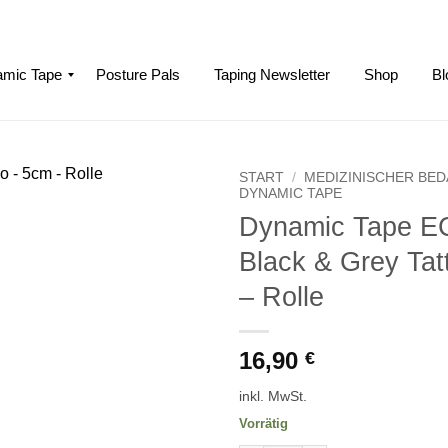
mic Tape
Posture Pals
Taping Newsletter
Shop
Bl
START
/
MEDIZINISCHER BE
DYNAMIC TAPE
Dynamic Tape E
Zur
Wishlist
Black & Grey Tat
– Rolle
16,90
€
inkl. MwSt.
Vorrätig