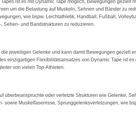
n Tapes ist es mit Dynamic Tape möglich, Bewegungen gezielt m
ren um die Belastung auf Muskeln, Sehnen und Bänder zu red
egungen, wie bspw. Leichtathletik, Handball, Fußball, Volleyb
l-, Sehen- und Bandstrukturen zu reduzieren.
 die jeweiligen Gelenke und kann damit Bewegungen gezielt e
es einzigartigen Flexibilitätsansatzes von Dynamic Tape ist e
gleiter von vielen Top-Athleten.
auf überbeanspruchte oder verletzte Strukturen wie Gelenke, S
n- sowie Muskelfaserrisse, Sprunggelenksverletzungen, wie bsp