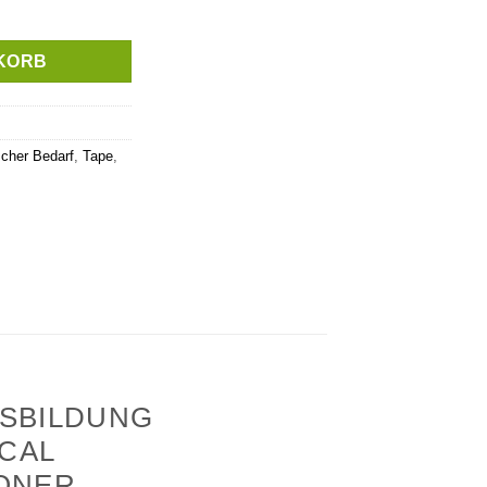
ey Tattoo - 5cm - Rolle Menge
KORB
scher Bedarf
,
Tape
,
USBILDUNG
CAL
IONER