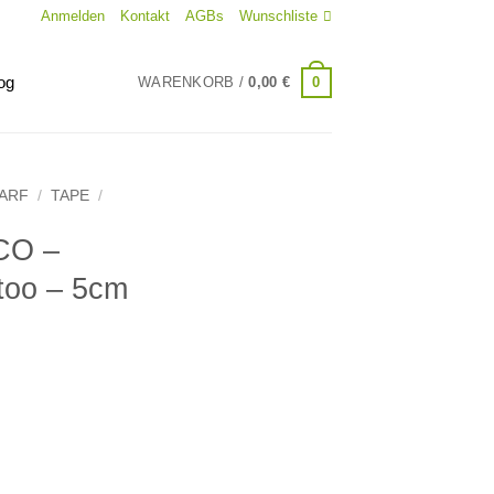
Anmelden
Kontakt
AGBs
Wunschliste
og
0
WARENKORB /
0,00
€
DARF
/
TAPE
/
CO –
too – 5cm