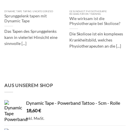
DYNAMIC TAPE TAPING UNCATEGORIZED
GESUNDHEIT PHYSIOTHERAPIE
REHABILITATION TRAINING
Sprunggelenk tapen mit
Wie wirksam ist die
Dynamic Tape
Physiotherapie bei Skoliose?
Das Tapen des Sprunggelenks
Die Skoliose ist ein komplexes
kann in vielerlei Hinsicht eine
Krankheitsbild, welches
sinnvolle [...]
Physiotherapeuten an die [...]
AUS UNSEREM SHOP
Dynamic Tape - Powerband Tattoo - 5cm - Rolle
18,60
€
inkl. MwSt.