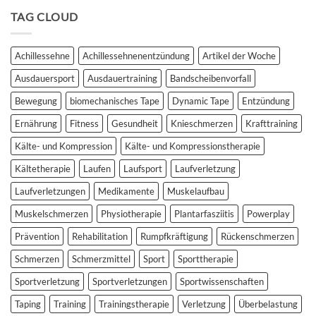
Tape
Auswirkungen
bei
TAG CLOUD
auf
Patellatendinopathie
plantar
–
biomechanische
Studienergebnisse
Parameter
Achillessehne
Achillessehnenentzündung
Artikel der Woche
unter
der
Ausdauersport
Ausdauertraining
Bandscheibenvorfall
Lupe
Bewegung
biomechanisches Tape
Dynamic Tape
Entzündung
Ernährung
Fitness
Gesundheit
Knieschmerzen
Krafttraining
Kälte- und Kompression
Kälte- und Kompressionstherapie
Kältetherapie
Laufen
Laufsport
Laufverletzung
Laufverletzungen
Medikamente
Muskelaufbau
Muskelschmerzen
Physiotherapie
Plantarfasziitis
Powerplay
Prävention
Rehabilitation
Rumpfkräftigung
Rückenschmerzen
Schmerzen
Schmerzmittel
Sport
Sporttherapie
Sportverletzung
Sportverletzungen
Sportwissenschaften
Taping
Training
Trainingstherapie
Verletzung
Überbelastung