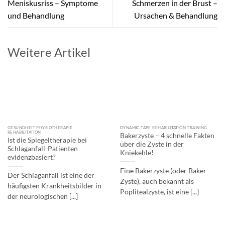
Meniskusriss – Symptome
Schmerzen in der Brust –
und Behandlung
Ursachen & Behandlung
Weitere Artikel
GESUNDHEIT PHYSIOTHERAPIE
DYNAMIC TAPE REHABILITATION TRAINING
REHABILITATION
Bakerzyste – 4 schnelle Fakten
Ist die Spiegeltherapie bei
über die Zyste in der
Schlaganfall-Patienten
Kniekehle!
evidenzbasiert?
Eine Bakerzyste (oder Baker-
Der Schlaganfall ist eine der
Zyste), auch bekannt als
häufigsten Krankheitsbilder in
Poplitealzyste, ist eine [...]
der neurologischen [...]