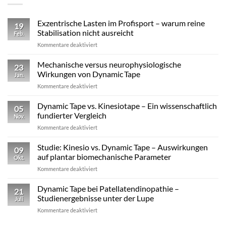
Exzentrische Lasten im Profisport – warum reine
19
Stabilisation nicht ausreicht
Feb.
für
Kommentare deaktiviert
Exzentrische
Lasten
Mechanische versus neurophysiologische
23
im
Wirkungen von Dynamic Tape
Jan.
Profisport
für
Kommentare deaktiviert
–
Mechanische
warum
versus
Dynamic Tape vs. Kinesiotape – Ein wissenschaftlich
reine
05
neurophysiologische
Stabilisation
fundierter Vergleich
Nov.
Wirkungen
nicht
für
Kommentare deaktiviert
von
ausreicht
Dynamic
Dynamic Tape
Tape
Studie: Kinesio vs. Dynamic Tape – Auswirkungen
09
vs.
auf plantar biomechanische Parameter
Okt.
Kinesiotape
für
Kommentare deaktiviert
–
Studie:
Ein
Kinesio
Dynamic Tape bei Patellatendinopathie –
wissenschaftlich
21
vs.
fundierter
Studienergebnisse unter der Lupe
Juli
Dynamic
Vergleich
für
Kommentare deaktiviert
Tape
Dynamic
–