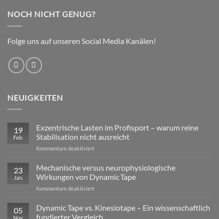
NOCH NICHT GENUG?
Folge uns auf unseren Social Media Kanälen!
NEUIGKEITEN
Exzentrische Lasten im Profisport – warum reine
19
Stabilisation nicht ausreicht
Feb.
für
Kommentare deaktiviert
Exzentrische
Lasten
Mechanische versus neurophysiologische
23
im
Wirkungen von Dynamic Tape
Jan.
Profisport
für
Kommentare deaktiviert
–
Mechanische
warum
versus
Dynamic Tape vs. Kinesiotape – Ein wissenschaftlich
reine
05
neurophysiologische
Stabilisation
fundierter Vergleich
Nov.