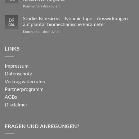
Wirkungen
nicht
für
Kommentare deaktiviert
von
ausreicht
Dynamic
Dynamic Tape
Tape
Studie: Kinesio vs. Dynamic Tape – Auswirkungen
09
vs.
auf plantar biomechanische Parameter
Okt.
Kinesiotape
für
Kommentare deaktiviert
–
Studie:
Ein
Kinesio
wissenschaftlich
vs.
LINKS
fundierter
Dynamic
Vergleich
Tape
–
Impressum
Auswirkungen
Datenschutz
auf
plantar
Vertrag widerrufen
biomechanische
Partnerprogramm
Parameter
AGBs
Disclaimer
FRAGEN UND ANREGUNGEN?