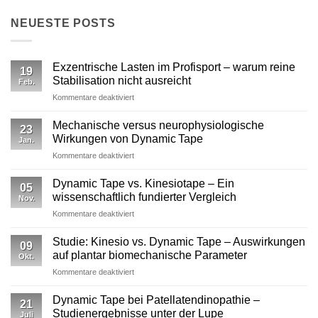
NEUESTE POSTS
Exzentrische Lasten im Profisport – warum reine
19
Stabilisation nicht ausreicht
Feb.
für
Kommentare deaktiviert
Exzentrische
Lasten
Mechanische versus neurophysiologische
23
im
Wirkungen von Dynamic Tape
Jan.
Profisport
für
Kommentare deaktiviert
–
Mechanische
warum
versus
reine
Dynamic Tape vs. Kinesiotape – Ein
05
neurophysiologische
Stabilisation
wissenschaftlich fundierter Vergleich
Nov.
Wirkungen
nicht
für
Kommentare deaktiviert
von
ausreicht
Dynamic
Dynamic Tape
Tape
Studie: Kinesio vs. Dynamic Tape – Auswirkungen
09
vs.
auf plantar biomechanische Parameter
Okt.
Kinesiotape
für
Kommentare deaktiviert
–
Studie:
Ein
Kinesio
wissenschaftlich
Dynamic Tape bei Patellatendinopathie –
21
vs.
fundierter
Studienergebnisse unter der Lupe
Juli