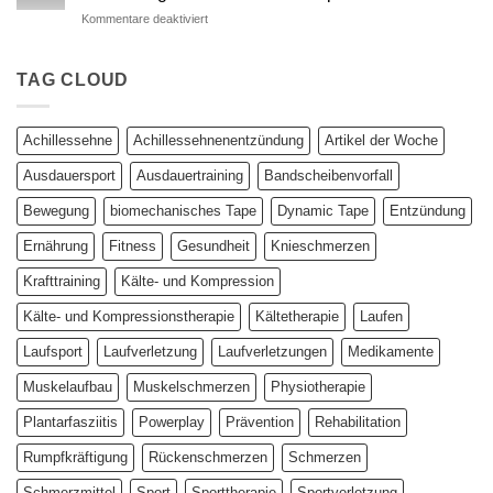
Dynamic
Vergleich
für
Kommentare deaktiviert
Tape
Dynamic
–
Tape
Auswirkungen
bei
TAG CLOUD
auf
Patellatendinopathie
plantar
–
biomechanische
Studienergebnisse
Parameter
Achillessehne
Achillessehnenentzündung
Artikel der Woche
unter
der
Ausdauersport
Ausdauertraining
Bandscheibenvorfall
Lupe
Bewegung
biomechanisches Tape
Dynamic Tape
Entzündung
Ernährung
Fitness
Gesundheit
Knieschmerzen
Krafttraining
Kälte- und Kompression
Kälte- und Kompressionstherapie
Kältetherapie
Laufen
Laufsport
Laufverletzung
Laufverletzungen
Medikamente
Muskelaufbau
Muskelschmerzen
Physiotherapie
Plantarfasziitis
Powerplay
Prävention
Rehabilitation
Rumpfkräftigung
Rückenschmerzen
Schmerzen
Schmerzmittel
Sport
Sporttherapie
Sportverletzung