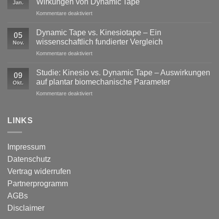
Wirkungen von Dynamic Tape
Jan.
Profisport
für
Kommentare deaktiviert
–
Mechanische
warum
versus
reine
Dynamic Tape vs. Kinesiotape – Ein
05
neurophysiologische
Stabilisation
wissenschaftlich fundierter Vergleich
Nov.
Wirkungen
nicht
für
Kommentare deaktiviert
von
ausreicht
Dynamic
Dynamic Tape
Tape
Studie: Kinesio vs. Dynamic Tape – Auswirkungen
09
vs.
auf plantar biomechanische Parameter
Okt.
Kinesiotape
für
Kommentare deaktiviert
–
Studie:
Ein
Kinesio
wissenschaftlich
vs.
LINKS
fundierter
Dynamic
Vergleich
Tape
–
Impressum
Auswirkungen
Datenschutz
auf
plantar
Vertrag widerrufen
biomechanische
Partnerprogramm
Parameter
AGBs
Disclaimer