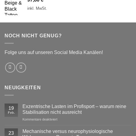
inkl. MwSt.
NOCH NICHT GENUG?
Folge uns auf unseren Social Media Kanälen!
NEUIGKEITEN
Exzentrische Lasten im Profisport – warum reine
19
Stabilisation nicht ausreicht
Feb.
für
Kommentare deaktiviert
Exzentrische
Lasten
Mechanische versus neurophysiologische
23
im