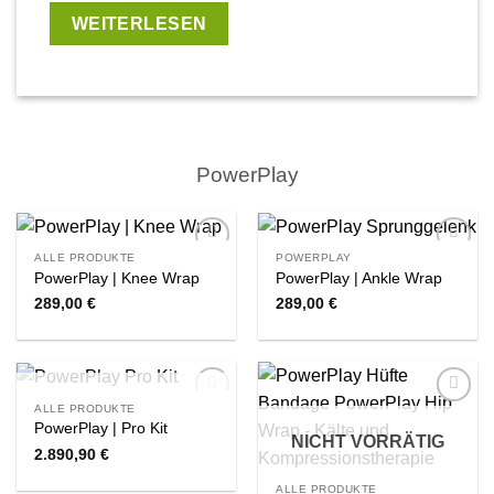
WEITERLESEN
PowerPlay
ALLE PRODUKTE
POWERPLAY
Zur
Zur
PowerPlay | Knee Wrap
PowerPlay | Ankle Wrap
Wishlist
Wishlist
289,00
€
289,00
€
NICHT VORRÄTIG
ALLE PRODUKTE
Zur
Zur
PowerPlay | Pro Kit
Wishlist
Wishlist
NICHT VORRÄTIG
2.890,90
€
ALLE PRODUKTE