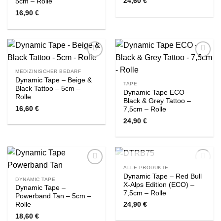
24,60
€
5cm – Rolle
16,90
€
Zur
Zur
Wishlist
Wishlist
MEDIZINISCHER BEDARF
Dynamic Tape – Beige &
TAPE
Black Tattoo – 5cm –
Dynamic Tape ECO –
Rolle
Black & Grey Tattoo –
16,60
€
7,5cm – Rolle
24,90
€
NICHT VORRÄTIG
ALLE PRODUKTE
Zur
Zur
Dynamic Tape – Red Bull
Wishlist
Wishlist
DYNAMIC TAPE
X-Alps Edition (ECO) –
Dynamic Tape –
7,5cm – Rolle
Powerband Tan – 5cm –
Rolle
24,90
€
18,60
€