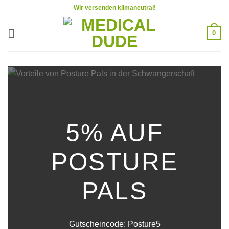
Zum
Wir versenden klimaneutral!
Inhalt
springen
0
5% AUF
POSTURE
PALS
Gutscheincode: Posture5