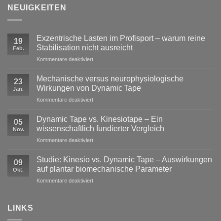
NEUIGKEITEN
Exzentrische Lasten im Profisport – warum reine
19
Stabilisation nicht ausreicht
Feb.
für
Kommentare deaktiviert
Exzentrische
Lasten
Mechanische versus neurophysiologische
23
im
Wirkungen von Dynamic Tape
Jan.
Profisport
für
Kommentare deaktiviert
–
Mechanische
warum
versus
reine
Dynamic Tape vs. Kinesiotape – Ein
05
neurophysiologische
Stabilisation
wissenschaftlich fundierter Vergleich
Nov.
Wirkungen
nicht
für
Kommentare deaktiviert
von
ausreicht
Dynamic
Dynamic Tape
Tape
Studie: Kinesio vs. Dynamic Tape – Auswirkungen
09
vs.
auf plantar biomechanische Parameter
Okt.
Kinesiotape
für
Kommentare deaktiviert
–
Studie:
Ein
Kinesio
wissenschaftlich
vs.
LINKS
fundierter
Dynamic
Vergleich