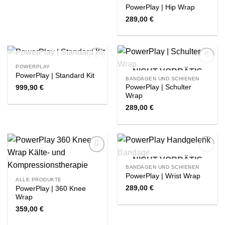
PowerPlay | Hip Wrap
289,00
€
NICHT VORRÄTIG
POWERPLAY
NICHT VORRÄTIG
Zur
Zur
PowerPlay | Standard Kit
Wishlist
Wishlist
BANDAGEN UND SCHIENEN
PowerPlay | Schulter
999,90
€
Wrap
289,00
€
NICHT VORRÄTIG
Zur
Zur
Wishlist
Wishlist
BANDAGEN UND SCHIENEN
PowerPlay | Wrist Wrap
ALLE PRODUKTE
289,00
€
PowerPlay | 360 Knee
Wrap
359,00
€