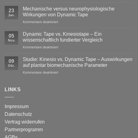
Exzentrische
Lasten
Mechanische versus neurophysiologische
23
im
Wirkungen von Dynamic Tape
Jan.
Profisport
für
Kommentare deaktiviert
–
Mechanische
warum
versus
reine
Dynamic Tape vs. Kinesiotape – Ein
05
neurophysiologische
Stabilisation
wissenschaftlich fundierter Vergleich
Nov.
Wirkungen
nicht
für
Kommentare deaktiviert
von
ausreicht
Dynamic
Dynamic Tape
Tape
Studie: Kinesio vs. Dynamic Tape – Auswirkungen
09
vs.
auf plantar biomechanische Parameter
Okt.
Kinesiotape
für
Kommentare deaktiviert
–
Studie:
Ein
Kinesio
wissenschaftlich
vs.
LINKS
fundierter
Dynamic
Vergleich
Tape
–
Impressum
Auswirkungen
Datenschutz
auf
plantar
Vertrag widerrufen
biomechanische
Partnerprogramm
Parameter
AGBs