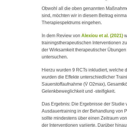
Obwohl all die oben genannten Maßnahme
sind, möchten wir in diesem Beitrag einm
Therapiespektrums eingehen.
In dem Review von
Alexiou et al. (2021)
w
trainingstherapeutischen Interventionen z
der Wirksamkeit therapeutischer Übungen b
untersuchen.
Hierzu wurden 9 RCTs inkludiert, welche di
wurden die Effekte unterschiedlicher Trai
Sauerstoffaufnahme (V̇ O2max), Gesamtkörp
Gelenkbeweglichkeit und -steifigkeit.
Das Ergebnis: Die Ergebnisse der Studie 
Ausdauertraining in der Behandlung von Po
sollte mindestens über einen Zeitraum vo
der Interventionen variierte. Darüber hin