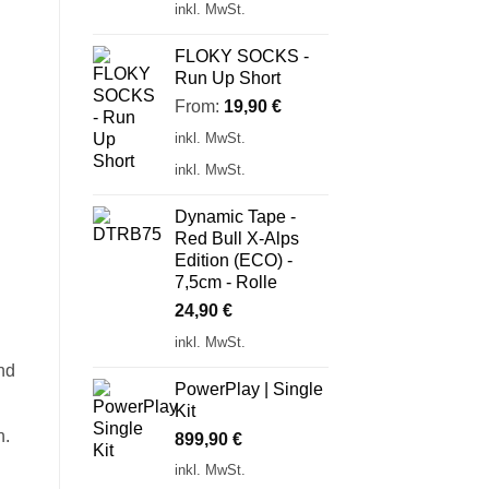
inkl. MwSt.
FLOKY SOCKS -
Run Up Short
From:
19,90
€
inkl. MwSt.
inkl. MwSt.
Dynamic Tape -
Red Bull X-Alps
Edition (ECO) -
7,5cm - Rolle
24,90
€
inkl. MwSt.
nd
PowerPlay | Single
Kit
n.
899,90
€
inkl. MwSt.