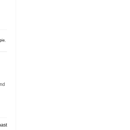
pie
,
und
ast