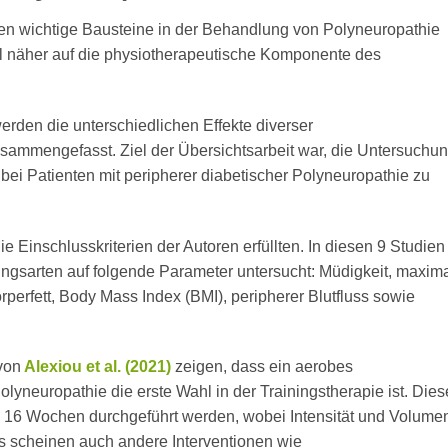
n wichtige Bausteine in der Behandlung von Polyneuropathie
al näher auf die physiotherapeutische Komponente des
erden die unterschiedlichen Effekte diverser
usammengefasst. Ziel der Übersichtsarbeit war, die Untersuchu
ei Patienten mit peripherer diabetischer Polyneuropathie zu
e Einschlusskriterien der Autoren erfüllten. In diesen 9 Studien
ningsarten auf folgende Parameter untersucht: Müdigkeit, maxim
erfett, Body Mass Index (BMI), peripherer Blutfluss sowie
von
Alexiou et al. (2021)
zeigen, dass ein aerobes
lyneuropathie die erste Wahl in der Trainingstherapie ist. Dies
n 16 Wochen durchgeführt werden, wobei Intensität und Volume
aus scheinen auch andere Interventionen wie