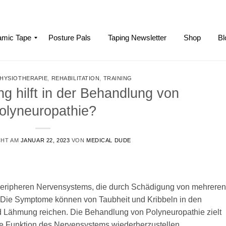
mic Tape
Posture Pals
Taping Newsletter
Shop
Bl
HYSIOTHERAPIE
,
REHABILITATION
,
TRAINING
g hilft in der Behandlung von
olyneuropathie?
CHT AM
JANUAR 22, 2023
VON
MEDICAL DUDE
 peripheren Nervensystems, die durch Schädigung von mehreren
d. Die Symptome können von Taubheit und Kribbeln in den
d Lähmung reichen. Die Behandlung von Polyneuropathie zielt
ie Funktion des Nervensystems wiederherzustellen.