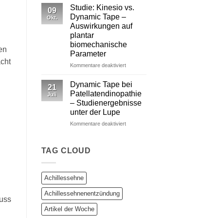
Tape
Studie: Kinesio vs.
09
vs.
Dynamic Tape –
Okt.
Kinesiotape
Auswirkungen auf
–
plantar
Ein
biomechanische
wissenschaftlich
en
Parameter
fundierter
acht
Vergleich
für
Kommentare deaktiviert
Studie:
Kinesio
Dynamic Tape bei
21
vs.
Patellatendinopathie
Juli
Dynamic
– Studienergebnisse
Tape
unter der Lupe
–
Auswirkungen
für
Kommentare deaktiviert
auf
Dynamic
plantar
Tape
biomechanische
bei
TAG CLOUD
Parameter
Patellatendinopathie
–
Studienergebnisse
Achillessehne
unter
der
Achillessehnenentzündung
Lupe
luss
Artikel der Woche