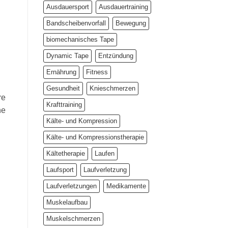
Ausdauersport
Ausdauertraining
Bandscheibenvorfall
Bewegung
biomechanisches Tape
Dynamic Tape
Entzündung
Ernährung
Fitness
Gesundheit
Knieschmerzen
re
Krafttraining
ne
Kälte- und Kompression
Kälte- und Kompressionstherapie
Kältetherapie
Laufen
Laufsport
Laufverletzung
Laufverletzungen
Medikamente
Muskelaufbau
Muskelschmerzen