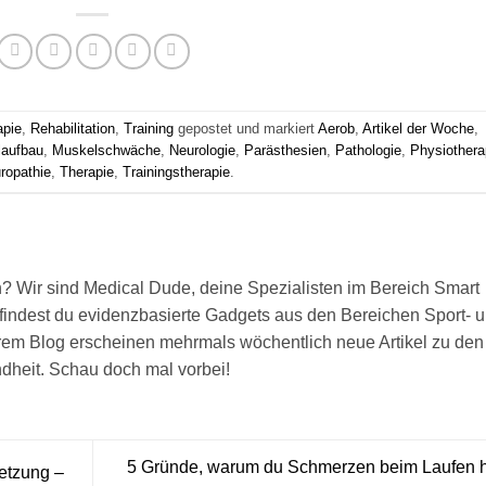
apie
,
Rehabilitation
,
Training
gepostet und markiert
Aerob
,
Artikel der Woche
,
aufbau
,
Muskelschwäche
,
Neurologie
,
Parästhesien
,
Pathologie
,
Physiothera
ropathie
,
Therapie
,
Trainingstherapie
.
len? Wir sind Medical Dude, deine Spezialisten im Bereich Smart
findest du evidenzbasierte Gadgets aus den Bereichen Sport- 
rem Blog erscheinen mehrmals wöchentlich neue Artikel zu den
heit. Schau doch mal vorbei!
5 Gründe, warum du Schmerzen beim Laufen h
etzung –