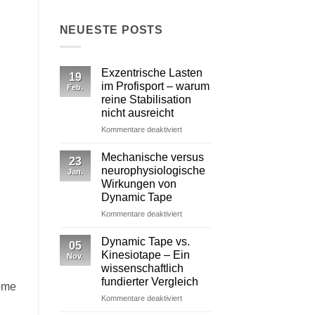
NEUESTE POSTS
Exzentrische Lasten
19
im Profisport – warum
Feb.
reine Stabilisation
nicht ausreicht
für
Kommentare deaktiviert
Exzentrische
Lasten
Mechanische versus
23
im
neurophysiologische
Jan.
Profisport
Wirkungen von
–
Dynamic Tape
warum
reine
für
Kommentare deaktiviert
Stabilisation
Mechanische
nicht
versus
Dynamic Tape vs.
05
ausreicht
neurophysiologische
Kinesiotape – Ein
Nov.
Wirkungen
wissenschaftlich
von
fundierter Vergleich
tome
Dynamic Tape
für
Kommentare deaktiviert
Dynamic