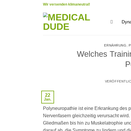
Zum
Wir versenden klimaneutral!
Inhalt
springen
Dyna
ERNÄHRUNG
,
P
Welches Trainin
P
VERÖFFENTLI
22
Jan.
Polyneuropathie ist eine Erkrankung des
Nervenfasern gleichzeitig verursacht wir
Gliedmaßen bis hin zu Muskelatrophie un
darauf ab, die Symptome zu lindern und d