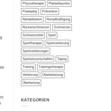
Physiotherapie
Plantarfasziitis
Powerplay
Prävention
Rehabilitation
Rumpfkräftigung
Rückenschmerzen
Schmerzen
Schmerzmittel
Sport
ng
Sporttherapie
Sportverletzung
Sportverletzungen
Sportwissenschaften
Taping
Training
Trainingstherapie
ale
Verletzung
Überbelastung
Überlastung
es
KATEGORIEN
n