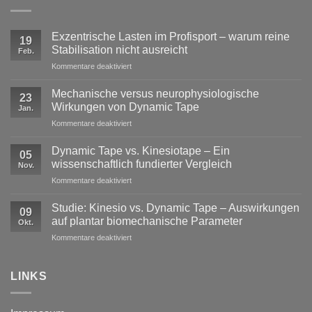
Exzentrische Lasten im Profisport – warum reine
19
Stabilisation nicht ausreicht
Feb.
für
Kommentare deaktiviert
Exzentrische
Lasten
Mechanische versus neurophysiologische
23
im
Wirkungen von Dynamic Tape
Jan.
Profisport
für
Kommentare deaktiviert
–
Mechanische
warum
versus
reine
Dynamic Tape vs. Kinesiotape – Ein
05
neurophysiologische
Stabilisation
wissenschaftlich fundierter Vergleich
Nov.
Wirkungen
nicht
für
Kommentare deaktiviert
von
ausreicht
Dynamic
Dynamic Tape
Tape
Studie: Kinesio vs. Dynamic Tape – Auswirkungen
09
vs.
auf plantar biomechanische Parameter
Okt.
Kinesiotape
für
Kommentare deaktiviert
–
Studie:
Ein
Kinesio
wissenschaftlich
vs.
LINKS
fundierter
Dynamic
Vergleich
Tape
–