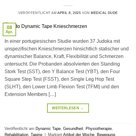
VERÖFFENTLICHT AM
APRIL 8, 2025
VON
MEDICAL DUDE
08
Apr.
In einer portugiesischen Studie wurden 37 Judoka mit
unspezifischen Knieschmerzen hinsichtlich statischer und
dynamischer Balance, Kraft, Flexibilität und Schmerzen
untersucht. Die Probanden absolvierten den Standing
Stork Test (SST), den Y Balance Test (YBT), den Four
Square Step Test (FSST), den Single Leg Hop Test
(SLHT), den Lower Limb Flexion Test (TFMI) und den
Extension Members […]
WEITERLESEN
→
Veröffentlicht am
Dynamic Tape
,
Gesundheit
,
Physiotherapie
,
Rehabilitation
,
Taping
|
Markiert
Artikel der Woche
,
Bewegung
,