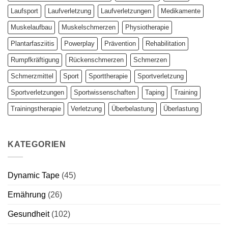
Laufsport
Laufverletzung
Laufverletzungen
Medikamente
Muskelaufbau
Muskelschmerzen
Physiotherapie
Plantarfasziitis
Powerplay
Prävention
Rehabilitation
Rumpfkräftigung
Rückenschmerzen
Schmerzen
Schmerzmittel
Sport
Sporttherapie
Sportverletzung
Sportverletzungen
Sportwissenschaften
Taping
Training
Trainingstherapie
Verletzung
Überbelastung
Überlastung
KATEGORIEN
Dynamic Tape
(45)
Ernährung
(26)
Gesundheit
(102)