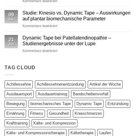
für
Kommentare deaktiviert
von
ausreicht
Dynamic
Dynamic Tape
Tape
Studie: Kinesio vs. Dynamic Tape – Auswirkungen
09
vs.
auf plantar biomechanische Parameter
Okt.
Kinesiotape
für
Kommentare deaktiviert
–
Studie:
Ein
Kinesio
wissenschaftlich
Dynamic Tape bei Patellatendinopathie –
21
vs.
fundierter
Studienergebnisse unter der Lupe
Juli
Dynamic
Vergleich
für
Kommentare deaktiviert
Tape
Dynamic
–
Tape
Auswirkungen
bei
TAG CLOUD
auf
Patellatendinopathie
plantar
–
biomechanische
Studienergebnisse
Parameter
Achillessehne
Achillessehnenentzündung
Artikel der Woche
unter
der
Ausdauersport
Ausdauertraining
Bandscheibenvorfall
Lupe
Bewegung
biomechanisches Tape
Dynamic Tape
Entzündung
Ernährung
Fitness
Gesundheit
Knieschmerzen
Krafttraining
Kälte- und Kompression
Kälte- und Kompressionstherapie
Kältetherapie
Laufen