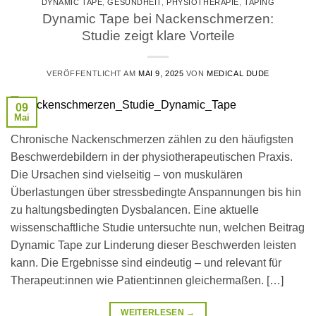
DYNAMIC TAPE
,
GESUNDHEIT
,
PHYSIOTHERAPIE
,
TAPING
Dynamic Tape bei Nackenschmerzen:
Studie zeigt klare Vorteile
VERÖFFENTLICHT AM
MAI 9, 2025
VON
MEDICAL DUDE
09
Mai
Chronische Nackenschmerzen zählen zu den häufigsten
Beschwerdebildern in der physiotherapeutischen Praxis.
Die Ursachen sind vielseitig – von muskulären
Überlastungen über stressbedingte Anspannungen bis hin
zu haltungsbedingten Dysbalancen. Eine aktuelle
wissenschaftliche Studie untersuchte nun, welchen Beitrag
Dynamic Tape zur Linderung dieser Beschwerden leisten
kann. Die Ergebnisse sind eindeutig – und relevant für
Therapeut:innen wie Patient:innen gleichermaßen. […]
WEITERLESEN
→