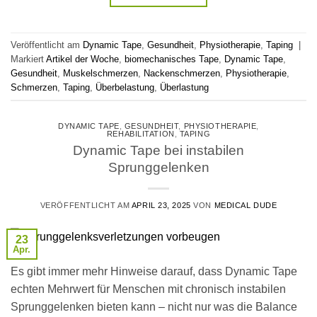
Veröffentlicht am
Dynamic Tape
,
Gesundheit
,
Physiotherapie
,
Taping
|
Markiert
Artikel der Woche
,
biomechanisches Tape
,
Dynamic Tape
,
Gesundheit
,
Muskelschmerzen
,
Nackenschmerzen
,
Physiotherapie
,
Schmerzen
,
Taping
,
Überbelastung
,
Überlastung
DYNAMIC TAPE
,
GESUNDHEIT
,
PHYSIOTHERAPIE
,
REHABILITATION
,
TAPING
Dynamic Tape bei instabilen
Sprunggelenken
VERÖFFENTLICHT AM
APRIL 23, 2025
VON
MEDICAL DUDE
23
Apr.
Es gibt immer mehr Hinweise darauf, dass Dynamic Tape
echten Mehrwert für Menschen mit chronisch instabilen
Sprunggelenken bieten kann – nicht nur was die Balance