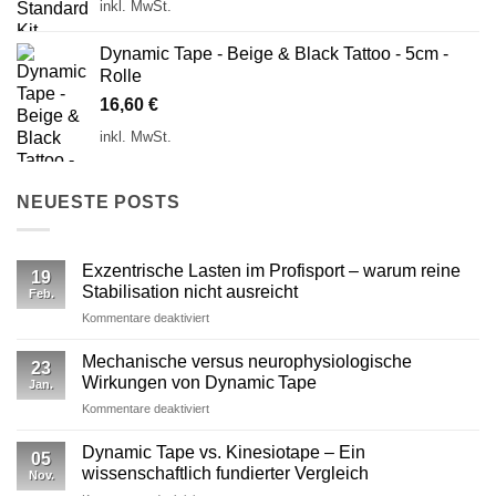
inkl. MwSt.
Dynamic Tape - Beige & Black Tattoo - 5cm -
Rolle
16,60
€
inkl. MwSt.
NEUESTE POSTS
Exzentrische Lasten im Profisport – warum reine
19
Stabilisation nicht ausreicht
Feb.
für
Kommentare deaktiviert
Exzentrische
Lasten
Mechanische versus neurophysiologische
23
im
Wirkungen von Dynamic Tape
Jan.
Profisport
für
Kommentare deaktiviert
–
Mechanische
warum
versus
reine
Dynamic Tape vs. Kinesiotape – Ein
05
neurophysiologische
Stabilisation
wissenschaftlich fundierter Vergleich
Nov.
Wirkungen
nicht