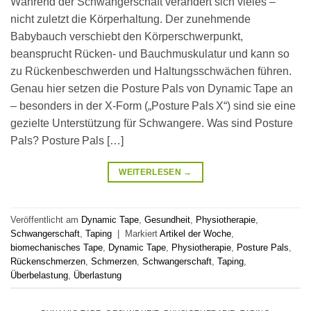
Während der Schwangerschaft verändert sich vieles –
nicht zuletzt die Körperhaltung. Der zunehmende
Babybauch verschiebt den Körperschwerpunkt,
beansprucht Rücken- und Bauchmuskulatur und kann so
zu Rückenbeschwerden und Haltungsschwächen führen.
Genau hier setzen die Posture Pals von Dynamic Tape an
– besonders in der X‑Form („Posture Pals X“) sind sie eine
gezielte Unterstützung für Schwangere. Was sind Posture
Pals? Posture Pals […]
WEITERLESEN
→
Veröffentlicht am
Dynamic Tape
,
Gesundheit
,
Physiotherapie
,
Schwangerschaft
,
Taping
|
Markiert
Artikel der Woche
,
biomechanisches Tape
,
Dynamic Tape
,
Physiotherapie
,
Posture Pals
,
Rückenschmerzen
,
Schmerzen
,
Schwangerschaft
,
Taping
,
Überbelastung
,
Überlastung