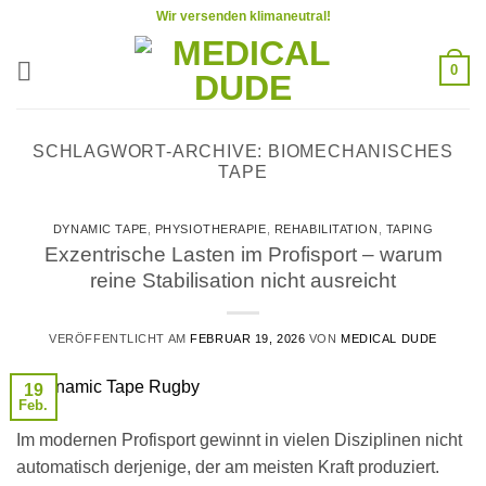
Zum
Wir versenden klimaneutral!
Inhalt
springen
0
SCHLAGWORT-ARCHIVE:
BIOMECHANISCHES
TAPE
DYNAMIC TAPE
,
PHYSIOTHERAPIE
,
REHABILITATION
,
TAPING
Exzentrische Lasten im Profisport – warum
reine Stabilisation nicht ausreicht
VERÖFFENTLICHT AM
FEBRUAR 19, 2026
VON
MEDICAL DUDE
19
Feb.
Im modernen Profisport gewinnt in vielen Disziplinen nicht
automatisch derjenige, der am meisten Kraft produziert.