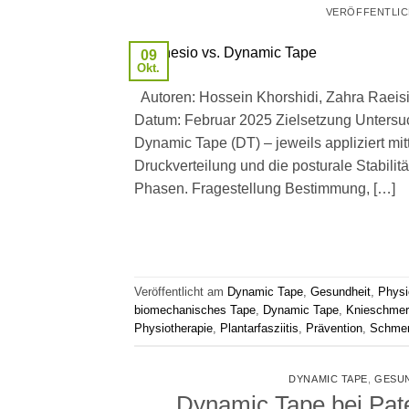
VERÖFFENTLI
09
Okt.
Autoren: Hossein Khorshidi, Zahra Raeisi, 
Datum: Februar 2025 Zielsetzung Untersuc
Dynamic Tape (DT) – jeweils appliziert mit
Druckverteilung und die posturale Stabilitä
Phasen. Fragestellung Bestimmung, […]
Veröffentlicht am
Dynamic Tape
,
Gesundheit
,
Physi
biomechanisches Tape
,
Dynamic Tape
,
Knieschme
Physiotherapie
,
Plantarfasziitis
,
Prävention
,
Schme
DYNAMIC TAPE
,
GESU
Dynamic Tape bei Pate