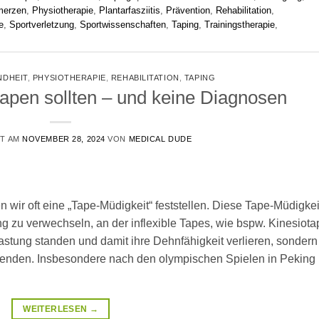
merzen
,
Physiotherapie
,
Plantarfasziitis
,
Prävention
,
Rehabilitation
,
e
,
Sportverletzung
,
Sportwissenschaften
,
Taping
,
Trainingstherapie
,
NDHEIT
,
PHYSIOTHERAPIE
,
REHABILITATION
,
TAPING
tapen sollten – und keine Diagnosen
HT AM
NOVEMBER 28, 2024
VON
MEDICAL DUDE
 wir oft eine „Tape-Müdigkeit“ feststellen. Diese Tape-Müdigkei
ung zu verwechseln, an der inflexible Tapes, wie bspw. Kinesiota
lastung standen und damit ihre Dehnfähigkeit verlieren, sondern
renden. Insbesondere nach den olympischen Spielen in Peking
WEITERLESEN
→