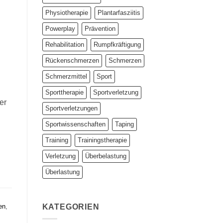
Physiotherapie
Plantarfasziitis
Powerplay
Prävention
Rehabilitation
Rumpfkräftigung
Rückenschmerzen
Schmerzen
Schmerzmittel
Sport
Sporttherapie
Sportverletzung
er
Sportverletzungen
Sportwissenschaften
Taping
Training
Trainingstherapie
Verletzung
Überbelastung
Überlastung
KATEGORIEN
en
,