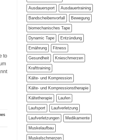
Ausdauersport
Ausdauertraining
Bandscheibenvorfall
Bewegung
biomechanisches Tape
Dynamic Tape
Entzündung
Ernährung
Fitness
e to
Gesundheit
Knieschmerzen
zum
Krafttraining
annt
Kälte- und Kompression
Kälte- und Kompressionstherapie
Kältetherapie
Laufen
Laufsport
Laufverletzung
hes
Laufverletzungen
Medikamente
Muskelaufbau
Muskelschmerzen