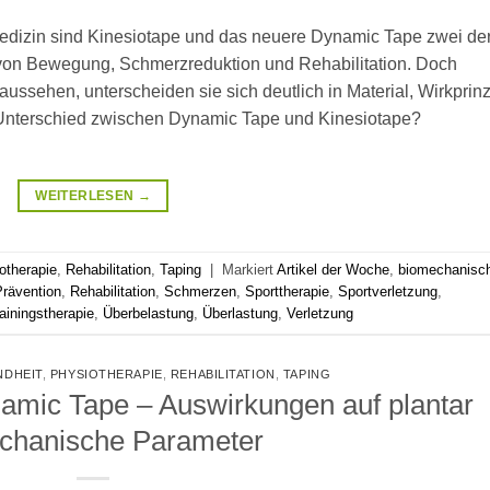
medizin sind Kinesiotape und das neuere Dynamic Tape zwei de
 von Bewegung, Schmerzreduktion und Rehabilitation. Doch
aussehen, unterscheiden sie sich deutlich in Material, Wirkprinz
 Unterschied zwischen Dynamic Tape und Kinesiotape?
WEITERLESEN
→
otherapie
,
Rehabilitation
,
Taping
|
Markiert
Artikel der Woche
,
biomechanisc
Prävention
,
Rehabilitation
,
Schmerzen
,
Sporttherapie
,
Sportverletzung
,
ainingstherapie
,
Überbelastung
,
Überlastung
,
Verletzung
NDHEIT
,
PHYSIOTHERAPIE
,
REHABILITATION
,
TAPING
namic Tape – Auswirkungen auf plantar
chanische Parameter