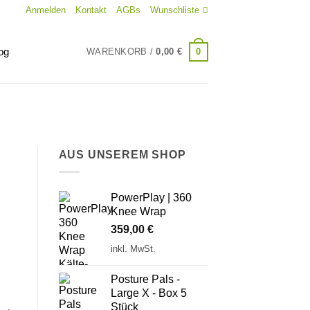
Anmelden
Kontakt
AGBs
Wunschliste
og
0
WARENKORB /
0,00
€
AUS UNSEREM SHOP
PowerPlay | 360
Knee Wrap
359,00
€
inkl. MwSt.
Posture Pals -
Large X - Box 5
Stück