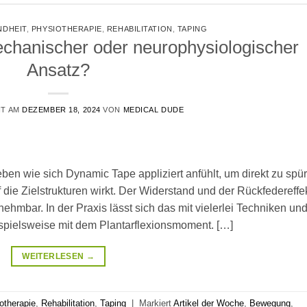
NDHEIT
,
PHYSIOTHERAPIE
,
REHABILITATION
,
TAPING
chanischer oder neurophysiologischer
Ansatz?
HT AM
DEZEMBER 18, 2024
VON
MEDICAL DUDE
ben wie sich Dynamic Tape appliziert anfühlt, um direkt zu spü
die Zielstrukturen wirkt. Der Widerstand und der Rückfedereffe
nehmbar. In der Praxis lässt sich das mit vielerlei Techniken un
pielsweise mit dem Plantarflexionsmoment. […]
WEITERLESEN
→
otherapie
,
Rehabilitation
,
Taping
|
Markiert
Artikel der Woche
,
Bewegung
,