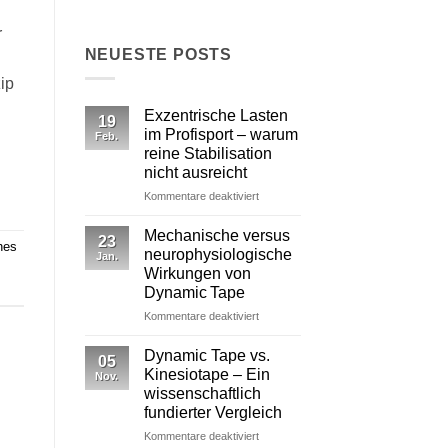
r
NEUESTE POSTS
ip
Exzentrische Lasten
19
im Profisport – warum
Feb.
reine Stabilisation
nicht ausreicht
für
Kommentare deaktiviert
Exzentrische
Lasten
Mechanische versus
23
hes
im
neurophysiologische
Jan.
Profisport
Wirkungen von
–
Dynamic Tape
warum
reine
für
Kommentare deaktiviert
Stabilisation
Mechanische
nicht
versus
Dynamic Tape vs.
05
ausreicht
neurophysiologische
Kinesiotape – Ein
Nov.
Wirkungen
wissenschaftlich
von
fundierter Vergleich
Dynamic Tape
für
Kommentare deaktiviert