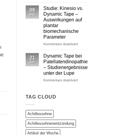
Dynamic
Tape
Studie: Kinesio vs.
09
vs.
Dynamic Tape –
Okt.
Kinesiotape
Auswirkungen auf
–
plantar
Ein
biomechanische
wissenschaftlich
Parameter
fundierter
Vergleich
für
Kommentare deaktiviert
e
Studie:
ue
Kinesio
Dynamic Tape bei
21
vs.
Patellatendinopathie
Juli
Dynamic
– Studienergebnisse
Tape
unter der Lupe
–
Auswirkungen
für
Kommentare deaktiviert
auf
Dynamic
plantar
Tape
biomechanische
bei
TAG CLOUD
Parameter
Patellatendinopathie
–
Studienergebnisse
Achillessehne
unter
der
Achillessehnenentzündung
Lupe
Artikel der Woche