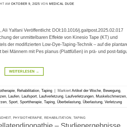
CHT AM
OKTOBER 9, 2025
VON
MEDICAL DUDE
Ali Yalfani Veröffentlicht: DOI:10.1016/j.gaitpost.2025.02.017
hung der unmittelbaren Effekte von Kinesio Tape (KT) und
tels der modifizierten Low-Dye-Taping-Technik – auf die plantar
t bei Männern mit Pes planus (Plattfüßen) in prä- und post-fatig
WEITERLESEN
→
otherapie
,
Rehabilitation
,
Taping
|
Markiert
Artikel der Woche
,
Bewegung
,
rzen
,
Laufen
,
Laufsport
,
Laufverletzung
,
Laufverletzungen
,
Muskelschmerzen
,
rzen
,
Sport
,
Sporttherapie
,
Taping
,
Überbelastung
,
Überlastung
,
Verletzung
NDHEIT
,
PHYSIOTHERAPIE
,
REHABILITATION
,
TAPING
llatendinopathie – Studienergebnisse