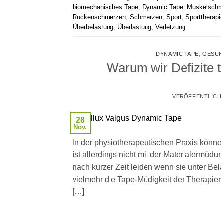
biomechanisches Tape
,
Dynamic Tape
,
Muskelsch
Rückenschmerzen
,
Schmerzen
,
Sport
,
Sporttherapi
Überbelastung
,
Überlastung
,
Verletzung
DYNAMIC TAPE
,
GESU
Warum wir Defizite 
VERÖFFENTLIC
28
Nov.
In der physiotherapeutischen Praxis können
ist allerdings nicht mit der Materialermüd
nach kurzer Zeit leiden wenn sie unter Be
vielmehr die Tape-Müdigkeit der Therapie
[…]