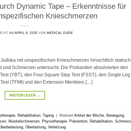
durch Dynamic Tape – Erkenntnisse für
unspezifischen Knieschmerzen
ICHT AM
APRIL 8, 2025
VON
MEDICAL DUDE
 Judoka mit unspezifischen Knieschmerzen hinsichtlich statisch
tät und Schmerzen untersucht. Die Probanden absolvierten den
 Test (YBT), den Four Square Step Test (FSST), den Single Leg
 Test (TFMI) und den Extension Members […]
WEITERLESEN
→
otherapie
,
Rehabilitation
,
Taping
|
Markiert
Artikel der Woche
,
Bewegung
,
rzen
,
Muskelschmerzen
,
Physiotherapie
,
Prävention
,
Rehabilitation
,
Schmerz
Überbelastung
,
Überlastung
,
Verletzung