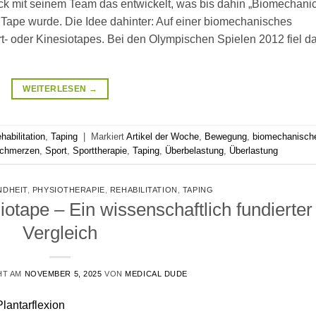
ck mit seinem Team das entwickelt, was bis dahin „Biomechani
Tape wurde. Die Idee dahinter: Auf einer biomechanisches
rt‑ oder Kinesiotapes. Bei den Olympischen Spielen 2012 fiel d
WEITERLESEN
→
habilitation
,
Taping
|
Markiert
Artikel der Woche
,
Bewegung
,
biomechanisch
chmerzen
,
Sport
,
Sporttherapie
,
Taping
,
Überbelastung
,
Überlastung
NDHEIT
,
PHYSIOTHERAPIE
,
REHABILITATION
,
TAPING
otape – Ein wissenschaftlich fundierter
Vergleich
HT AM
NOVEMBER 5, 2025
VON
MEDICAL DUDE