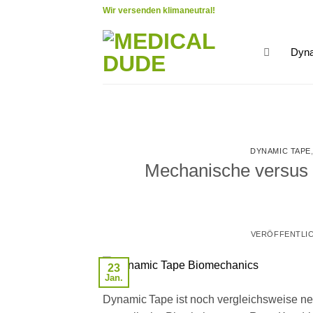
Zum
Wir versenden klimaneutral!
Inhalt
springen
Dyna
DYNAMIC TAPE
Mechanische versus 
VERÖFFENTLI
23
Jan.
Dynamic Tape ist noch vergleichsweise neu