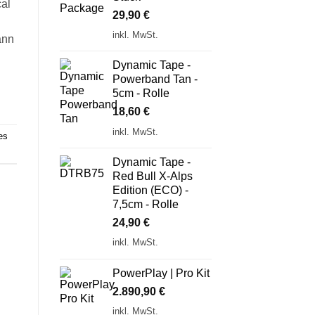
cal
29,90
€
inkl. MwSt.
ann
Dynamic Tape -
Powerband Tan -
5cm - Rolle
18,60
€
inkl. MwSt.
es
Dynamic Tape -
Red Bull X-Alps
Edition (ECO) -
7,5cm - Rolle
24,90
€
inkl. MwSt.
PowerPlay | Pro Kit
2.890,90
€
inkl. MwSt.