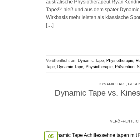
australische Physiotherapeut Ryan Kendri
Tape®“ hieß und aus dem später Dynamic 
Wirkbasis mehr leisten als klassische Spo
[…]
Veröffentlicht am
Dynamic Tape
,
Physiotherapie
,
Re
Tape
,
Dynamic Tape
,
Physiotherapie
,
Prävention
,
S
DYNAMIC TAPE
,
GESU
Dynamic Tape vs. Kinesi
VERÖFFENTLIC
05