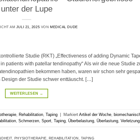
unter der Lupe
ICHT AM
JULI 21, 2025
VON
MEDICAL DUDE
ontrollierte Studie (RKT) „Effectiveness of adding Dynamic Tap
n patients with patellar tendinopathy“ Als wir die neue Studie 
latendinopathien bekommen haben, waren wir schon sehr gesp
 Design der Studie schwer enttäuscht. […]
WEITERLESEN
→
otherapie
,
Rehabilitation
,
Taping
|
Markiert
Artikel der Woche
,
biomechanisc
bilitation
,
Schmerzen
,
Sport
,
Taping
,
Überbelastung
,
Überlastung
,
Verletzung
NDHEIT
,
PHYSIOTHERAPIE
,
REHABILITATION
,
TAPING