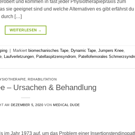
 erobert und kommen in fast jeder Physiotherapiepraxis zum
as sie geeignet sind und welche Alternativen es gibt erfährst du
u durch […]
WEITERLESEN
→
ping
|
Markiert
biomechanisches Tape
,
Dynamic Tape
,
Jumpers Knee
,
e
,
Laufverletzungen
,
Patellaspitzensyndrom
,
Patellofemorales Schmerzsynd
YSIOTHERAPIE
,
REHABILITATION
e – Ursachen & Behandlung
HT AM
DEZEMBER 5, 2020
VON
MEDICAL DUDE
s im Jahr 1973 auf, um das Problem einer Insertionstendinopat