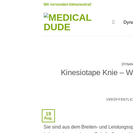
Zum
Wir versenden klimaneutral!
Inhalt
springen
Dyna
DYNAM
Kinesiotape Knie – 
VERÖFFENTLI
19
Aug.
Sie sind aus dem Breiten- und Leistungss