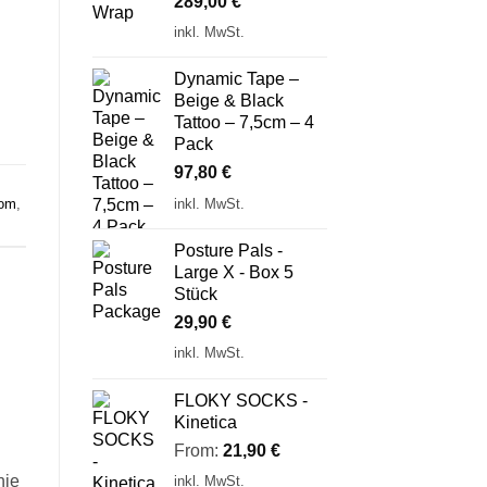
289,00
€
inkl. MwSt.
Dynamic Tape –
Beige & Black
Tattoo – 7,5cm – 4
Pack
97,80
€
inkl. MwSt.
rom
,
Posture Pals -
Large X - Box 5
Stück
29,90
€
inkl. MwSt.
FLOKY SOCKS -
Kinetica
From:
21,90
€
hie
inkl. MwSt.