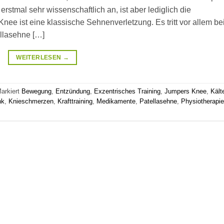
rstmal sehr wissenschaftlich an, ist aber lediglich die
e ist eine klassische Sehnenverletzung. Es tritt vor allem be
ellasehne […]
WEITERLESEN
→
arkiert
Bewegung
,
Entzündung
,
Exzentrisches Training
,
Jumpers Knee
,
Kält
nk
,
Knieschmerzen
,
Krafttraining
,
Medikamente
,
Patellasehne
,
Physiotherapie