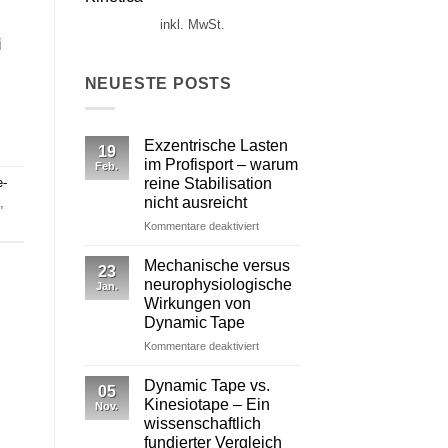
inkl. MwSt.
i
NEUESTE POSTS
Exzentrische Lasten
19
im Profisport – warum
Feb.
reine Stabilisation
e-
nicht ausreicht
,
für
Kommentare deaktiviert
Exzentrische
Lasten
Mechanische versus
23
im
neurophysiologische
Jan.
Profisport
Wirkungen von
–
Dynamic Tape
warum
reine
für
Kommentare deaktiviert
Stabilisation
Mechanische
nicht
versus
Dynamic Tape vs.
05
ausreicht
neurophysiologische
Kinesiotape – Ein
Nov.
Wirkungen
wissenschaftlich
von
fundierter Vergleich
Dynamic Tape