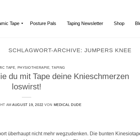
mic Tape
Posture Pals
Taping Newsletter
Shop
Bl
SCHLAGWORT-ARCHIVE:
JUMPERS KNEE
IC TAPE
,
PHYSIOTHERAPIE
,
TAPING
Wie du mit Tape deine Knieschmerzen
loswirst!
CHT AM
AUGUST 19, 2022
VON
MEDICAL DUDE
port überhaupt nicht mehr wegzudenken. Die bunten Kinesiotap