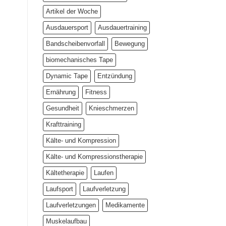
Artikel der Woche
Ausdauersport
Ausdauertraining
Bandscheibenvorfall
Bewegung
biomechanisches Tape
Dynamic Tape
Entzündung
Ernährung
Fitness
Gesundheit
Knieschmerzen
Krafttraining
Kälte- und Kompression
Kälte- und Kompressionstherapie
Kältetherapie
Laufen
Laufsport
Laufverletzung
Laufverletzungen
Medikamente
Muskelaufbau