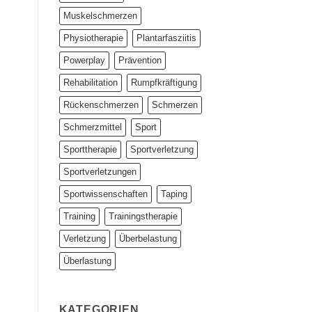
Muskelschmerzen
Physiotherapie
Plantarfasziitis
Powerplay
Prävention
Rehabilitation
Rumpfkräftigung
Rückenschmerzen
Schmerzen
Schmerzmittel
Sport
Sporttherapie
Sportverletzung
Sportverletzungen
Sportwissenschaften
Taping
Training
Trainingstherapie
Verletzung
Überbelastung
Überlastung
KATEGORIEN