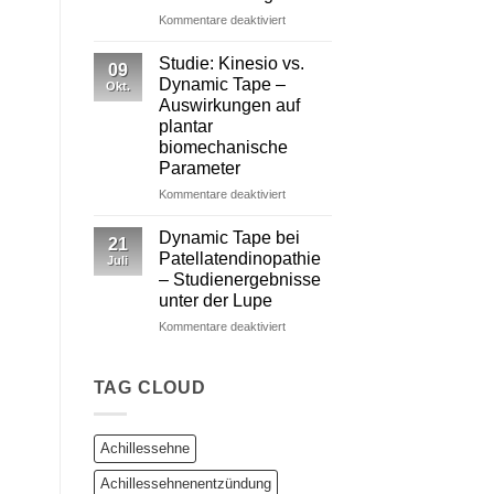
für
Kommentare deaktiviert
Dynamic
Tape
Studie: Kinesio vs.
09
vs.
Dynamic Tape –
Okt.
Kinesiotape
Auswirkungen auf
–
plantar
Ein
biomechanische
wissenschaftlich
Parameter
fundierter
Vergleich
für
Kommentare deaktiviert
Studie:
Kinesio
Dynamic Tape bei
21
vs.
Patellatendinopathie
Juli
Dynamic
– Studienergebnisse
Tape
unter der Lupe
–
Auswirkungen
für
Kommentare deaktiviert
auf
Dynamic
plantar
Tape
biomechanische
bei
TAG CLOUD
Parameter
Patellatendinopathie
–
Studienergebnisse
Achillessehne
unter
der
Achillessehnenentzündung
Lupe