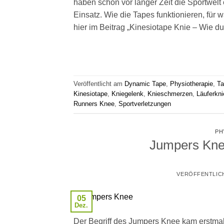
haben schon vor langer Zeit die Sportwelt
Einsatz. Wie die Tapes funktionieren, für w
hier im Beitrag „Kinesiotape Knie – Wie d
Veröffentlicht am
Dynamic Tape
,
Physiotherapie
,
Ta
Kinesiotape
,
Kniegelenk
,
Knieschmerzen
,
Läuferkni
Runners Knee
,
Sportverletzungen
PH
Jumpers Kne
VERÖFFENTLIC
05
Dez.
Der Begriff des Jumpers Knee kam erstmal