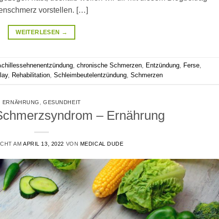
enschmerz vorstellen. […]
WEITERLESEN
→
Achillessehnenentzündung
,
chronische Schmerzen
,
Entzündung
,
Ferse
,
lay
,
Rehabilitation
,
Schleimbeutelentzündung
,
Schmerzen
ERNÄHRUNG
,
GESUNDHEIT
 Schmerzsyndrom – Ernährung
ICHT AM
APRIL 13, 2022
VON
MEDICAL DUDE