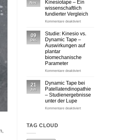
Kinesiotape – Ein
Nov.
Wirkungen
wissenschaftlich
von
fundierter Vergleich
Dynamic Tape
für
Kommentare deaktiviert
Dynamic
Tape
Studie: Kinesio vs.
09
vs.
Dynamic Tape –
Okt.
Kinesiotape
Auswirkungen auf
–
plantar
Ein
biomechanische
wissenschaftlich
Parameter
fundierter
Vergleich
für
Kommentare deaktiviert
Studie:
Kinesio
Dynamic Tape bei
21
vs.
Patellatendinopathie
Juli
Dynamic
– Studienergebnisse
Tape
unter der Lupe
–
Auswirkungen
für
Kommentare deaktiviert
auf
Dynamic
plantar
Tape
biomechanische
bei
TAG CLOUD
Parameter
Patellatendinopathie
n,
–
Studienergebnisse