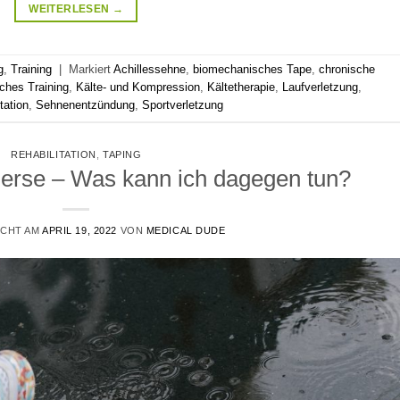
WEITERLESEN
→
g
,
Training
|
Markiert
Achillessehne
,
biomechanisches Tape
,
chronische
ches Training
,
Kälte- und Kompression
,
Kältetherapie
,
Laufverletzung
,
tation
,
Sehnenentzündung
,
Sportverletzung
REHABILITATION
,
TAPING
erse – Was kann ich dagegen tun?
ICHT AM
APRIL 19, 2022
VON
MEDICAL DUDE