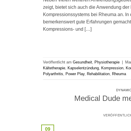
zeigt, bietet sich auch die Anwendung der
Kompressionssystems bei Rheuma an. In d
bemerkenswert gute Erfahrungen gemacht.
Kompressions- und […]
Veröffentlicht am
Gesundheit
,
Physiotherapie
|
Mar
Kältetherapie
,
Kapselentzündung
,
Kompression
,
Ko
Polyarthritis
,
Power Play
,
Rehabilitation
,
Rheuma
DYNAMIC
Medical Dude me
VERÖFFENTLIC
09