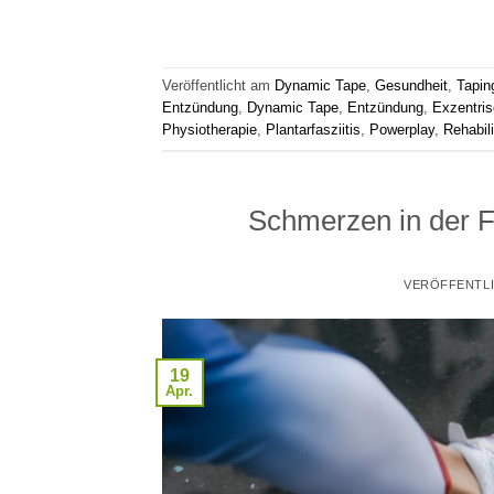
Veröffentlicht am
Dynamic Tape
,
Gesundheit
,
Tapin
Entzündung
,
Dynamic Tape
,
Entzündung
,
Exzentris
Physiotherapie
,
Plantarfasziitis
,
Powerplay
,
Rehabili
Schmerzen in der F
VERÖFFENTL
19
Apr.