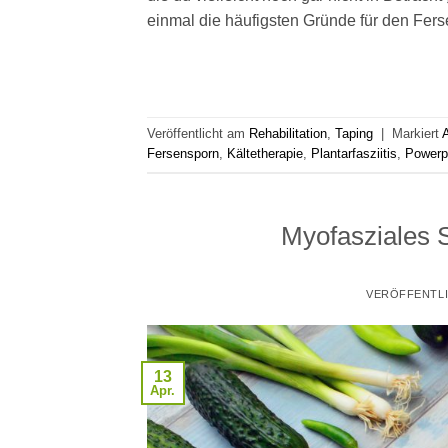
einmal die häufigsten Gründe für den Fers
Veröffentlicht am
Rehabilitation
,
Taping
|
Markiert
Fersensporn
,
Kältetherapie
,
Plantarfasziitis
,
Powerp
Myofasziales
VERÖFFENTL
13
Apr.