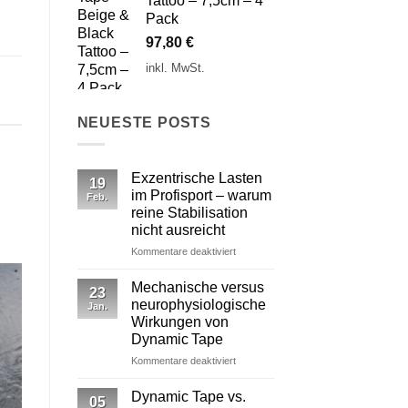
Tattoo – 7,5cm – 4
Pack
97,80
€
inkl. MwSt.
NEUESTE POSTS
Exzentrische Lasten
19
im Profisport – warum
Feb.
reine Stabilisation
nicht ausreicht
für
Kommentare deaktiviert
Exzentrische
Lasten
Mechanische versus
23
im
neurophysiologische
Jan.
Profisport
Wirkungen von
–
Dynamic Tape
warum
reine
für
Kommentare deaktiviert
Stabilisation
Mechanische
nicht
versus
Dynamic Tape vs.
05
ausreicht
neurophysiologische