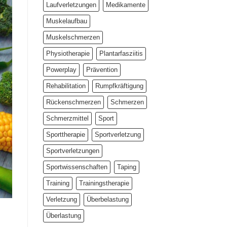
Laufverletzungen
Medikamente
Muskelaufbau
Muskelschmerzen
Physiotherapie
Plantarfasziitis
Powerplay
Prävention
Rehabilitation
Rumpfkräftigung
Rückenschmerzen
Schmerzen
Schmerzmittel
Sport
Sporttherapie
Sportverletzung
Sportverletzungen
Sportwissenschaften
Taping
Training
Trainingstherapie
Verletzung
Überbelastung
Überlastung