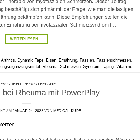
er Therapie von myofaszialen Schmerzen. Dieser Beitrag
beschäftigt sich primär mit der Frage, wie man die lästigen
ährung bekämpfen kann. Diese Empfehlungen stellen die
 zur Ernährung bei myofaszialen Schmerzsyndrom […]
WEITERLESEN
→
t
Arthritis
,
Dynamic Tape
,
Eisen
,
Ernährung
,
Faszien
,
Faszienschmerzen
,
ungsergänzungsmittel
,
Rheuma
,
Schmerzen
,
Syndrom
,
Taping
,
Vitamine
ESUNDHEIT
,
PHYSIOTHERAPIE
e bei Rheuma mit PowerPlay
CHT AM
JANUAR 24, 2022
VON
MEDICAL DUDE
 bei denen die Applikation von Kälte eine positive Wirkung