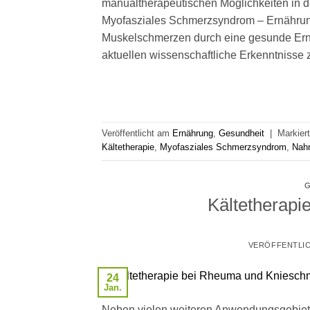
manualtherapeutischen Möglichkeiten in d
Myofasziales Schmerzsyndrom – Ernährung 
Muskelschmerzen durch eine gesunde Ern
aktuellen wissenschaftliche Erkenntnisse
Veröffentlicht am
Ernährung
,
Gesundheit
|
Markier
Kältetherapie
,
Myofasziales Schmerzsyndrom
,
Nahr
G
Kältetherapi
VERÖFFENTLI
24
Jan.
Neben vielen weiteren Anwendungsgebieten