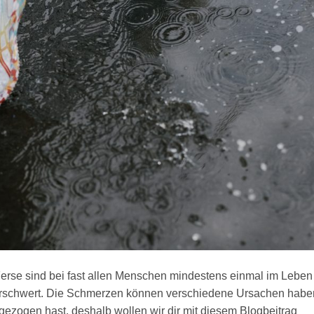
Ferse sind bei fast allen Menschen mindestens einmal im Leben
 erschwert. Die Schmerzen können verschiedene Ursachen habe
t gezogen hast, deshalb wollen wir dir mit diesem Blogbeitrag