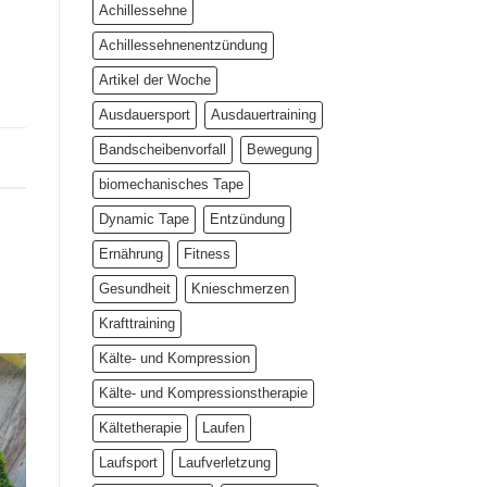
Achillessehne
unter
der
Achillessehnenentzündung
Lupe
Artikel der Woche
Ausdauersport
Ausdauertraining
Bandscheibenvorfall
Bewegung
biomechanisches Tape
Dynamic Tape
Entzündung
Ernährung
Fitness
Gesundheit
Knieschmerzen
Krafttraining
Kälte- und Kompression
Kälte- und Kompressionstherapie
Kältetherapie
Laufen
Laufsport
Laufverletzung