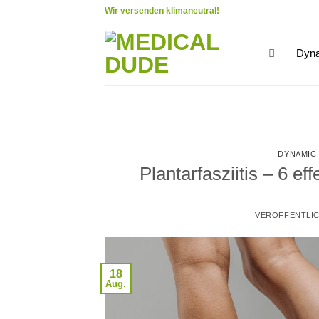
Zum
Wir versenden klimaneutral!
Inhalt
springen
Dyna
DYNAMIC
Plantarfasziitis – 6 e
VERÖFFENTLI
18
Aug.