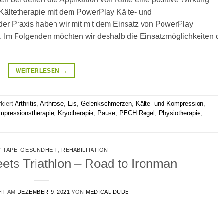
 Kältetherapie mit dem PowerPlay Kälte- und
er Praxis haben wir mit mit dem Einsatz von PowerPlay
 Im Folgenden möchten wir deshalb die Einsatzmöglichkeiten 
WEITERLESEN
→
kiert
Arthritis
,
Arthrose
,
Eis
,
Gelenkschmerzen
,
Kälte- und Kompression
,
mpressionstherapie
,
Kryotherapie
,
Pause
,
PECH Regel
,
Physiotherapie
,
 TAPE
,
GESUNDHEIT
,
REHABILITATION
ets Triathlon – Road to Ironman
HT AM
DEZEMBER 9, 2021
VON
MEDICAL DUDE