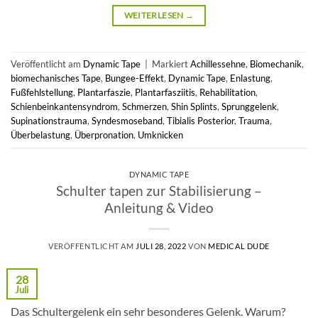
WEITERLESEN
→
Veröffentlicht am
Dynamic Tape
|
Markiert
Achillessehne
,
Biomechanik
,
biomechanisches Tape
,
Bungee-Effekt
,
Dynamic Tape
,
Enlastung
,
Fußfehlstellung
,
Plantarfaszie
,
Plantarfasziitis
,
Rehabilitation
,
Schienbeinkantensyndrom
,
Schmerzen
,
Shin Splints
,
Sprunggelenk
,
Supinationstrauma
,
Syndesmoseband
,
Tibialis Posterior
,
Trauma
,
Überbelastung
,
Überpronation
,
Umknicken
DYNAMIC TAPE
Schulter tapen zur Stabilisierung –
Anleitung & Video
VERÖFFENTLICHT AM
JULI 28, 2022
VON
MEDICAL DUDE
28
Juli
Das Schultergelenk ein sehr besonderes Gelenk. Warum?