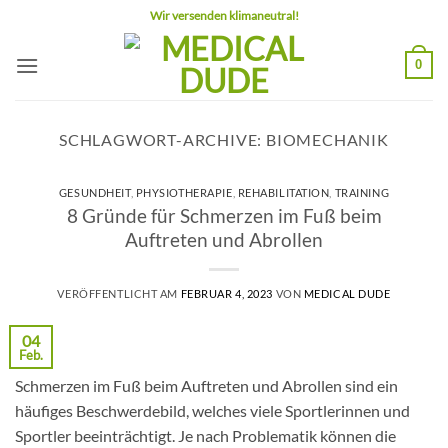
Zum
Wir versenden klimaneutral!
Inhalt
springen
0
SCHLAGWORT-ARCHIVE:
BIOMECHANIK
GESUNDHEIT
,
PHYSIOTHERAPIE
,
REHABILITATION
,
TRAINING
8 Gründe für Schmerzen im Fuß beim
Auftreten und Abrollen
VERÖFFENTLICHT AM
FEBRUAR 4, 2023
VON
MEDICAL DUDE
04
Feb.
Schmerzen im Fuß beim Auftreten und Abrollen sind ein
häufiges Beschwerdebild, welches viele Sportlerinnen und
Sportler beeinträchtigt. Je nach Problematik können die