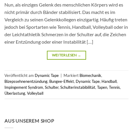
Nun, als einziges Gelenk des menschlichen Körpers wird es
nicht primär durch Bänder stabilisiert. Das macht es im
Vergleich zu seinen Gelenkkollegen einzigartig. Häufig treten
jedoch bei Sportarten wie Tennis, Handball, Volleyball oder in
der Leichtathletik Schmerzen in der Schulter auf, die Zeichen
einer Entzündung oder einer Instabilität […]
WEITERLESEN
→
Veröffentlicht am
Dynamic Tape
|
Markiert
Biomechanik
,
Bizepssehnenentzündung
,
Bungee-Effekt
,
Dynamic Tape
,
Handball
,
Impingement Syndrom
,
Schulter
,
Schulterinstabibilität
,
Tapen
,
Tennis
,
Überlastung
,
Volleyball
AUS UNSEREM SHOP