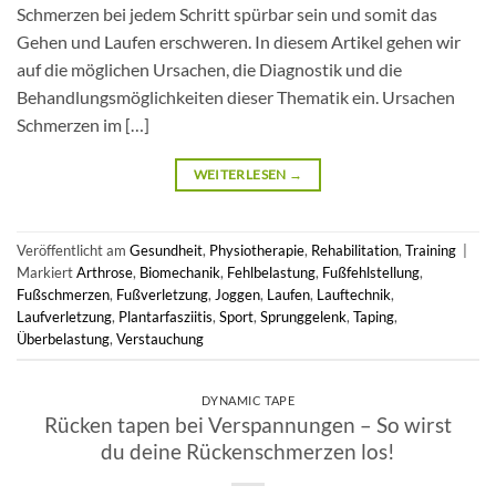
Schmerzen bei jedem Schritt spürbar sein und somit das
Gehen und Laufen erschweren. In diesem Artikel gehen wir
auf die möglichen Ursachen, die Diagnostik und die
Behandlungsmöglichkeiten dieser Thematik ein. Ursachen
Schmerzen im […]
WEITERLESEN
→
Veröffentlicht am
Gesundheit
,
Physiotherapie
,
Rehabilitation
,
Training
|
Markiert
Arthrose
,
Biomechanik
,
Fehlbelastung
,
Fußfehlstellung
,
Fußschmerzen
,
Fußverletzung
,
Joggen
,
Laufen
,
Lauftechnik
,
Laufverletzung
,
Plantarfasziitis
,
Sport
,
Sprunggelenk
,
Taping
,
Überbelastung
,
Verstauchung
DYNAMIC TAPE
Rücken tapen bei Verspannungen – So wirst
du deine Rückenschmerzen los!