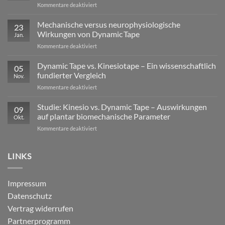
für
Kommentare deaktiviert
Exzentrische
Lasten
Mechanische versus neurophysiologische
23
im
Wirkungen von Dynamic Tape
Jan.
Profisport
für
Kommentare deaktiviert
–
Mechanische
warum
versus
Dynamic Tape vs. Kinesiotape – Ein wissenschaftlich
reine
05
neurophysiologische
Stabilisation
fundierter Vergleich
Nov.
Wirkungen
nicht
für
Kommentare deaktiviert
von
ausreicht
Dynamic
Dynamic Tape
Tape
Studie: Kinesio vs. Dynamic Tape – Auswirkungen
09
vs.
auf plantar biomechanische Parameter
Okt.
Kinesiotape
für
Kommentare deaktiviert
–
Studie:
Ein
Kinesio
wissenschaftlich
vs.
LINKS
fundierter
Dynamic
Vergleich
Tape
–
Impressum
Auswirkungen
Datenschutz
auf
plantar
Vertrag widerrufen
biomechanische
Partnerprogramm
Parameter