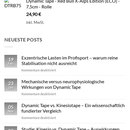
Dynamic Tape - Red Bull X-Alps Edition (ECO) -
7,5cm - Rolle
24,90
€
inkl. MwSt.
NEUESTE POSTS
Exzentrische Lasten im Profisport – warum reine
19
Stabilisation nicht ausreicht
Feb.
für
Kommentare deaktiviert
Exzentrische
Lasten
Mechanische versus neurophysiologische
23
im
Wirkungen von Dynamic Tape
Jan.
Profisport
für
Kommentare deaktiviert
–
Mechanische
warum
versus
Dynamic Tape vs. Kinesiotape – Ein wissenschaftlich
reine
05
neurophysiologische
Stabilisation
fundierter Vergleich
Nov.
Wirkungen
nicht
für
Kommentare deaktiviert
von
ausreicht
Dynamic
Dynamic Tape
Tape
Studie: Kinesio vs. Dynamic Tape – Auswirkungen