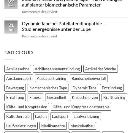
09
vs.
auf plantar biomechanische Parameter
Okt.
Kinesiotape
für
Kommentare deaktiviert
–
Studie:
Ein
Kinesio
Dynamic Tape bei Patellatendinopathie –
wissenschaftlich
21
vs.
fundierter
Studienergebnisse unter der Lupe
Juli
Dynamic
Vergleich
für
Kommentare deaktiviert
Tape
Dynamic
–
Tape
Auswirkungen
bei
TAG CLOUD
auf
Patellatendinopathie
plantar
–
biomechanische
Studienergebnisse
Parameter
Achillessehne
Achillessehnenentzündung
Artikel der Woche
unter
der
Ausdauersport
Ausdauertraining
Bandscheibenvorfall
Lupe
Bewegung
biomechanisches Tape
Dynamic Tape
Entzündung
Ernährung
Fitness
Gesundheit
Knieschmerzen
Krafttraining
Kälte- und Kompression
Kälte- und Kompressionstherapie
Kältetherapie
Laufen
Laufsport
Laufverletzung
Laufverletzungen
Medikamente
Muskelaufbau