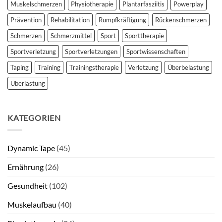
Muskelschmerzen
Physiotherapie
Plantarfasziitis
Powerplay
Prävention
Rehabilitation
Rumpfkräftigung
Rückenschmerzen
Schmerzen
Schmerzmittel
Sport
Sporttherapie
Sportverletzung
Sportverletzungen
Sportwissenschaften
Taping
Training
Trainingstherapie
Verletzung
Überbelastung
Überlastung
KATEGORIEN
Dynamic Tape
(45)
Ernährung
(26)
Gesundheit
(102)
Muskelaufbau
(40)