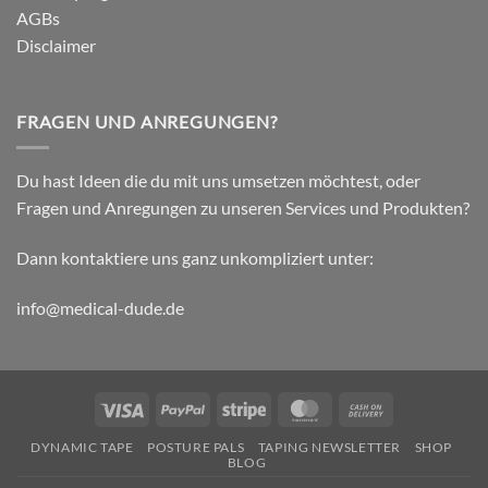
AGBs
Disclaimer
FRAGEN UND ANREGUNGEN?
Du hast Ideen die du mit uns umsetzen möchtest, oder
Fragen und Anregungen zu unseren Services und Produkten?
Dann kontaktiere uns ganz unkompliziert unter:
info@medical-dude.de
Visa
PayPal
Stripe
MasterCard
Cash
On
DYNAMIC TAPE
POSTURE PALS
TAPING NEWSLETTER
SHOP
Delivery
BLOG