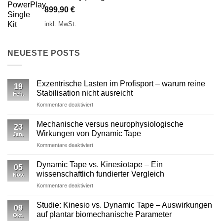
899,90
€
inkl. MwSt.
NEUESTE POSTS
Exzentrische Lasten im Profisport – warum reine
19
Stabilisation nicht ausreicht
Feb.
für
Kommentare deaktiviert
Exzentrische
Lasten
Mechanische versus neurophysiologische
23
im
Wirkungen von Dynamic Tape
Jan.
Profisport
für
Kommentare deaktiviert
–
Mechanische
warum
versus
reine
Dynamic Tape vs. Kinesiotape – Ein
05
neurophysiologische
Stabilisation
wissenschaftlich fundierter Vergleich
Nov.
Wirkungen
nicht
für
Kommentare deaktiviert
von
ausreicht
Dynamic
Dynamic Tape
Tape
Studie: Kinesio vs. Dynamic Tape – Auswirkungen
09
vs.
auf plantar biomechanische Parameter
Okt.
Kinesiotape