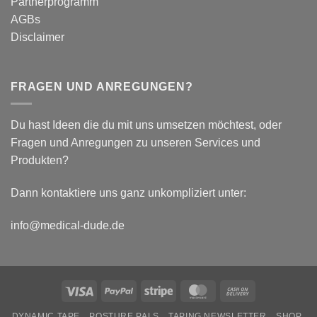
Partnerprogramm
Parameter
AGBs
Disclaimer
FRAGEN UND ANREGUNGEN?
Du hast Ideen die du mit uns umsetzen möchtest, oder
Fragen und Anregungen zu unseren Services und
Produkten?
Dann kontaktiere uns ganz unkompliziert unter:
info@medical-dude.de
Visa
PayPal
Stripe
MasterCard
Cash
On
DYNAMIC TAPE
POSTURE PALS
TAPING NEWSLETTER
SHOP