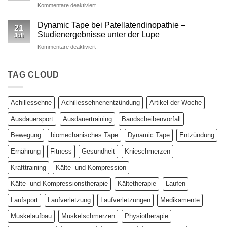
für
Kommentare deaktiviert
–
Studie:
Ein
Kinesio
wissenschaftlich
Dynamic Tape bei Patellatendinopathie –
21
vs.
fundierter
Studienergebnisse unter der Lupe
Juli
Dynamic
Vergleich
für
Kommentare deaktiviert
Tape
Dynamic
–
Tape
Auswirkungen
bei
TAG CLOUD
auf
Patellatendinopathie
plantar
–
biomechanische
Studienergebnisse
Parameter
Achillessehne
Achillessehnenentzündung
Artikel der Woche
unter
der
Ausdauersport
Ausdauertraining
Bandscheibenvorfall
Lupe
Bewegung
biomechanisches Tape
Dynamic Tape
Entzündung
Ernährung
Fitness
Gesundheit
Knieschmerzen
Krafttraining
Kälte- und Kompression
Kälte- und Kompressionstherapie
Kältetherapie
Laufen
Laufsport
Laufverletzung
Laufverletzungen
Medikamente
Muskelaufbau
Muskelschmerzen
Physiotherapie