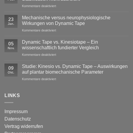
für
Kommentare deaktiviert
Exzentrische
Lasten
Mechanische versus neurophysiologische
23
im
Wirkungen von Dynamic Tape
Jan.
Profisport
für
Kommentare deaktiviert
–
Mechanische
warum
versus
reine
Dynamic Tape vs. Kinesiotape – Ein
05
neurophysiologische
Stabilisation
wissenschaftlich fundierter Vergleich
Nov.
Wirkungen
nicht
für
Kommentare deaktiviert
von
ausreicht
Dynamic
Dynamic Tape
Tape
Studie: Kinesio vs. Dynamic Tape – Auswirkungen
09
vs.
auf plantar biomechanische Parameter
Okt.
Kinesiotape
für
Kommentare deaktiviert
–
Studie:
Ein
Kinesio
wissenschaftlich
vs.
LINKS
fundierter
Dynamic
Vergleich
Tape
–
Impressum
Auswirkungen
Datenschutz
auf
plantar
Vertrag widerrufen
biomechanische