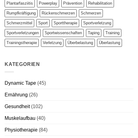
Plantarfasziitis
Powerplay
Prävention
Rehabilitation
Rumpfkräftigung
Rückenschmerzen
Schmerzen
Schmerzmittel
Sport
Sporttherapie
Sportverletzung
Sportverletzungen
Sportwissenschaften
Taping
Training
Trainingstherapie
Verletzung
Überbelastung
Überlastung
KATEGORIEN
Dynamic Tape
(45)
Ernährung
(26)
Gesundheit
(102)
Muskelaufbau
(40)
Physiotherapie
(84)