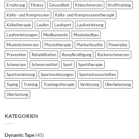
Ernährung
Fitness
Gesundheit
Knieschmerzen
Krafttraining
Kälte- und Kompression
Kälte- und Kompressionstherapie
Kältetherapie
Laufen
Laufsport
Laufverletzung
Laufverletzungen
Medikamente
Muskelaufbau
Muskelschmerzen
Physiotherapie
Plantarfasziitis
Powerplay
Prävention
Rehabilitation
Rumpfkräftigung
Rückenschmerzen
Schmerzen
Schmerzmittel
Sport
Sporttherapie
Sportverletzung
Sportverletzungen
Sportwissenschaften
Taping
Training
Trainingstherapie
Verletzung
Überbelastung
Überlastung
KATEGORIEN
Dynamic Tape
(45)