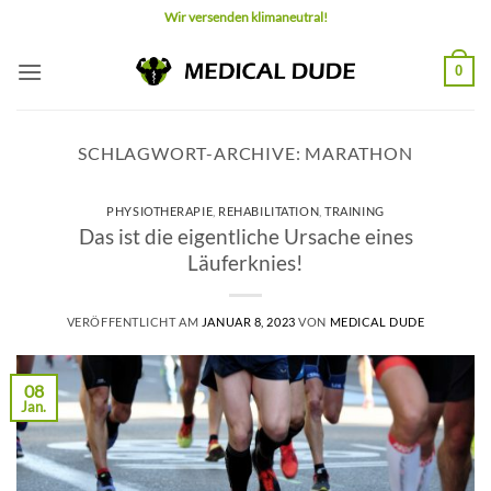
Zum
Wir versenden klimaneutral!
Inhalt
springen
0
SCHLAGWORT-ARCHIVE:
MARATHON
PHYSIOTHERAPIE
,
REHABILITATION
,
TRAINING
Das ist die eigentliche Ursache eines
Läuferknies!
VERÖFFENTLICHT AM
JANUAR 8, 2023
VON
MEDICAL DUDE
08
Jan.