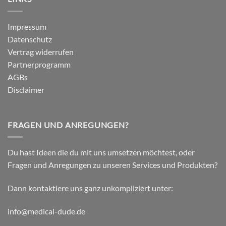
Dynamic
Vergleich
Tape
–
Impressum
Auswirkungen
Datenschutz
auf
plantar
Vertrag widerrufen
biomechanische
Partnerprogramm
Parameter
AGBs
Disclaimer
FRAGEN UND ANREGUNGEN?
Du hast Ideen die du mit uns umsetzen möchtest, oder
Fragen und Anregungen zu unseren Services und Produkten?
Dann kontaktiere uns ganz unkompliziert unter:
info@medical-dude.de