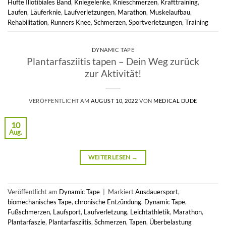
Hüfte Iliotibiales Band
,
Kniegelenke
,
Knieschmerzen
,
Krafttraining
,
Laufen
,
Läuferknie
,
Laufverletzungen
,
Marathon
,
Muskelaufbau
,
Rehabilitation
,
Runners Knee
,
Schmerzen
,
Sportverletzungen
,
Training
DYNAMIC TAPE
Plantarfasziitis tapen – Dein Weg zurück
zur Aktivität!
VERÖFFENTLICHT AM
AUGUST 10, 2022
VON
MEDICAL DUDE
10
Aug.
WEITERLESEN
→
Veröffentlicht am
Dynamic Tape
|
Markiert
Ausdauersport
,
biomechanisches Tape
,
chronische Entzündung
,
Dynamic Tape
,
Fußschmerzen
,
Laufsport
,
Laufverletzung
,
Leichtathletik
,
Marathon
,
Plantarfaszie
,
Plantarfasziitis
,
Schmerzen
,
Tapen
,
Überbelastung