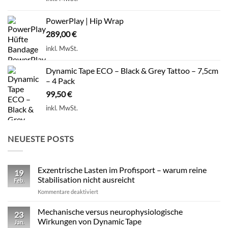
PowerPlay | Hip Wrap
289,00
€
inkl. MwSt.
Dynamic Tape ECO – Black & Grey Tattoo – 7,5cm
– 4 Pack
99,50
€
inkl. MwSt.
NEUESTE POSTS
Exzentrische Lasten im Profisport – warum reine
19
Stabilisation nicht ausreicht
Feb.
für
Kommentare deaktiviert
Exzentrische
Lasten
Mechanische versus neurophysiologische
23
im
Wirkungen von Dynamic Tape
Jan.
Profisport