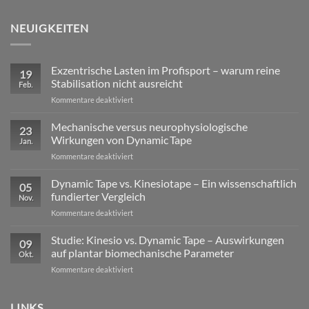
NEUIGKEITEN
Exzentrische Lasten im Profisport – warum reine
19
Stabilisation nicht ausreicht
Feb.
für
Kommentare deaktiviert
Exzentrische
Lasten
Mechanische versus neurophysiologische
23
im
Wirkungen von Dynamic Tape
Jan.
Profisport
für
Kommentare deaktiviert
–
Mechanische
warum
versus
Dynamic Tape vs. Kinesiotape – Ein wissenschaftlich
reine
05
neurophysiologische
Stabilisation
fundierter Vergleich
Nov.
Wirkungen
nicht
für
Kommentare deaktiviert
von
ausreicht
Dynamic
Dynamic Tape
Tape
Studie: Kinesio vs. Dynamic Tape – Auswirkungen
09
vs.
auf plantar biomechanische Parameter
Okt.
Kinesiotape
für
Kommentare deaktiviert
–
Studie:
Ein
Kinesio
wissenschaftlich
vs.
LINKS
fundierter