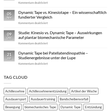
für
Kommentare deaktiviert
–
Mechanische
warum
versus
Dynamic Tape vs. Kinesiotape – Ein wissenschaftlich
reine
05
neurophysiologische
Stabilisation
fundierter Vergleich
Nov.
Wirkungen
nicht
für
Kommentare deaktiviert
von
ausreicht
Dynamic
Dynamic Tape
Tape
Studie: Kinesio vs. Dynamic Tape – Auswirkungen
09
vs.
auf plantar biomechanische Parameter
Okt.
Kinesiotape
für
Kommentare deaktiviert
–
Studie:
Ein
Kinesio
Dynamic Tape bei Patellatendinopathie –
wissenschaftlich
21
vs.
fundierter
Studienergebnisse unter der Lupe
Juli
Dynamic
Vergleich
für
Kommentare deaktiviert
Tape
Dynamic
–
Tape
Auswirkungen
bei
TAG CLOUD
auf
Patellatendinopathie
plantar
–
biomechanische
Studienergebnisse
Parameter
Achillessehne
Achillessehnenentzündung
Artikel der Woche
unter
der
Ausdauersport
Ausdauertraining
Bandscheibenvorfall
Lupe
Bewegung
biomechanisches Tape
Dynamic Tape
Entzündung