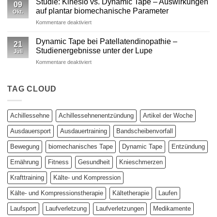
Studie: Kinesio vs. Dynamic Tape – Auswirkungen
09
vs.
auf plantar biomechanische Parameter
Okt.
Kinesiotape
für
Kommentare deaktiviert
–
Studie:
Ein
Kinesio
wissenschaftlich
Dynamic Tape bei Patellatendinopathie –
21
vs.
fundierter
Studienergebnisse unter der Lupe
Juli
Dynamic
Vergleich
für
Kommentare deaktiviert
Tape
Dynamic
–
Tape
Auswirkungen
bei
TAG CLOUD
auf
Patellatendinopathie
plantar
–
biomechanische
Studienergebnisse
Parameter
Achillessehne
Achillessehnenentzündung
Artikel der Woche
unter
der
Ausdauersport
Ausdauertraining
Bandscheibenvorfall
Lupe
Bewegung
biomechanisches Tape
Dynamic Tape
Entzündung
Ernährung
Fitness
Gesundheit
Knieschmerzen
Krafttraining
Kälte- und Kompression
Kälte- und Kompressionstherapie
Kältetherapie
Laufen
Laufsport
Laufverletzung
Laufverletzungen
Medikamente