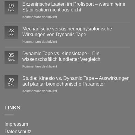
Exzentrische Lasten im Profisport – warum reine
19
Stabilisation nicht ausreicht
Feb.
für
Kommentare deaktiviert
Exzentrische
Lasten
Mechanische versus neurophysiologische
23
im
Wirkungen von Dynamic Tape
Jan.
Profisport
für
Kommentare deaktiviert
–
Mechanische
warum
versus
reine
Dynamic Tape vs. Kinesiotape – Ein
05
neurophysiologische
Stabilisation
wissenschaftlich fundierter Vergleich
Nov.
Wirkungen
nicht
für
Kommentare deaktiviert
von
ausreicht
Dynamic
Dynamic Tape
Tape
Studie: Kinesio vs. Dynamic Tape – Auswirkungen
09
vs.
auf plantar biomechanische Parameter
Okt.
Kinesiotape
für
Kommentare deaktiviert
–
Studie:
Ein
Kinesio
wissenschaftlich
vs.
LINKS
fundierter
Dynamic
Vergleich
Tape
–
Impressum
Auswirkungen
Datenschutz
auf