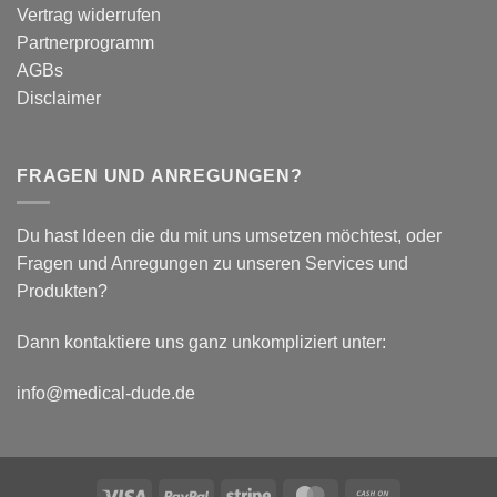
plantar
Vertrag widerrufen
biomechanische
Partnerprogramm
Parameter
AGBs
Disclaimer
FRAGEN UND ANREGUNGEN?
Du hast Ideen die du mit uns umsetzen möchtest, oder
Fragen und Anregungen zu unseren Services und
Produkten?
Dann kontaktiere uns ganz unkompliziert unter:
info@medical-dude.de
Visa
PayPal
Stripe
MasterCard
Cash