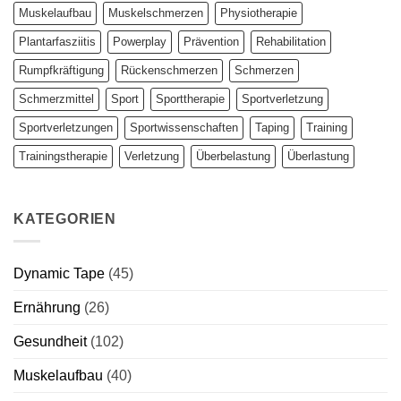
Muskelaufbau
Muskelschmerzen
Physiotherapie
Plantarfasziitis
Powerplay
Prävention
Rehabilitation
Rumpfkräftigung
Rückenschmerzen
Schmerzen
Schmerzmittel
Sport
Sporttherapie
Sportverletzung
Sportverletzungen
Sportwissenschaften
Taping
Training
Trainingstherapie
Verletzung
Überbelastung
Überlastung
KATEGORIEN
Dynamic Tape
(45)
Ernährung
(26)
Gesundheit
(102)
Muskelaufbau
(40)