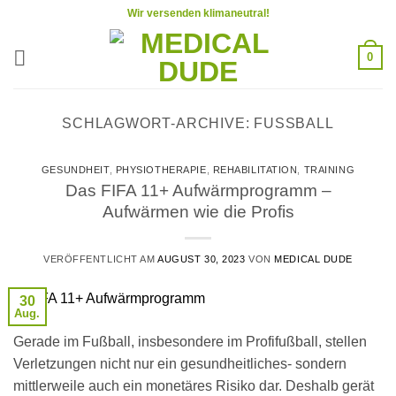
Zum
Wir versenden klimaneutral!
Inhalt
springen
0
SCHLAGWORT-ARCHIVE:
FUSSBALL
GESUNDHEIT
,
PHYSIOTHERAPIE
,
REHABILITATION
,
TRAINING
Das FIFA 11+ Aufwärmprogramm –
Aufwärmen wie die Profis
VERÖFFENTLICHT AM
AUGUST 30, 2023
VON
MEDICAL DUDE
30
Aug.
Gerade im Fußball, insbesondere im Profifußball, stellen
Verletzungen nicht nur ein gesundheitliches- sondern
mittlerweile auch ein monetäres Risiko dar. Deshalb gerät