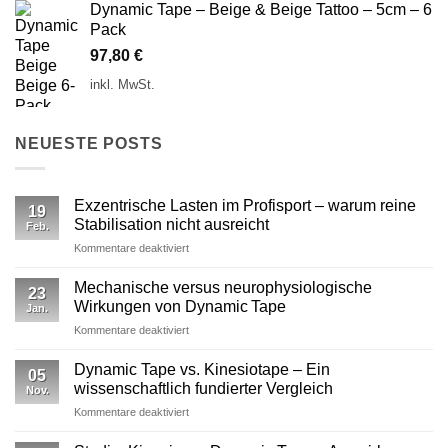
Dynamic Tape – Beige & Beige Tattoo – 5cm – 6
Pack
97,80
€
inkl. MwSt.
NEUESTE POSTS
Exzentrische Lasten im Profisport – warum reine
19
Stabilisation nicht ausreicht
Feb.
für
Kommentare deaktiviert
Exzentrische
Lasten
Mechanische versus neurophysiologische
23
im
Wirkungen von Dynamic Tape
Jan.
Profisport
für
Kommentare deaktiviert
–
Mechanische
warum
versus
reine
Dynamic Tape vs. Kinesiotape – Ein
05
neurophysiologische
Stabilisation
wissenschaftlich fundierter Vergleich
Nov.
Wirkungen
nicht
für
Kommentare deaktiviert
von
ausreicht
Dynamic
Dynamic Tape
Tape