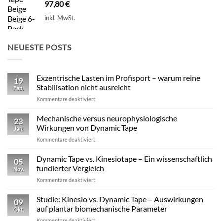
97,80
€
inkl. MwSt.
NEUESTE POSTS
Exzentrische Lasten im Profisport – warum reine
19
Stabilisation nicht ausreicht
Feb.
für
Kommentare deaktiviert
Exzentrische
Lasten
Mechanische versus neurophysiologische
23
im
Wirkungen von Dynamic Tape
Jan.
Profisport
für
Kommentare deaktiviert
–
Mechanische
warum
versus
Dynamic Tape vs. Kinesiotape – Ein wissenschaftlich
reine
05
neurophysiologische
Stabilisation
fundierter Vergleich
Nov.
Wirkungen
nicht
für
Kommentare deaktiviert
von
ausreicht
Dynamic
Dynamic Tape
Tape
Studie: Kinesio vs. Dynamic Tape – Auswirkungen
09
vs.
auf plantar biomechanische Parameter
Okt.
Kinesiotape
für
Kommentare deaktiviert