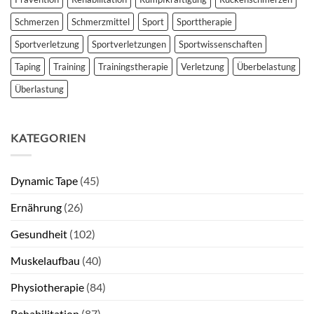
Schmerzen
Schmerzmittel
Sport
Sporttherapie
Sportverletzung
Sportverletzungen
Sportwissenschaften
Taping
Training
Trainingstherapie
Verletzung
Überbelastung
Überlastung
KATEGORIEN
Dynamic Tape
(45)
Ernährung
(26)
Gesundheit
(102)
Muskelaufbau
(40)
Physiotherapie
(84)
Rehabilitation
(87)