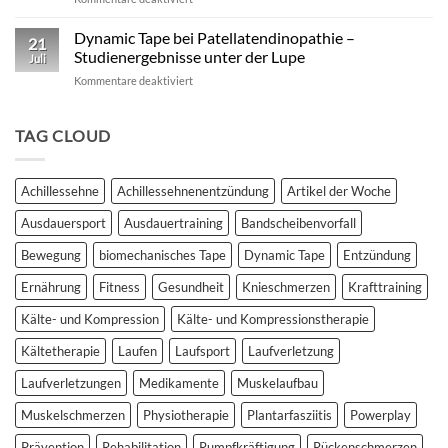
–
Studie:
Ein
Kinesio
Dynamic Tape bei Patellatendinopathie –
wissenschaftlich
21
vs.
fundierter
Studienergebnisse unter der Lupe
Juli
Dynamic
Vergleich
für
Kommentare deaktiviert
Tape
Dynamic
–
Tape
Auswirkungen
bei
TAG CLOUD
auf
Patellatendinopathie
plantar
–
biomechanische
Studienergebnisse
Parameter
Achillessehne
Achillessehnenentzündung
Artikel der Woche
unter
der
Ausdauersport
Ausdauertraining
Bandscheibenvorfall
Lupe
Bewegung
biomechanisches Tape
Dynamic Tape
Entzündung
Ernährung
Fitness
Gesundheit
Knieschmerzen
Krafttraining
Kälte- und Kompression
Kälte- und Kompressionstherapie
Kältetherapie
Laufen
Laufsport
Laufverletzung
Laufverletzungen
Medikamente
Muskelaufbau
Muskelschmerzen
Physiotherapie
Plantarfasziitis
Powerplay
Prävention
Rehabilitation
Rumpfkräftigung
Rückenschmerzen