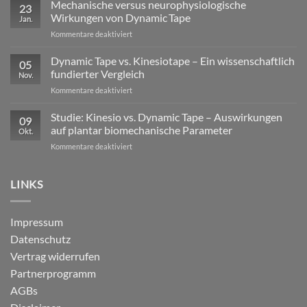
Lasten
Mechanische versus neurophysiologische
23
im
Wirkungen von Dynamic Tape
Jan.
Profisport
für
Kommentare deaktiviert
–
Mechanische
warum
versus
Dynamic Tape vs. Kinesiotape – Ein wissenschaftlich
reine
05
neurophysiologische
Stabilisation
fundierter Vergleich
Nov.
Wirkungen
nicht
für
Kommentare deaktiviert
von
ausreicht
Dynamic
Dynamic Tape
Tape
Studie: Kinesio vs. Dynamic Tape – Auswirkungen
09
vs.
auf plantar biomechanische Parameter
Okt.
Kinesiotape
für
Kommentare deaktiviert
–
Studie:
Ein
Kinesio
wissenschaftlich
vs.
LINKS
fundierter
Dynamic
Vergleich
Tape
–
Impressum
Auswirkungen
Datenschutz
auf
plantar
Vertrag widerrufen
biomechanische
Partnerprogramm
Parameter
AGBs