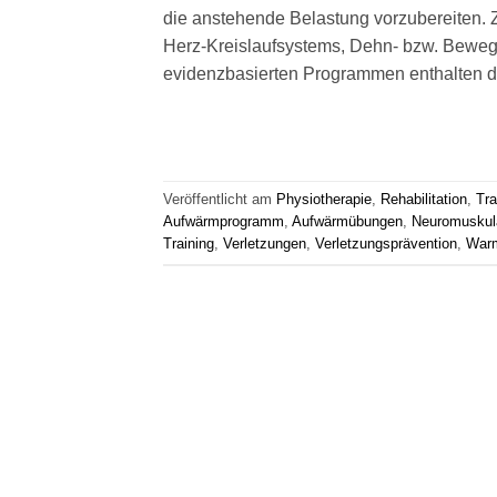
die anstehende Belastung vorzubereiten.
Herz-Kreislaufsystems, Dehn- bzw. Bewegl
evidenzbasierten Programmen enthalten d
Veröffentlicht am
Physiotherapie
,
Rehabilitation
,
Tra
Aufwärmprogramm
,
Aufwärmübungen
,
Neuromuskulä
Training
,
Verletzungen
,
Verletzungsprävention
,
War