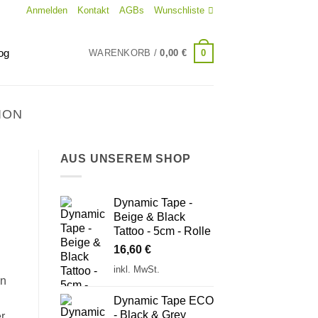
Anmelden
Kontakt
AGBs
Wunschliste
og
0
WARENKORB /
0,00
€
ION
AUS UNSEREM SHOP
Dynamic Tape -
Beige & Black
Tattoo - 5cm - Rolle
16,60
€
inkl. MwSt.
on
Dynamic Tape ECO
- Black & Grey
r