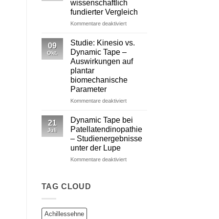
wissenschaftlich
von
fundierter Vergleich
Dynamic Tape
für
Kommentare deaktiviert
Dynamic
Tape
Studie: Kinesio vs.
09
vs.
Dynamic Tape –
Okt.
Kinesiotape
Auswirkungen auf
–
plantar
Ein
biomechanische
wissenschaftlich
Parameter
fundierter
Vergleich
für
Kommentare deaktiviert
Studie:
Kinesio
Dynamic Tape bei
21
vs.
Patellatendinopathie
Juli
Dynamic
– Studienergebnisse
Tape
unter der Lupe
–
Auswirkungen
für
Kommentare deaktiviert
auf
Dynamic
plantar
Tape
biomechanische
bei
TAG CLOUD
Parameter
Patellatendinopathie
–
Studienergebnisse
Achillessehne
unter