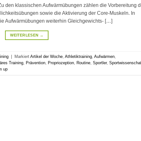
 Zu den klassischen Aufwärmübungen zählen die Vorbereitung 
ichkeitsübungen sowie die Aktivierung der Core-Muskeln. In
ie Aufwärmübungen weiterhin Gleichgewichts- […]
WEITERLESEN
→
ining
|
Markiert
Artikel der Woche
,
Athletiktraining
,
Aufwärmen
,
res Training
,
Prävention
,
Propriozeption
,
Routine
,
Sportler
,
Sportwissenschaf
m up