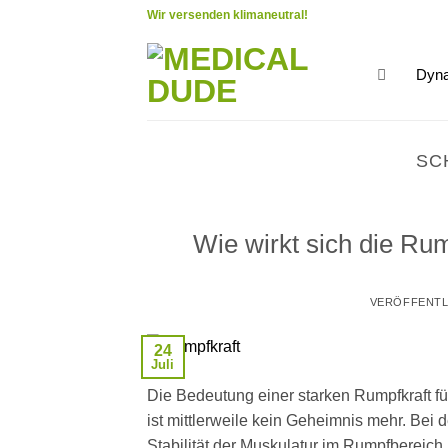
Zum
Wir versenden klimaneutral!
Inhalt
springen
Dyna
SC
Wie wirkt sich die Rum
VERÖFFENTL
24
Juli
Die Bedeutung einer starken Rumpfkraft für
ist mittlerweile kein Geheimnis mehr. Bei 
Stabilität der Muskulatur im Rumpfbereich