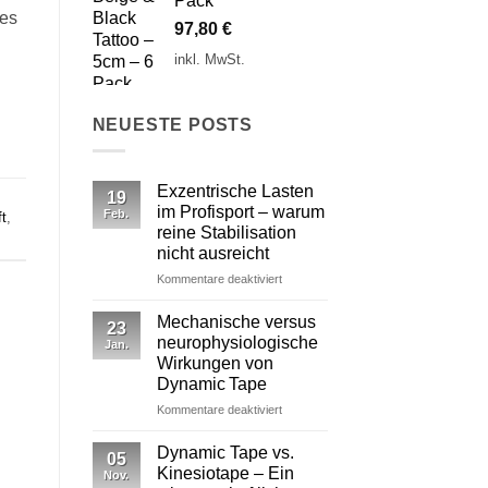
Pack
des
97,80
€
inkl. MwSt.
NEUESTE POSTS
Exzentrische Lasten
19
im Profisport – warum
Feb.
t
,
reine Stabilisation
nicht ausreicht
für
Kommentare deaktiviert
Exzentrische
Lasten
Mechanische versus
23
im
neurophysiologische
Jan.
Profisport
Wirkungen von
–
Dynamic Tape
warum
reine
für
Kommentare deaktiviert
Stabilisation
Mechanische
nicht
versus
Dynamic Tape vs.
05
ausreicht
neurophysiologische
Kinesiotape – Ein
Nov.
Wirkungen