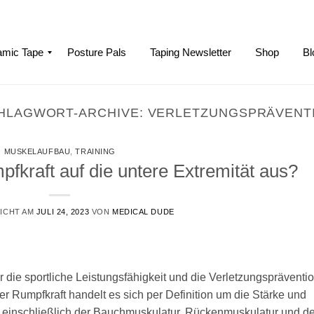
mic Tape
Posture Pals
Taping Newsletter
Shop
Bl
HLAGWORT-ARCHIVE:
VERLETZUNGSPRÄVENT
MUSKELAUFBAU
,
TRAINING
pfkraft auf die untere Extremität aus?
ICHT AM
JULI 24, 2023
VON
MEDICAL DUDE
 die sportliche Leistungsfähigkeit und die Verletzungspräventi
der Rumpfkraft handelt es sich per Definition um die Stärke und
, einschließlich der Bauchmuskulatur, Rückenmuskulatur und de