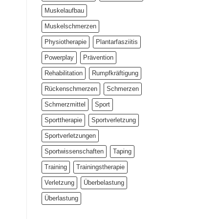
Muskelaufbau
Muskelschmerzen
Physiotherapie
Plantarfasziitis
Powerplay
Prävention
Rehabilitation
Rumpfkräftigung
Rückenschmerzen
Schmerzen
Schmerzmittel
Sport
Sporttherapie
Sportverletzung
Sportverletzungen
Sportwissenschaften
Taping
Training
Trainingstherapie
Verletzung
Überbelastung
Überlastung