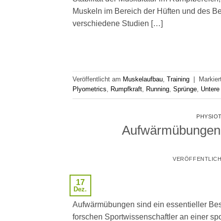
Muskeln im Bereich der Hüften und des Be
verschiedene Studien […]
Veröffentlicht am
Muskelaufbau
,
Training
|
Markier
Plyometrics
,
Rumpfkraft
,
Running
,
Sprünge
,
Untere
PHYSIO
Aufwärmübungen 
VERÖFFENTLIC
17
Dez.
Aufwärmübungen sind ein essentieller Besta
forschen Sportwissenschaftler an einer sp