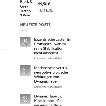
99,50
€
inkl. MwSt.
NEUESTE POSTS
Exzentrische Lasten im
19
Profisport – warum
Feb.
reine Stabilisation
nicht ausreicht
für
Kommentare deaktiviert
Exzentrische
Lasten
Mechanische versus
23
im
neurophysiologische
Jan.
Profisport
Wirkungen von
–
Dynamic Tape
warum
reine
für
Kommentare deaktiviert
Stabilisation
Mechanische
nicht
versus
Dynamic Tape vs.
05
ausreicht
neurophysiologische
Kinesiotape – Ein
Nov.
Wirkungen
wissenschaftlich