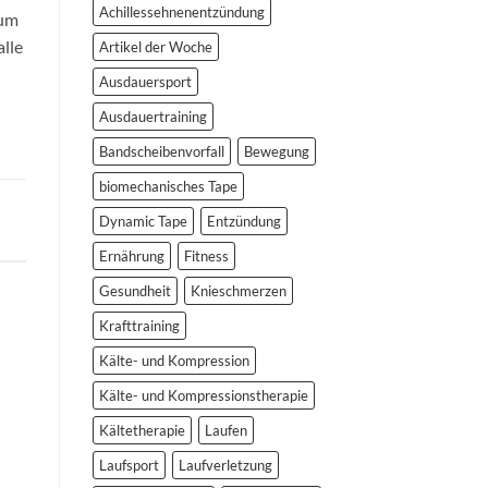
der
Achillessehnenentzündung
rum
Lupe
lle
Artikel der Woche
Ausdauersport
Ausdauertraining
Bandscheibenvorfall
Bewegung
biomechanisches Tape
Dynamic Tape
Entzündung
Ernährung
Fitness
Gesundheit
Knieschmerzen
Krafttraining
Kälte- und Kompression
Kälte- und Kompressionstherapie
Kältetherapie
Laufen
Laufsport
Laufverletzung