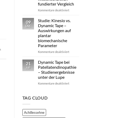
von
fundierter Vergleich
Dynamic Tape
für
Kommentare deaktiviert
Dynamic
Tape
Studie: Kinesio vs.
09
vs.
Dynamic Tape –
Okt.
Kinesiotape
Auswirkungen auf
–
plantar
Ein
biomechanische
wissenschaftlich
Parameter
fundierter
n
,
Vergleich
für
Kommentare deaktiviert
Studie:
Kinesio
Dynamic Tape bei
21
vs.
Patellatendinopathie
Juli
Dynamic
– Studienergebnisse
Tape
unter der Lupe
–
Auswirkungen
für
Kommentare deaktiviert
auf
Dynamic
plantar
Tape
biomechanische
bei
TAG CLOUD
Parameter
Patellatendinopathie
–
Studienergebnisse
Achillessehne
unter