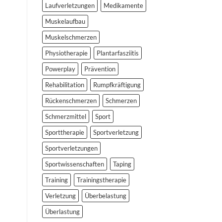
Laufverletzungen
Medikamente
Muskelaufbau
Muskelschmerzen
Physiotherapie
Plantarfasziitis
Powerplay
Prävention
Rehabilitation
Rumpfkräftigung
Rückenschmerzen
Schmerzen
Schmerzmittel
Sport
Sporttherapie
Sportverletzung
Sportverletzungen
Sportwissenschaften
Taping
Training
Trainingstherapie
Verletzung
Überbelastung
Überlastung