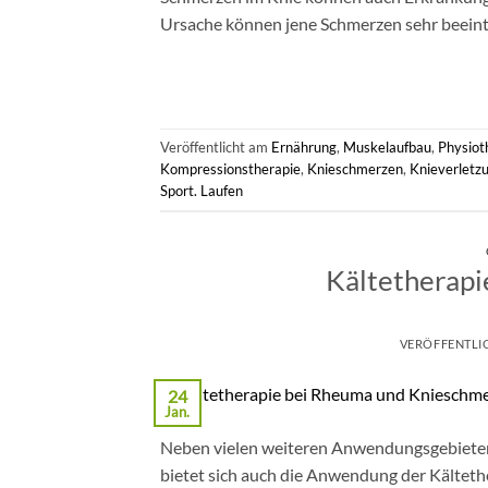
Ursache können jene Schmerzen sehr beeintr
Veröffentlicht am
Ernährung
,
Muskelaufbau
,
Physiot
Kompressionstherapie
,
Knieschmerzen
,
Knieverletz
Sport. Laufen
Kältetherapi
VERÖFFENTLI
24
Jan.
Neben vielen weiteren Anwendungsgebieten b
bietet sich auch die Anwendung der Kältet