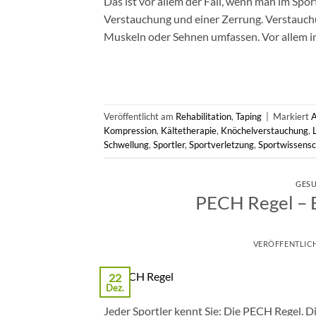
Das ist vor allem der Fall, wenn man im Spo
Verstauchung und einer Zerrung. Verstauch
Muskeln oder Sehnen umfassen. Vor allem im 
Veröffentlicht am
Rehabilitation
,
Taping
|
Markiert
A
Kompression
,
Kältetherapie
,
Knöchelverstauchung
,
Schwellung
,
Sportler
,
Sportverletzung
,
Sportwissensc
GESU
PECH Regel – E
VERÖFFENTLIC
22
Dez.
Jeder Sportler kennt Sie: Die PECH Regel. D