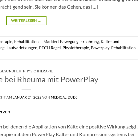
ächtigend sein. Sie können das Gehen, das […]
WEITERLESEN
→
herapie
,
Rehabilitation
|
Markiert
Bewegung
,
Ernährung
,
Kälte- und
ung
,
Laufverletzungen
,
PECH Regel
,
Physiotherapie
,
Powerplay
,
Rehabilitation
,
GESUNDHEIT
,
PHYSIOTHERAPIE
e bei Rheuma mit PowerPlay
CHT AM
JANUAR 24, 2022
VON
MEDICAL DUDE
ei denen die Applikation von Kälte eine positive Wirkung zeigt,
herapie mit dem PowerPlay Kälte- und Kompressionssystems bei