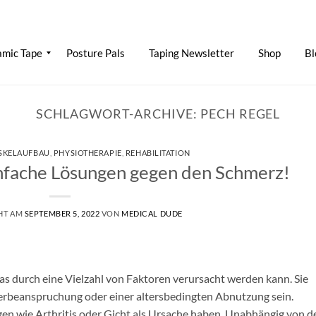
mic Tape
Posture Pals
Taping Newsletter
Shop
Bl
SCHLAGWORT-ARCHIVE:
PECH REGEL
SKELAUFBAU
,
PHYSIOTHERAPIE
,
REHABILITATION
nfache Lösungen gegen den Schmerz!
HT AM
SEPTEMBER 5, 2022
VON
MEDICAL DUDE
as durch eine Vielzahl von Faktoren verursacht werden kann. Sie
berbeanspruchung oder einer altersbedingten Abnutzung sein.
n wie Arthritis oder Gicht als Ursache haben. Unabhängig von d