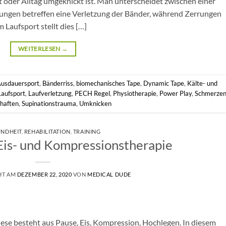
rt oder Alltag umgeknickt ist. Man unterscheidet zwischen einer
ungen betreffen eine Verletzung der Bänder, während Zerrungen
Laufsport stellt dies […]
WEITERLESEN
→
usdauersport
,
Bänderriss
,
biomechanisches Tape
,
Dynamic Tape
,
Kälte- und
Laufsport
,
Laufverletzung
,
PECH Regel
,
Physiotherapie
,
Power Play
,
Schmerze
haften
,
Supinationstrauma
,
Umknicken
NDHEIT
,
REHABILITATION
,
TRAINING
is- und Kompressionstherapie
HT AM
DEZEMBER 22, 2020
VON
MEDICAL DUDE
iese besteht aus Pause, Eis, Kompression, Hochlegen. In diesem