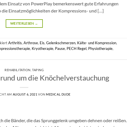
t dem Einsatz von PowerPlay bemerkenswert gute Erfahrungen
 die Einsatzmöglichkeiten der Kompressions- und […]
WEITERLESEN
→
kiert
Arthritis
,
Arthrose
,
Eis
,
Gelenkschmerzen
,
Kälte- und Kompression
,
pressionstherapie
,
Kryotherapie
,
Pause
,
PECH Regel
,
Physiotherapie
,
REHABILITATION
,
TAPING
 rund um die Knöchelverstauchung
ICHT AM
AUGUST 6, 2021
VON
MEDICAL DUDE
ich die Bänder, die das Sprunggelenk umgeben dehnen oder reißen.