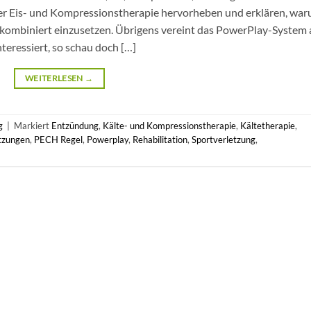
er Eis- und Kompressionstherapie hervorheben und erklären, wa
kombiniert einzusetzen. Übrigens vereint das PowerPlay-System a
teressiert, so schau doch […]
WEITERLESEN
→
g
|
Markiert
Entzündung
,
Kälte- und Kompressionstherapie
,
Kältetherapie
,
tzungen
,
PECH Regel
,
Powerplay
,
Rehabilitation
,
Sportverletzung
,