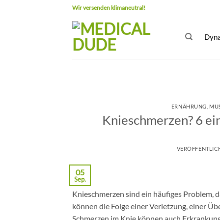
Zum
Wir versenden klimaneutral!
Inhalt
springen
Dyna
ERNÄHRUNG
,
MU
Knieschmerzen? 6 ei
VERÖFFENTLIC
05
Sep.
Knieschmerzen sind ein häufiges Problem, d
können die Folge einer Verletzung, einer Ü
Schmerzen im Knie können auch Erkrankunge