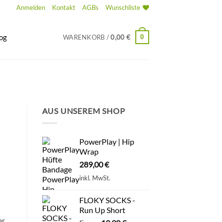
Anmelden
Kontakt
AGBs
Wunschliste
og
0
WARENKORB /
0,00
€
AUS UNSEREM SHOP
PowerPlay | Hip
Wrap
289,00
€
inkl. MwSt.
FLOKY SOCKS -
Run Up Short
er