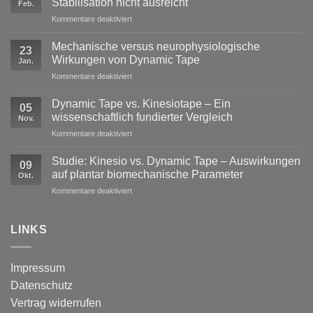
Stabilisation nicht ausreicht
Feb.
für
Kommentare deaktiviert
Exzentrische
Lasten
Mechanische versus neurophysiologische
23
im
Wirkungen von Dynamic Tape
Jan.
Profisport
für
Kommentare deaktiviert
–
Mechanische
warum
versus
reine
Dynamic Tape vs. Kinesiotape – Ein
05
neurophysiologische
Stabilisation
wissenschaftlich fundierter Vergleich
Nov.
Wirkungen
nicht
für
Kommentare deaktiviert
von
ausreicht
Dynamic
Dynamic Tape
Tape
Studie: Kinesio vs. Dynamic Tape – Auswirkungen
09
vs.
auf plantar biomechanische Parameter
Okt.
Kinesiotape
für
Kommentare deaktiviert
–
Studie:
Ein
Kinesio
wissenschaftlich
vs.
LINKS
fundierter
Dynamic
Vergleich
Tape
–
Impressum
Auswirkungen
Datenschutz
auf
plantar
Vertrag widerrufen
biomechanische