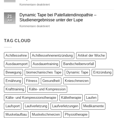
Kinesiotape
für
Kommentare deaktiviert
–
Studie:
Ein
Kinesio
wissenschaftlich
Dynamic Tape bei Patellatendinopathie –
21
vs.
fundierter
Studienergebnisse unter der Lupe
Juli
Dynamic
Vergleich
für
Kommentare deaktiviert
Tape
Dynamic
–
Tape
Auswirkungen
bei
TAG CLOUD
auf
Patellatendinopathie
plantar
–
biomechanische
Studienergebnisse
Parameter
Achillessehne
Achillessehnenentzündung
Artikel der Woche
unter
der
Ausdauersport
Ausdauertraining
Bandscheibenvorfall
Lupe
Bewegung
biomechanisches Tape
Dynamic Tape
Entzündung
Ernährung
Fitness
Gesundheit
Knieschmerzen
Krafttraining
Kälte- und Kompression
Kälte- und Kompressionstherapie
Kältetherapie
Laufen
Laufsport
Laufverletzung
Laufverletzungen
Medikamente
Muskelaufbau
Muskelschmerzen
Physiotherapie