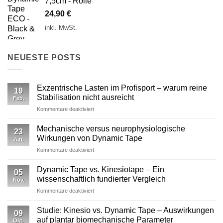
7,5cm - Rolle
24,90
€
inkl. MwSt.
NEUESTE POSTS
Exzentrische Lasten im Profisport – warum reine
19
Stabilisation nicht ausreicht
Feb.
für
Kommentare deaktiviert
Exzentrische
Lasten
Mechanische versus neurophysiologische
23
im
Wirkungen von Dynamic Tape
Jan.
Profisport
für
Kommentare deaktiviert
–
Mechanische
warum
versus
reine
Dynamic Tape vs. Kinesiotape – Ein
05
neurophysiologische
Stabilisation
wissenschaftlich fundierter Vergleich
Nov.
Wirkungen
nicht
für
Kommentare deaktiviert
von
ausreicht
Dynamic
Dynamic Tape
Tape
Studie: Kinesio vs. Dynamic Tape – Auswirkungen
09
vs.
auf plantar biomechanische Parameter
Okt.