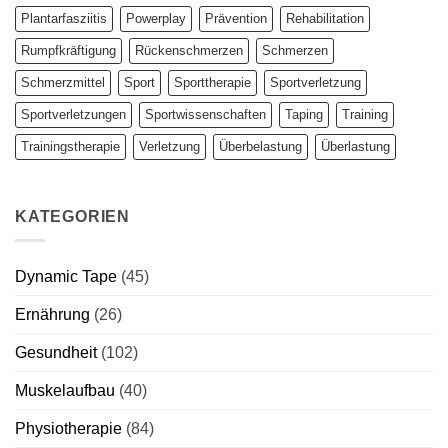
Plantarfasziitis
Powerplay
Prävention
Rehabilitation
Rumpfkräftigung
Rückenschmerzen
Schmerzen
Schmerzmittel
Sport
Sporttherapie
Sportverletzung
Sportverletzungen
Sportwissenschaften
Taping
Training
Trainingstherapie
Verletzung
Überbelastung
Überlastung
KATEGORIEN
Dynamic Tape
(45)
Ernährung
(26)
Gesundheit
(102)
Muskelaufbau
(40)
Physiotherapie
(84)