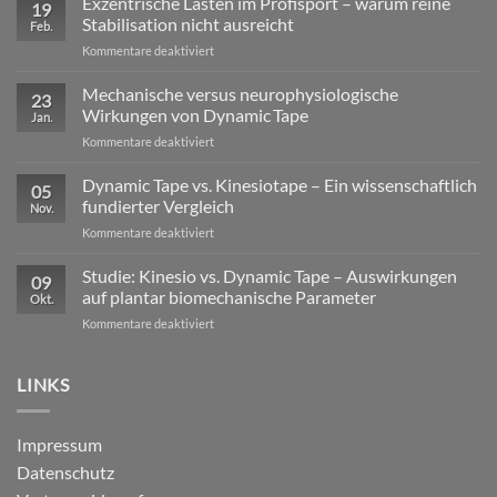
Exzentrische Lasten im Profisport – warum reine
19
Stabilisation nicht ausreicht
Feb.
für
Kommentare deaktiviert
Exzentrische
Lasten
Mechanische versus neurophysiologische
23
im
Wirkungen von Dynamic Tape
Jan.
Profisport
für
Kommentare deaktiviert
–
Mechanische
warum
versus
Dynamic Tape vs. Kinesiotape – Ein wissenschaftlich
reine
05
neurophysiologische
Stabilisation
fundierter Vergleich
Nov.
Wirkungen
nicht
für
Kommentare deaktiviert
von
ausreicht
Dynamic
Dynamic Tape
Tape
Studie: Kinesio vs. Dynamic Tape – Auswirkungen
09
vs.
auf plantar biomechanische Parameter
Okt.
Kinesiotape
für
Kommentare deaktiviert
–
Studie:
Ein
Kinesio
wissenschaftlich
vs.
LINKS
fundierter
Dynamic
Vergleich
Tape
–
Impressum
Auswirkungen
Datenschutz
auf
plantar