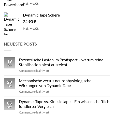
inkl. MwSt.
Dynamic Tape Schere
24,90
€
inkl. MwSt.
NEUESTE POSTS
Exzentrische Lasten im Profisport – warum reine
19
Stabilisation nicht ausreicht
Feb.
für
Kommentare deaktiviert
Exzentrische
Lasten
Mechanische versus neurophysiologische
23
im
Wirkungen von Dynamic Tape
Jan.
Profisport
für
Kommentare deaktiviert
–
Mechanische
warum
versus
Dynamic Tape vs. Kinesiotape – Ein wissenschaftlich
reine
05
neurophysiologische
Stabilisation
fundierter Vergleich
Nov.
Wirkungen
nicht
für
Kommentare deaktiviert
von
ausreicht