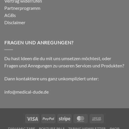
Vertrag widerrufen
biomechanische
Partnerprogramm
Parameter
AGBs
Disclaimer
FRAGEN UND ANREGUNGEN?
Du hast Ideen die du mit uns umsetzen möchtest, oder
Fragen und Anregungen zu unseren Services und Produkten?
Dann kontaktiere uns ganz unkompliziert unter:
info@medical-dude.de
Visa
PayPal
Stripe
MasterCard
Cash
On
DYNAMIC TAPE
POSTURE PALS
TAPING NEWSLETTER
SHOP