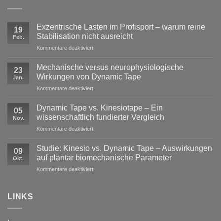
Exzentrische Lasten im Profisport – warum reine
19
Stabilisation nicht ausreicht
Feb.
für
Kommentare deaktiviert
Exzentrische
Lasten
Mechanische versus neurophysiologische
23
im
Wirkungen von Dynamic Tape
Jan.
Profisport
für
Kommentare deaktiviert
–
Mechanische
warum
versus
reine
Dynamic Tape vs. Kinesiotape – Ein
05
neurophysiologische
Stabilisation
wissenschaftlich fundierter Vergleich
Nov.
Wirkungen
nicht
für
Kommentare deaktiviert
von
ausreicht
Dynamic
Dynamic Tape
Tape
Studie: Kinesio vs. Dynamic Tape – Auswirkungen
09
vs.
auf plantar biomechanische Parameter
Okt.
Kinesiotape
für
Kommentare deaktiviert
–
Studie:
Ein
Kinesio
wissenschaftlich
vs.
LINKS
fundierter
Dynamic
Vergleich
Tape
–