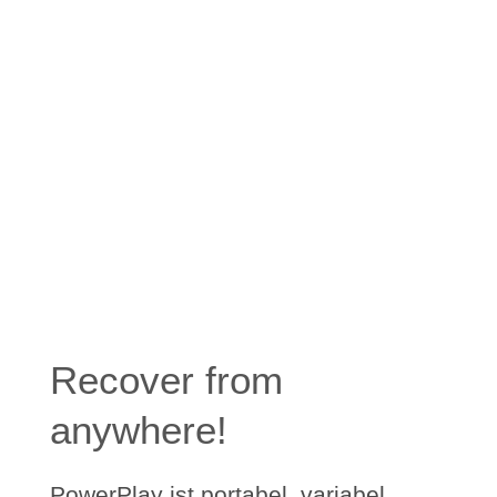
Recover from
anywhere!
PowerPlay ist portabel, variabel