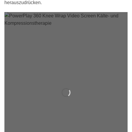
herauszudrücken.
POWERPLAY
360 KNEE
WRAP
Der PowerPlay 360 Knee Wrap ist die Premiumvariante des Standard
Knee Wraps und eignet sich ideal für die postoperative Behandlung von
Knieverletzungen, wie beispielsweise Kreuzbandrupturen. Der PowerPlay
360 Knee Wrap wurde in einer Einheitsgröße konzipiert und passt sowohl
um das linke- als auch das recht Knie.