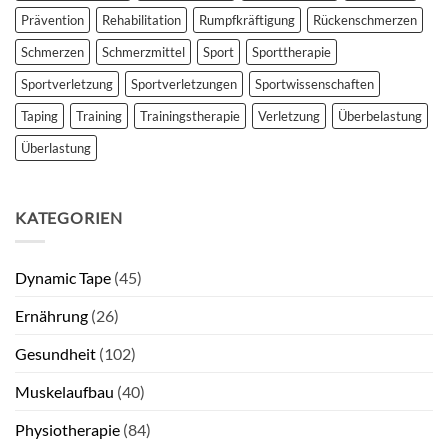
Prävention
Rehabilitation
Rumpfkräftigung
Rückenschmerzen
Schmerzen
Schmerzmittel
Sport
Sporttherapie
Sportverletzung
Sportverletzungen
Sportwissenschaften
Taping
Training
Trainingstherapie
Verletzung
Überbelastung
Überlastung
KATEGORIEN
Dynamic Tape
(45)
Ernährung
(26)
Gesundheit
(102)
Muskelaufbau
(40)
Physiotherapie
(84)