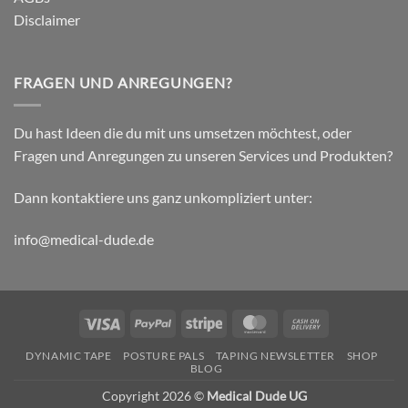
Disclaimer
FRAGEN UND ANREGUNGEN?
Du hast Ideen die du mit uns umsetzen möchtest, oder
Fragen und Anregungen zu unseren Services und Produkten?
Dann kontaktiere uns ganz unkompliziert unter:
info@medical-dude.de
Visa
PayPal
Stripe
MasterCard
Cash
On
DYNAMIC TAPE
POSTURE PALS
TAPING NEWSLETTER
SHOP
Delivery
BLOG
Copyright 2026 ©
Medical Dude UG