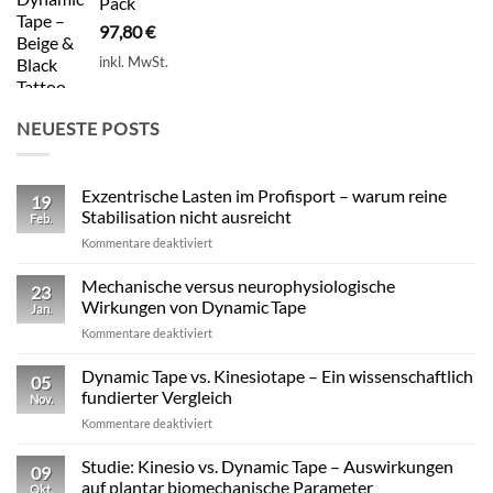
Pack
97,80
€
inkl. MwSt.
NEUESTE POSTS
Exzentrische Lasten im Profisport – warum reine
19
Stabilisation nicht ausreicht
Feb.
für
Kommentare deaktiviert
Exzentrische
Lasten
Mechanische versus neurophysiologische
23
im
Wirkungen von Dynamic Tape
Jan.
Profisport
für
Kommentare deaktiviert
–
Mechanische
warum
versus
Dynamic Tape vs. Kinesiotape – Ein wissenschaftlich
reine
05
neurophysiologische
Stabilisation
fundierter Vergleich
Nov.
Wirkungen
nicht
für
Kommentare deaktiviert
von
ausreicht
Dynamic
Dynamic Tape
Tape
Studie: Kinesio vs. Dynamic Tape – Auswirkungen
09
vs.
auf plantar biomechanische Parameter
Okt.