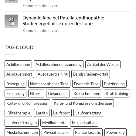
Kinesiotape
für
Kommentare deaktiviert
–
Studie:
Ein
Kinesio
Dynamic Tape bei Patellatendinopathie –
wissenschaftlich
21
vs.
fundierter
Studienergebnisse unter der Lupe
Juli
Dynamic
Vergleich
für
Kommentare deaktiviert
Tape
Dynamic
–
Tape
Auswirkungen
bei
TAG CLOUD
auf
Patellatendinopathie
plantar
–
biomechanische
Studienergebnisse
Parameter
Achillessehne
Achillessehnenentzündung
Artikel der Woche
unter
der
Ausdauersport
Ausdauertraining
Bandscheibenvorfall
Lupe
Bewegung
biomechanisches Tape
Dynamic Tape
Entzündung
Ernährung
Fitness
Gesundheit
Knieschmerzen
Krafttraining
Kälte- und Kompression
Kälte- und Kompressionstherapie
Kältetherapie
Laufen
Laufsport
Laufverletzung
Laufverletzungen
Medikamente
Muskelaufbau
Muskelschmerzen
Physiotherapie
Plantarfasziitis
Powerplay