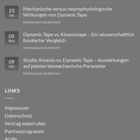
Exzentrische
Lasten
Mechanische versus neurophysiologische
23
im
Wirkungen von Dynamic Tape
Jan.
Profisport
für
Kommentare deaktiviert
–
Mechanische
warum
versus
Dynamic Tape vs. Kinesiotape – Ein wissenschaftlich
reine
05
neurophysiologische
Stabilisation
fundierter Vergleich
Nov.
Wirkungen
nicht
für
Kommentare deaktiviert
von
ausreicht
Dynamic
Dynamic Tape
Tape
Studie: Kinesio vs. Dynamic Tape – Auswirkungen
09
vs.
auf plantar biomechanische Parameter
Okt.
Kinesiotape
für
Kommentare deaktiviert
–
Studie:
Ein
Kinesio
wissenschaftlich
vs.
LINKS
fundierter
Dynamic
Vergleich
Tape
–
Impressum
Auswirkungen
Datenschutz
auf
plantar
Vertrag widerrufen
biomechanische
Partnerprogramm
Parameter
AGBs