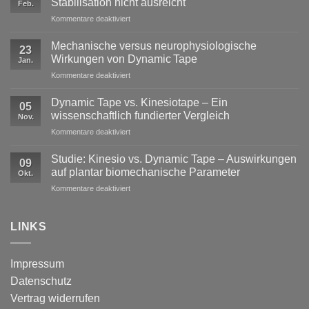
Stabilisation nicht ausreicht
Feb.
für
Kommentare deaktiviert
Exzentrische
Lasten
Mechanische versus neurophysiologische
23
im
Wirkungen von Dynamic Tape
Jan.
Profisport
für
Kommentare deaktiviert
–
Mechanische
warum
versus
reine
Dynamic Tape vs. Kinesiotape – Ein
05
neurophysiologische
Stabilisation
wissenschaftlich fundierter Vergleich
Nov.
Wirkungen
nicht
für
Kommentare deaktiviert
von
ausreicht
Dynamic
Dynamic Tape
Tape
Studie: Kinesio vs. Dynamic Tape – Auswirkungen
09
vs.
auf plantar biomechanische Parameter
Okt.
Kinesiotape
für
Kommentare deaktiviert
–
Studie:
Ein
Kinesio
wissenschaftlich
vs.
LINKS
fundierter
Dynamic
Vergleich
Tape
–
Impressum
Auswirkungen
Datenschutz
auf
plantar
Vertrag widerrufen
biomechanische