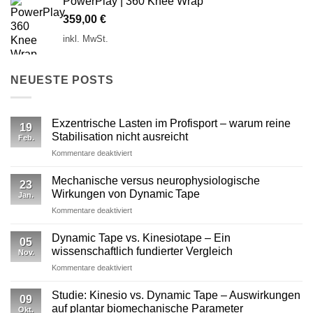
PowerPlay | 360 Knee Wrap
359,00
€
inkl. MwSt.
NEUESTE POSTS
Exzentrische Lasten im Profisport – warum reine
19
Stabilisation nicht ausreicht
Feb.
für
Kommentare deaktiviert
Exzentrische
Lasten
Mechanische versus neurophysiologische
23
im
Wirkungen von Dynamic Tape
Jan.
Profisport
für
Kommentare deaktiviert
–
Mechanische
warum
versus
reine
Dynamic Tape vs. Kinesiotape – Ein
05
neurophysiologische
Stabilisation
wissenschaftlich fundierter Vergleich
Nov.
Wirkungen
nicht
für
Kommentare deaktiviert
von
ausreicht
Dynamic
Dynamic Tape
Tape
Studie: Kinesio vs. Dynamic Tape – Auswirkungen
09
vs.
auf plantar biomechanische Parameter
Okt.