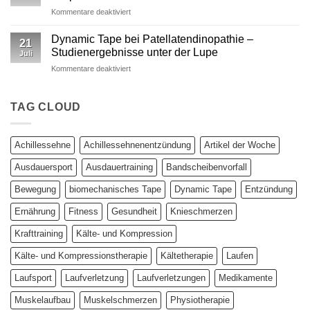
Kinesiotape
für
Kommentare deaktiviert
–
Studie:
Ein
Kinesio
wissenschaftlich
Dynamic Tape bei Patellatendinopathie –
21
vs.
fundierter
Studienergebnisse unter der Lupe
Juli
Dynamic
Vergleich
für
Kommentare deaktiviert
Tape
Dynamic
–
Tape
Auswirkungen
bei
TAG CLOUD
auf
Patellatendinopathie
plantar
–
biomechanische
Studienergebnisse
Parameter
Achillessehne
Achillessehnenentzündung
Artikel der Woche
unter
der
Ausdauersport
Ausdauertraining
Bandscheibenvorfall
Lupe
Bewegung
biomechanisches Tape
Dynamic Tape
Entzündung
Ernährung
Fitness
Gesundheit
Knieschmerzen
Krafttraining
Kälte- und Kompression
Kälte- und Kompressionstherapie
Kältetherapie
Laufen
Laufsport
Laufverletzung
Laufverletzungen
Medikamente
Muskelaufbau
Muskelschmerzen
Physiotherapie