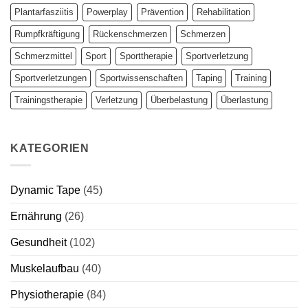
Plantarfasziitis
Powerplay
Prävention
Rehabilitation
Rumpfkräftigung
Rückenschmerzen
Schmerzen
Schmerzmittel
Sport
Sporttherapie
Sportverletzung
Sportverletzungen
Sportwissenschaften
Taping
Training
Trainingstherapie
Verletzung
Überbelastung
Überlastung
KATEGORIEN
Dynamic Tape
(45)
Ernährung
(26)
Gesundheit
(102)
Muskelaufbau
(40)
Physiotherapie
(84)