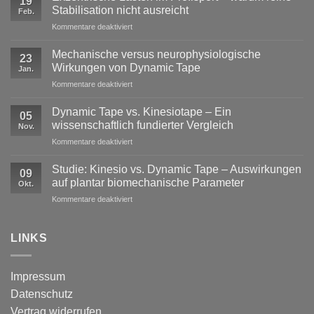
19
Stabilisation nicht ausreicht
Feb.
für
Kommentare deaktiviert
Exzentrische
Lasten
Mechanische versus neurophysiologische
23
im
Wirkungen von Dynamic Tape
Jan.
Profisport
für
Kommentare deaktiviert
–
Mechanische
warum
versus
reine
Dynamic Tape vs. Kinesiotape – Ein
05
neurophysiologische
Stabilisation
wissenschaftlich fundierter Vergleich
Nov.
Wirkungen
nicht
für
Kommentare deaktiviert
von
ausreicht
Dynamic
Dynamic Tape
Tape
Studie: Kinesio vs. Dynamic Tape – Auswirkungen
09
vs.
auf plantar biomechanische Parameter
Okt.
Kinesiotape
für
Kommentare deaktiviert
–
Studie:
Ein
Kinesio
wissenschaftlich
vs.
LINKS
fundierter
Dynamic
Vergleich
Tape
–
Impressum
Auswirkungen
Datenschutz
auf
plantar
Vertrag widerrufen