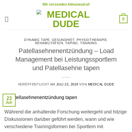
Zum
Wir versenden klimaneutral!
Inhalt
springen
0
DYNAMIC TAPE
,
GESUNDHEIT
,
PHYSIOTHERAPIE
,
REHABILITATION
,
TAPING
,
TRAINING
Patellasehnenentzündung – Load
Management bei Leistungssportlern
und Patellasehne tapen
VERÖFFENTLICHT AM
JULI 23, 2024
VON
MEDICAL DUDE
23
Juli
Während die anhaltende Forschung weitergeht und hitzige
Diskussionen darüber geführt werden, wann und wie
verschiedene Trainingsformen bei Sportlern mit