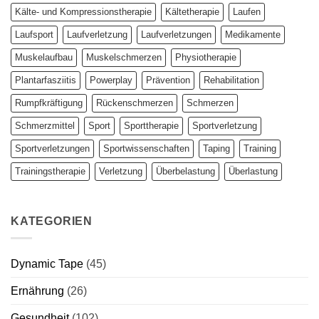
Kälte- und Kompressionstherapie
Kältetherapie
Laufen
Laufsport
Laufverletzung
Laufverletzungen
Medikamente
Muskelaufbau
Muskelschmerzen
Physiotherapie
Plantarfasziitis
Powerplay
Prävention
Rehabilitation
Rumpfkräftigung
Rückenschmerzen
Schmerzen
Schmerzmittel
Sport
Sporttherapie
Sportverletzung
Sportverletzungen
Sportwissenschaften
Taping
Training
Trainingstherapie
Verletzung
Überbelastung
Überlastung
KATEGORIEN
Dynamic Tape
(45)
Ernährung
(26)
Gesundheit
(102)