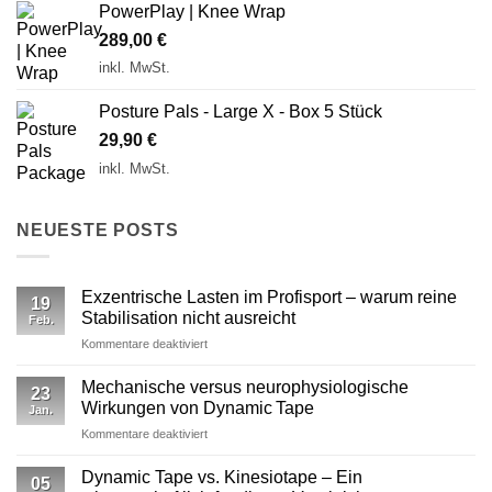
PowerPlay | Knee Wrap
289,00
€
inkl. MwSt.
Posture Pals - Large X - Box 5 Stück
29,90
€
inkl. MwSt.
NEUESTE POSTS
Exzentrische Lasten im Profisport – warum reine
19
Stabilisation nicht ausreicht
Feb.
für
Kommentare deaktiviert
Exzentrische
Lasten
Mechanische versus neurophysiologische
23
im
Wirkungen von Dynamic Tape
Jan.
Profisport
für
Kommentare deaktiviert
–
Mechanische
warum
versus
reine
Dynamic Tape vs. Kinesiotape – Ein
05
neurophysiologische