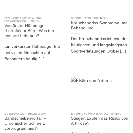
GESUNDHEIT MUSKELAUFBAU
GESUNDHEIT REHABILITATION
PHYSIOTHERAPIE TRAINING
Kreuzbandriss Symptome und
Verkürzter Hüftbeuger –
Behandlung
Risikofaktor Büro! Was tun
und wie beheben?
Der Kreuzbandriss ist eine der
häufigsten und langwierigsten
Ein verkürzter Hüftbeuger tritt
Sportverletzungen, wobei [...]
bei vielen Menschen auf.
Besonders häufig [...]
MUSKELAUFBAU REHABILITATION
ERNÄHRUNG MUSKELAUFBAU TRAINING
Bandscheibenvorfall –
Steigert Laufen das Risiko von
Chronischer Schmerz
Arthrose?
vorprogrammiert?