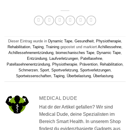
Dieser Eintrag wurde in
Dynamic Tape
,
Gesundheit
,
Physiotherapie
,
Rehabilitation
,
Taping
,
Training
gepostet und markiert
Achillessehne
,
Achillessehnenentzündung
,
biomechanisches Tape
,
Dynamic Tape
,
Entzündung
,
Laufverletzungen
,
Patellasehne
,
Patellasehnenentzündung
,
Physiotherapie
,
Prävention
,
Rehabilitation
,
Schmerzen
,
Sport
,
Sportverletzung
,
Sportverletzungen
,
Sportwissenschaften
,
Taping
,
Überbelastung
,
Überlastung
.
MEDICAL DUDE
Hat dir der Artikel gefallen? Wir sind
Medical Dude, deine Spezialisten im
Bereich Smart Health. In unserem Shop
findest du evidenzbasierte Gadgets aus