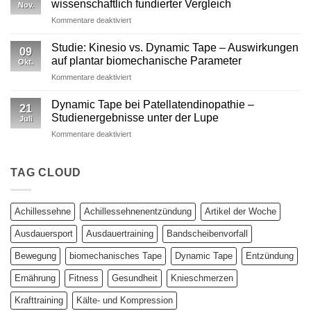
Stabilisation
wissenschaftlich fundierter Vergleich
Nov.
Wirkungen
nicht
für
Kommentare deaktiviert
von
ausreicht
Dynamic
Dynamic Tape
Tape
Studie: Kinesio vs. Dynamic Tape – Auswirkungen
09
vs.
auf plantar biomechanische Parameter
Okt.
Kinesiotape
für
Kommentare deaktiviert
–
Studie:
Ein
Kinesio
wissenschaftlich
Dynamic Tape bei Patellatendinopathie –
21
vs.
fundierter
Studienergebnisse unter der Lupe
Juli
Dynamic
Vergleich
für
Kommentare deaktiviert
Tape
Dynamic
–
Tape
Auswirkungen
bei
TAG CLOUD
auf
Patellatendinopathie
plantar
–
biomechanische
Studienergebnisse
Parameter
Achillessehne
Achillessehnenentzündung
Artikel der Woche
unter
der
Ausdauersport
Ausdauertraining
Bandscheibenvorfall
Lupe
Bewegung
biomechanisches Tape
Dynamic Tape
Entzündung
Ernährung
Fitness
Gesundheit
Knieschmerzen
Krafttraining
Kälte- und Kompression