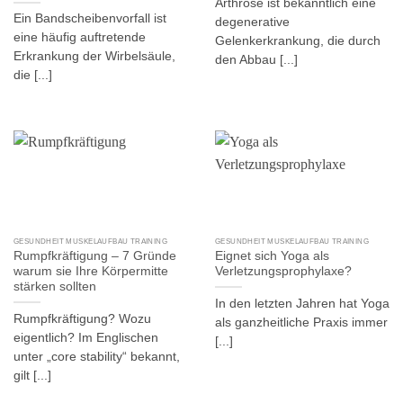
Arthrose ist bekanntlich eine
Ein Bandscheibenvorfall ist
degenerative
eine häufig auftretende
Gelenkerkrankung, die durch
Erkrankung der Wirbelsäule,
den Abbau [...]
die [...]
GESUNDHEIT MUSKELAUFBAU TRAINING
GESUNDHEIT MUSKELAUFBAU TRAINING
Rumpfkräftigung – 7 Gründe
Eignet sich Yoga als
warum sie Ihre Körpermitte
Verletzungsprophylaxe?
stärken sollten
In den letzten Jahren hat Yoga
Rumpfkräftigung? Wozu
als ganzheitliche Praxis immer
eigentlich? Im Englischen
[...]
unter „core stability“ bekannt,
gilt [...]