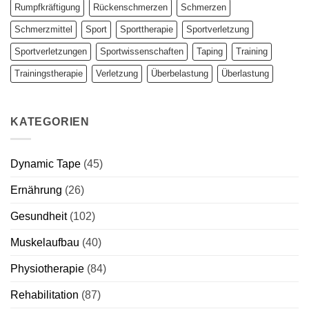
Rumpfkräftigung
Rückenschmerzen
Schmerzen
Schmerzmittel
Sport
Sporttherapie
Sportverletzung
Sportverletzungen
Sportwissenschaften
Taping
Training
Trainingstherapie
Verletzung
Überbelastung
Überlastung
KATEGORIEN
Dynamic Tape
(45)
Ernährung
(26)
Gesundheit
(102)
Muskelaufbau
(40)
Physiotherapie
(84)
Rehabilitation
(87)