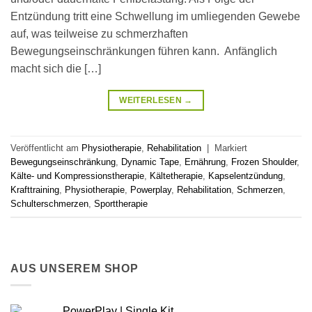
Entzündung tritt eine Schwellung im umliegenden Gewebe
auf, was teilweise zu schmerzhaften
Bewegungseinschränkungen führen kann. Anfänglich
macht sich die […]
WEITERLESEN
→
Veröffentlicht am
Physiotherapie
,
Rehabilitation
|
Markiert
Bewegungseinschränkung
,
Dynamic Tape
,
Ernährung
,
Frozen Shoulder
,
Kälte- und Kompressionstherapie
,
Kältetherapie
,
Kapselentzündung
,
Krafttraining
,
Physiotherapie
,
Powerplay
,
Rehabilitation
,
Schmerzen
,
Schulterschmerzen
,
Sporttherapie
AUS UNSEREM SHOP
PowerPlay | Single Kit