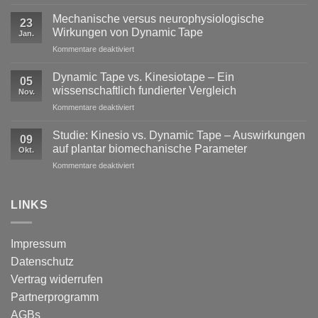
Exzentrische
Lasten
Mechanische versus neurophysiologische
23
im
Wirkungen von Dynamic Tape
Jan.
Profisport
für
Kommentare deaktiviert
–
Mechanische
warum
versus
reine
Dynamic Tape vs. Kinesiotape – Ein
05
neurophysiologische
Stabilisation
wissenschaftlich fundierter Vergleich
Nov.
Wirkungen
nicht
für
Kommentare deaktiviert
von
ausreicht
Dynamic
Dynamic Tape
Tape
Studie: Kinesio vs. Dynamic Tape – Auswirkungen
09
vs.
auf plantar biomechanische Parameter
Okt.
Kinesiotape
für
Kommentare deaktiviert
–
Studie:
Ein
Kinesio
wissenschaftlich
vs.
LINKS
fundierter
Dynamic
Vergleich
Tape
–
Impressum
Auswirkungen
Datenschutz
auf
plantar
Vertrag widerrufen
biomechanische
Partnerprogramm
Parameter
AGBs