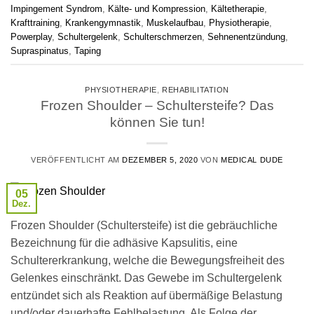
Impingement Syndrom
,
Kälte- und Kompression
,
Kältetherapie
,
Krafttraining
,
Krankengymnastik
,
Muskelaufbau
,
Physiotherapie
,
Powerplay
,
Schultergelenk
,
Schulterschmerzen
,
Sehnenentzündung
,
Supraspinatus
,
Taping
PHYSIOTHERAPIE
,
REHABILITATION
Frozen Shoulder – Schultersteife? Das
können Sie tun!
VERÖFFENTLICHT AM
DEZEMBER 5, 2020
VON
MEDICAL DUDE
05
Dez.
Frozen Shoulder (Schultersteife) ist die gebräuchliche
Bezeichnung für die adhäsive Kapsulitis, eine
Schultererkrankung, welche die Bewegungsfreiheit des
Gelenkes einschränkt. Das Gewebe im Schultergelenk
entzündet sich als Reaktion auf übermäßige Belastung
und/oder dauerhafte Fehlbelastung. Als Folge der