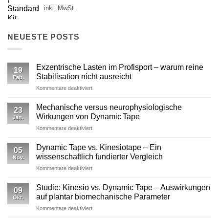
inkl. MwSt.
NEUESTE POSTS
Exzentrische Lasten im Profisport – warum reine
19
Stabilisation nicht ausreicht
Feb.
für
Kommentare deaktiviert
Exzentrische
Lasten
Mechanische versus neurophysiologische
23
im
Wirkungen von Dynamic Tape
Jan.
Profisport
für
Kommentare deaktiviert
–
Mechanische
warum
versus
reine
Dynamic Tape vs. Kinesiotape – Ein
05
neurophysiologische
Stabilisation
wissenschaftlich fundierter Vergleich
Nov.
Wirkungen
nicht
für
Kommentare deaktiviert
von
ausreicht
Dynamic
Dynamic Tape
Tape
Studie: Kinesio vs. Dynamic Tape – Auswirkungen
09
vs.
auf plantar biomechanische Parameter
Okt.
Kinesiotape
für
Kommentare deaktiviert
–
Studie:
Ein