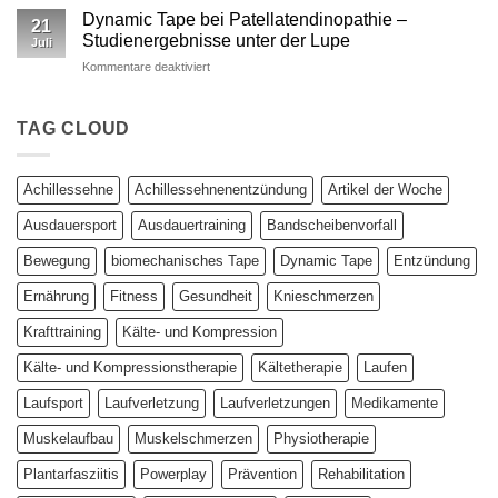
Kinesio
wissenschaftlich
Dynamic Tape bei Patellatendinopathie –
21
vs.
fundierter
Studienergebnisse unter der Lupe
Juli
Dynamic
Vergleich
für
Kommentare deaktiviert
Tape
Dynamic
–
Tape
Auswirkungen
bei
TAG CLOUD
auf
Patellatendinopathie
plantar
–
biomechanische
Studienergebnisse
Parameter
Achillessehne
Achillessehnenentzündung
Artikel der Woche
unter
der
Ausdauersport
Ausdauertraining
Bandscheibenvorfall
Lupe
Bewegung
biomechanisches Tape
Dynamic Tape
Entzündung
Ernährung
Fitness
Gesundheit
Knieschmerzen
Krafttraining
Kälte- und Kompression
Kälte- und Kompressionstherapie
Kältetherapie
Laufen
Laufsport
Laufverletzung
Laufverletzungen
Medikamente
Muskelaufbau
Muskelschmerzen
Physiotherapie
Plantarfasziitis
Powerplay
Prävention
Rehabilitation