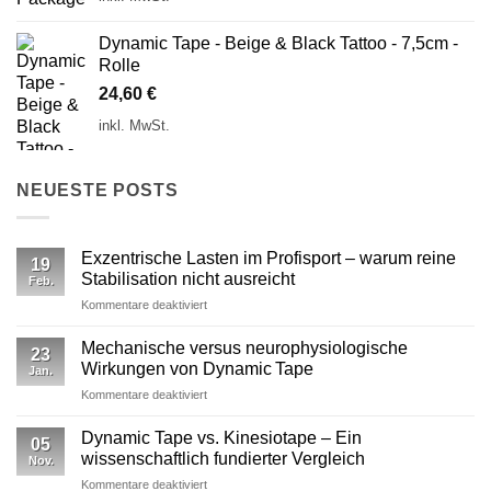
Dynamic Tape - Beige & Black Tattoo - 7,5cm -
Rolle
24,60
€
inkl. MwSt.
NEUESTE POSTS
Exzentrische Lasten im Profisport – warum reine
19
Stabilisation nicht ausreicht
Feb.
für
Kommentare deaktiviert
Exzentrische
Lasten
Mechanische versus neurophysiologische
23
im
Wirkungen von Dynamic Tape
Jan.
Profisport
für
Kommentare deaktiviert
–
Mechanische
warum
versus
reine
Dynamic Tape vs. Kinesiotape – Ein
05
neurophysiologische
Stabilisation
wissenschaftlich fundierter Vergleich
Nov.
Wirkungen
nicht
für
Kommentare deaktiviert
von
ausreicht