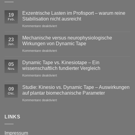
Exzentrische Lasten im Profisport – warum reine
19
Stabilisation nicht ausreicht
Feb.
für
Kommentare deaktiviert
Exzentrische
Lasten
Mechanische versus neurophysiologische
23
im
Wirkungen von Dynamic Tape
Jan.
Profisport
für
Kommentare deaktiviert
–
Mechanische
warum
versus
reine
Dynamic Tape vs. Kinesiotape – Ein
05
neurophysiologische
Stabilisation
wissenschaftlich fundierter Vergleich
Nov.
Wirkungen
nicht
für
Kommentare deaktiviert
von
ausreicht
Dynamic
Dynamic Tape
Tape
Studie: Kinesio vs. Dynamic Tape – Auswirkungen
09
vs.
auf plantar biomechanische Parameter
Okt.
Kinesiotape
für
Kommentare deaktiviert
–
Studie:
Ein
Kinesio
wissenschaftlich
vs.
LINKS
fundierter
Dynamic
Vergleich
Tape
–
Impressum