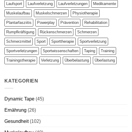
Laufsport
Laufverletzung
Laufverletzungen
Medikamente
Muskelaufbau
Muskelschmerzen
Physiotherapie
Plantarfasziitis
Powerplay
Prävention
Rehabilitation
Rumpfkräftigung
Rückenschmerzen
Schmerzen
Schmerzmittel
Sport
Sporttherapie
Sportverletzung
Sportverletzungen
Sportwissenschaften
Taping
Training
Trainingstherapie
Verletzung
Überbelastung
Überlastung
KATEGORIEN
Dynamic Tape
(45)
Ernährung
(26)
Gesundheit
(102)