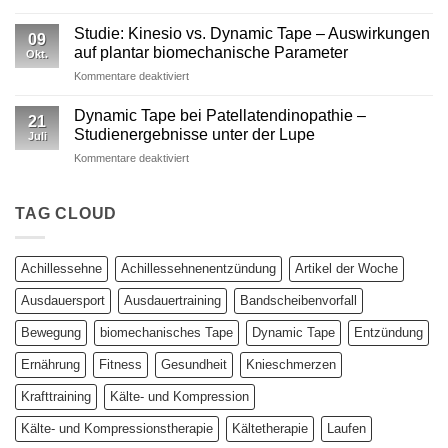
Dynamic
Dynamic Tape
Tape
Studie: Kinesio vs. Dynamic Tape – Auswirkungen
09
vs.
auf plantar biomechanische Parameter
Okt.
Kinesiotape
für
Kommentare deaktiviert
–
Studie:
Ein
Kinesio
wissenschaftlich
Dynamic Tape bei Patellatendinopathie –
21
vs.
fundierter
Studienergebnisse unter der Lupe
Juli
Dynamic
Vergleich
für
Kommentare deaktiviert
Tape
Dynamic
–
Tape
Auswirkungen
bei
TAG CLOUD
auf
Patellatendinopathie
plantar
–
biomechanische
Studienergebnisse
Parameter
Achillessehne
Achillessehnenentzündung
Artikel der Woche
unter
der
Ausdauersport
Ausdauertraining
Bandscheibenvorfall
Lupe
Bewegung
biomechanisches Tape
Dynamic Tape
Entzündung
Ernährung
Fitness
Gesundheit
Knieschmerzen
Krafttraining
Kälte- und Kompression
Kälte- und Kompressionstherapie
Kältetherapie
Laufen