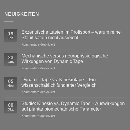
NEUIGKEITEN
Exzentrische Lasten im Profisport – warum reine
19
Stabilisation nicht ausreicht
Feb.
für
Kommentare deaktiviert
Exzentrische
Lasten
Mechanische versus neurophysiologische
23
im
Wirkungen von Dynamic Tape
Jan.
Profisport
für
Kommentare deaktiviert
–
Mechanische
warum
versus
reine
Dynamic Tape vs. Kinesiotape – Ein
05
neurophysiologische
Stabilisation
wissenschaftlich fundierter Vergleich
Nov.
Wirkungen
nicht
für
Kommentare deaktiviert
von
ausreicht
Dynamic
Dynamic Tape
Tape
Studie: Kinesio vs. Dynamic Tape – Auswirkungen
09
vs.
auf plantar biomechanische Parameter
Okt.
Kinesiotape
für
Kommentare deaktiviert
–
Studie:
Ein
Kinesio
wissenschaftlich