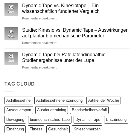
versus
reine
Dynamic Tape vs. Kinesiotape – Ein
05
neurophysiologische
Stabilisation
wissenschaftlich fundierter Vergleich
Nov.
Wirkungen
nicht
für
Kommentare deaktiviert
von
ausreicht
Dynamic
Dynamic Tape
Tape
Studie: Kinesio vs. Dynamic Tape – Auswirkungen
09
vs.
auf plantar biomechanische Parameter
Okt.
Kinesiotape
für
Kommentare deaktiviert
–
Studie:
Ein
Kinesio
wissenschaftlich
Dynamic Tape bei Patellatendinopathie –
21
vs.
fundierter
Studienergebnisse unter der Lupe
Juli
Dynamic
Vergleich
für
Kommentare deaktiviert
Tape
Dynamic
–
Tape
Auswirkungen
bei
TAG CLOUD
auf
Patellatendinopathie
plantar
–
biomechanische
Studienergebnisse
Parameter
Achillessehne
Achillessehnenentzündung
Artikel der Woche
unter
der
Ausdauersport
Ausdauertraining
Bandscheibenvorfall
Lupe
Bewegung
biomechanisches Tape
Dynamic Tape
Entzündung
Ernährung
Fitness
Gesundheit
Knieschmerzen