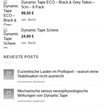
Dynamic Tape ECO – Black & Grey Tattoo –
5cm – 6 Pack
99,50
€
inkl. MwSt.
Dynamic Tape Schere
24,90
€
inkl. MwSt.
NEUESTE POSTS
Exzentrische Lasten im Profisport – warum reine
19
Stabilisation nicht ausreicht
Feb.
für
Kommentare deaktiviert
Exzentrische
Lasten
Mechanische versus neurophysiologische
23
im
Wirkungen von Dynamic Tape
Jan.
Profisport
für
Kommentare deaktiviert
–
Mechanische
warum