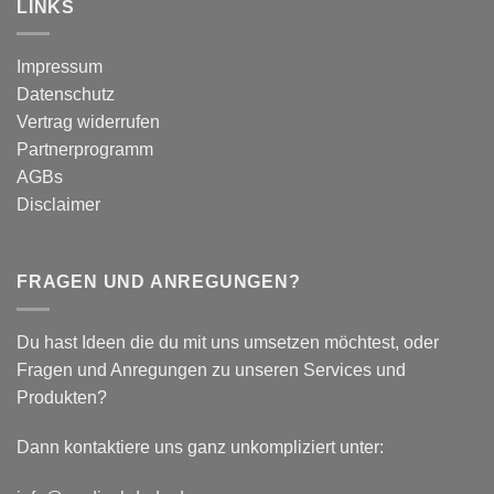
vs.
LINKS
fundierter
Dynamic
Vergleich
Tape
–
Impressum
Auswirkungen
Datenschutz
auf
plantar
Vertrag widerrufen
biomechanische
Partnerprogramm
Parameter
AGBs
Disclaimer
FRAGEN UND ANREGUNGEN?
Du hast Ideen die du mit uns umsetzen möchtest, oder
Fragen und Anregungen zu unseren Services und
Produkten?
Dann kontaktiere uns ganz unkompliziert unter: