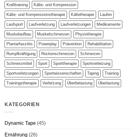
Krafttraining
Kälte- und Kompression
Kälte- und Kompressionstherapie
Kältetherapie
Laufen
Laufsport
Laufverletzung
Laufverletzungen
Medikamente
Muskelaufbau
Muskelschmerzen
Physiotherapie
Plantarfasziitis
Powerplay
Prävention
Rehabilitation
Rumpfkräftigung
Rückenschmerzen
Schmerzen
Schmerzmittel
Sport
Sporttherapie
Sportverletzung
Sportverletzungen
Sportwissenschaften
Taping
Training
Trainingstherapie
Verletzung
Überbelastung
Überlastung
KATEGORIEN
Dynamic Tape
(45)
Ernährung
(26)