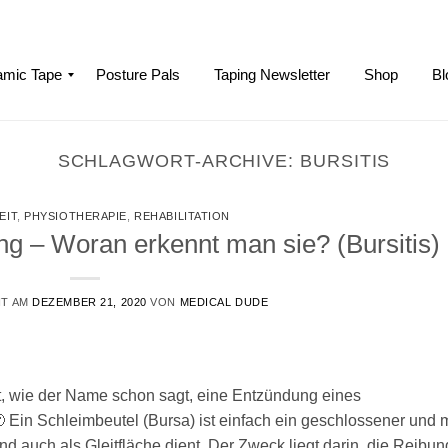
mic Tape
Posture Pals
Taping Newsletter
Shop
Bl
SCHLAGWORT-ARCHIVE:
BURSITIS
EIT
,
PHYSIOTHERAPIE
,
REHABILITATION
g – Woran erkennt man sie? (Bursitis)
HT AM
DEZEMBER 21, 2020
VON
MEDICAL DUDE
st, wie der Name schon sagt, eine Entzündung eines
 Ein Schleimbeutel (Bursa) ist einfach ein geschlossener und m
und auch als Gleitfläche dient. Der Zweck liegt darin, die Reibun