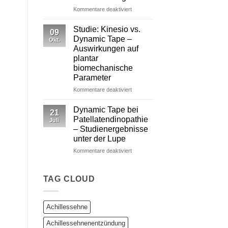
für
Kommentare deaktiviert
Dynamic
Tape
Studie: Kinesio vs.
09
vs.
Dynamic Tape –
Okt.
Kinesiotape
Auswirkungen auf
–
plantar
Ein
biomechanische
wissenschaftlich
Parameter
fundierter
Vergleich
für
Kommentare deaktiviert
Studie:
Kinesio
Dynamic Tape bei
21
vs.
Patellatendinopathie
Juli
Dynamic
– Studienergebnisse
Tape
unter der Lupe
–
Auswirkungen
für
Kommentare deaktiviert
auf
Dynamic
plantar
Tape
biomechanische
bei
TAG CLOUD
Parameter
Patellatendinopathie
–
Studienergebnisse
Achillessehne
unter
der
Achillessehnenentzündung
Lupe