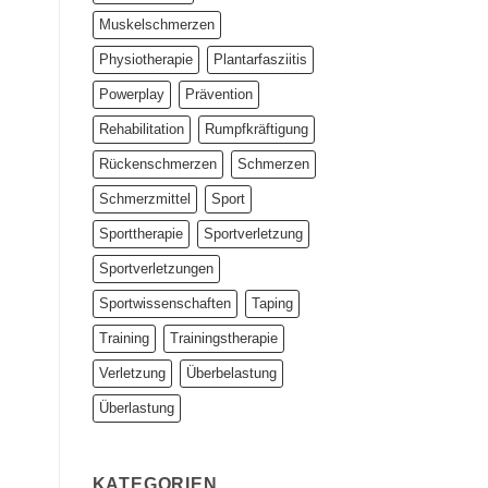
Muskelschmerzen
Physiotherapie
Plantarfasziitis
Powerplay
Prävention
Rehabilitation
Rumpfkräftigung
Rückenschmerzen
Schmerzen
Schmerzmittel
Sport
Sporttherapie
Sportverletzung
Sportverletzungen
Sportwissenschaften
Taping
Training
Trainingstherapie
Verletzung
Überbelastung
Überlastung
KATEGORIEN