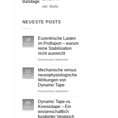
inkl. MwSt.
NEUESTE POSTS
Exzentrische Lasten
19
im Profisport – warum
Feb.
reine Stabilisation
nicht ausreicht
für
Kommentare deaktiviert
Exzentrische
Lasten
Mechanische versus
23
im
neurophysiologische
Jan.
Profisport
Wirkungen von
–
Dynamic Tape
warum
reine
für
Kommentare deaktiviert
Stabilisation
Mechanische
nicht
versus
Dynamic Tape vs.
05
ausreicht
neurophysiologische
Kinesiotape – Ein
Nov.
Wirkungen
wissenschaftlich
von
fundierter Vergleich
Dynamic Tape