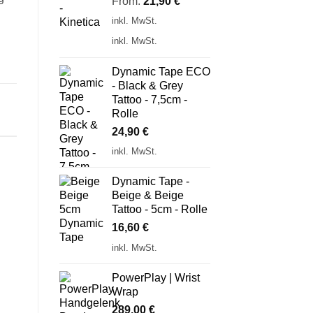
From:
21,90
€
inkl. MwSt.
inkl. MwSt.
Dynamic Tape ECO
- Black & Grey
Tattoo - 7,5cm -
Rolle
24,90
€
inkl. MwSt.
Dynamic Tape -
Beige & Beige
Tattoo - 5cm - Rolle
16,60
€
inkl. MwSt.
PowerPlay | Wrist
Wrap
289,00
€