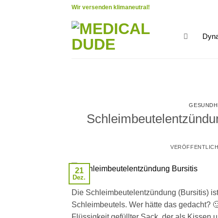
Zum
Wir versenden klimaneutral!
Inhalt
springen
Dyna
GESUNDH
Schleimbeutelentzündun
VERÖFFENTLIC
21
Dez.
Die Schleimbeutelentzündung (Bursitis) i
Schleimbeutels. Wer hätte das gedacht? 🙂
Flüssigkeit gefüllter Sack, der als Kissen 