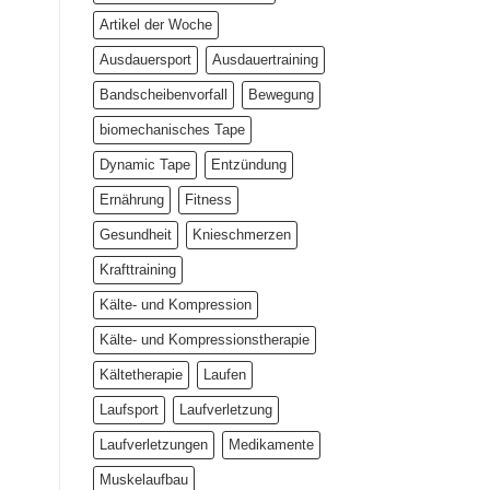
Artikel der Woche
Ausdauersport
Ausdauertraining
Bandscheibenvorfall
Bewegung
biomechanisches Tape
Dynamic Tape
Entzündung
Ernährung
Fitness
Gesundheit
Knieschmerzen
Krafttraining
Kälte- und Kompression
Kälte- und Kompressionstherapie
Kältetherapie
Laufen
Laufsport
Laufverletzung
Laufverletzungen
Medikamente
Muskelaufbau