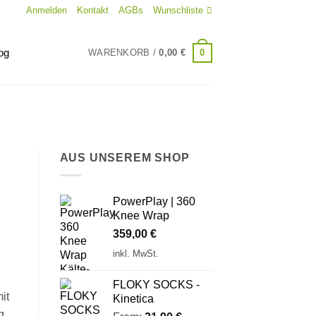
Anmelden
Kontakt
AGBs
Wunschliste
og
0
WARENKORB /
0,00
€
AUS UNSEREM SHOP
PowerPlay | 360
Knee Wrap
359,00
€
inkl. MwSt.
FLOKY SOCKS -
it
Kinetica
g