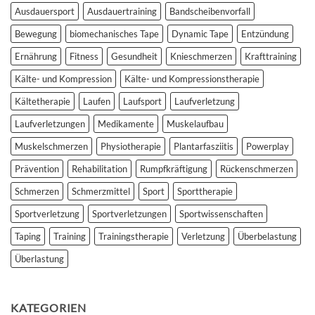
der
Ausdauersport
Ausdauertraining
Bandscheibenvorfall
Lupe
Bewegung
biomechanisches Tape
Dynamic Tape
Entzündung
Ernährung
Fitness
Gesundheit
Knieschmerzen
Krafttraining
Kälte- und Kompression
Kälte- und Kompressionstherapie
Kältetherapie
Laufen
Laufsport
Laufverletzung
Laufverletzungen
Medikamente
Muskelaufbau
Muskelschmerzen
Physiotherapie
Plantarfasziitis
Powerplay
Prävention
Rehabilitation
Rumpfkräftigung
Rückenschmerzen
Schmerzen
Schmerzmittel
Sport
Sporttherapie
Sportverletzung
Sportverletzungen
Sportwissenschaften
Taping
Training
Trainingstherapie
Verletzung
Überbelastung
Überlastung
KATEGORIEN