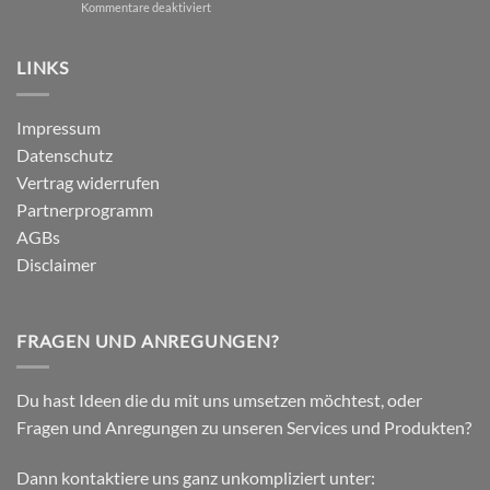
für
Kommentare deaktiviert
–
Studie:
Ein
Kinesio
wissenschaftlich
vs.
LINKS
fundierter
Dynamic
Vergleich
Tape
–
Impressum
Auswirkungen
Datenschutz
auf
plantar
Vertrag widerrufen
biomechanische
Partnerprogramm
Parameter
AGBs
Disclaimer
FRAGEN UND ANREGUNGEN?
Du hast Ideen die du mit uns umsetzen möchtest, oder
Fragen und Anregungen zu unseren Services und Produkten?
Dann kontaktiere uns ganz unkompliziert unter: