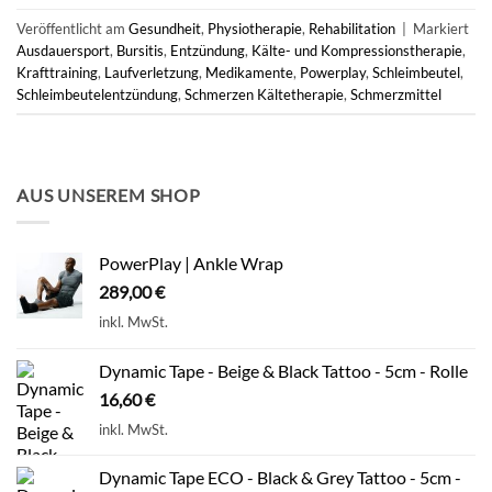
Veröffentlicht am
Gesundheit
,
Physiotherapie
,
Rehabilitation
|
Markiert
Ausdauersport
,
Bursitis
,
Entzündung
,
Kälte- und Kompressionstherapie
,
Krafttraining
,
Laufverletzung
,
Medikamente
,
Powerplay
,
Schleimbeutel
,
Schleimbeutelentzündung
,
Schmerzen Kältetherapie
,
Schmerzmittel
AUS UNSEREM SHOP
PowerPlay | Ankle Wrap
289,00
€
inkl. MwSt.
Dynamic Tape - Beige & Black Tattoo - 5cm - Rolle
16,60
€
inkl. MwSt.
Dynamic Tape ECO - Black & Grey Tattoo - 5cm -