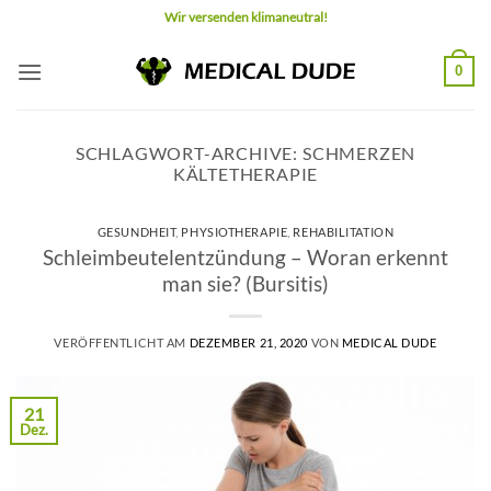
Zum
Wir versenden klimaneutral!
Inhalt
springen
0
SCHLAGWORT-ARCHIVE:
SCHMERZEN
KÄLTETHERAPIE
GESUNDHEIT
,
PHYSIOTHERAPIE
,
REHABILITATION
Schleimbeutelentzündung – Woran erkennt
man sie? (Bursitis)
VERÖFFENTLICHT AM
DEZEMBER 21, 2020
VON
MEDICAL DUDE
21
Dez.