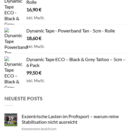
Rolle
16,90
€
inkl. MwSt.
Dynamic Tape - Powerband Tan - 5cm - Rolle
18,60
€
inkl. MwSt.
Dynamic Tape ECO – Black & Grey Tattoo – 5cm –
6 Pack
99,50
€
inkl. MwSt.
NEUESTE POSTS
Exzentrische Lasten im Profisport – warum reine
19
Stabilisation nicht ausreicht
Feb.
für
Kommentare deaktiviert