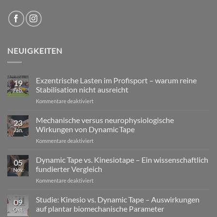
NEUIGKEITEN
Exzentrische Lasten im Profisport – warum reine
19
Stabilisation nicht ausreicht
Feb.
für
Kommentare deaktiviert
Exzentrische
Lasten
Mechanische versus neurophysiologische
23
im
Wirkungen von Dynamic Tape
Jan.
Profisport
für
Kommentare deaktiviert
–
Mechanische
warum
versus
Dynamic Tape vs. Kinesiotape – Ein wissenschaftlich
reine
05
neurophysiologische
Stabilisation
fundierter Vergleich
Nov.
Wirkungen
nicht
für
Kommentare deaktiviert
von
ausreicht
Dynamic
Dynamic Tape
Tape
Studie: Kinesio vs. Dynamic Tape – Auswirkungen
09
vs.
auf plantar biomechanische Parameter
Okt.
Kinesiotape