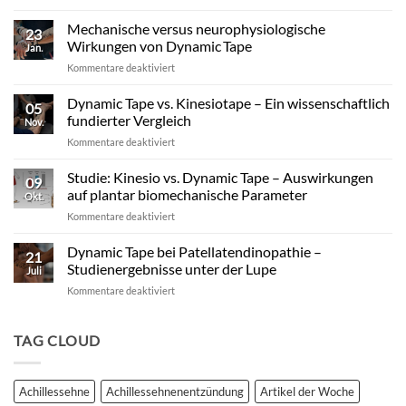
Exzentrische
Lasten
Mechanische versus neurophysiologische
23
im
Wirkungen von Dynamic Tape
Jan.
Profisport
für
Kommentare deaktiviert
–
Mechanische
warum
versus
Dynamic Tape vs. Kinesiotape – Ein wissenschaftlich
reine
05
neurophysiologische
Stabilisation
fundierter Vergleich
Nov.
Wirkungen
nicht
für
Kommentare deaktiviert
von
ausreicht
Dynamic
Dynamic Tape
Tape
Studie: Kinesio vs. Dynamic Tape – Auswirkungen
09
vs.
auf plantar biomechanische Parameter
Okt.
Kinesiotape
für
Kommentare deaktiviert
–
Studie:
Ein
Kinesio
Dynamic Tape bei Patellatendinopathie –
wissenschaftlich
21
vs.
fundierter
Studienergebnisse unter der Lupe
Juli
Dynamic
Vergleich
für
Kommentare deaktiviert
Tape
Dynamic
–
Tape
Auswirkungen
bei
TAG CLOUD
auf
Patellatendinopathie
plantar
–
biomechanische
Studienergebnisse
Parameter
Achillessehne
Achillessehnenentzündung
Artikel der Woche
unter