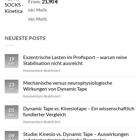
From:
21,90
€
inkl. MwSt.
inkl. MwSt.
NEUESTE POSTS
Exzentrische Lasten im Profisport – warum reine
19
Stabilisation nicht ausreicht
Feb.
für
Kommentare deaktiviert
Exzentrische
Lasten
Mechanische versus neurophysiologische
23
im
Wirkungen von Dynamic Tape
Jan.
Profisport
für
Kommentare deaktiviert
–
Mechanische
warum
versus
Dynamic Tape vs. Kinesiotape – Ein wissenschaftlich
reine
05
neurophysiologische
Stabilisation
fundierter Vergleich
Nov.
Wirkungen
nicht
für
Kommentare deaktiviert
von
ausreicht
Dynamic
Dynamic Tape
Tape
Studie: Kinesio vs. Dynamic Tape – Auswirkungen
09
vs.
auf plantar biomechanische Parameter