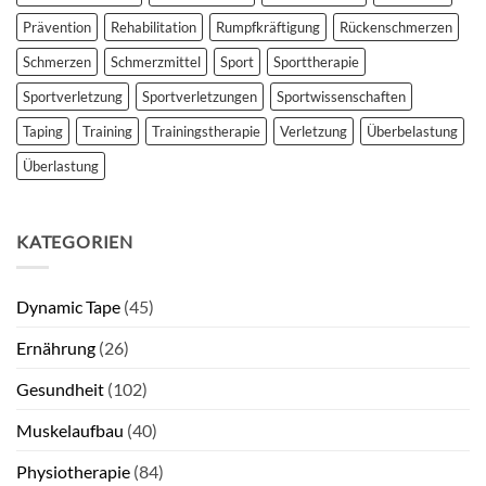
Prävention
Rehabilitation
Rumpfkräftigung
Rückenschmerzen
Schmerzen
Schmerzmittel
Sport
Sporttherapie
Sportverletzung
Sportverletzungen
Sportwissenschaften
Taping
Training
Trainingstherapie
Verletzung
Überbelastung
Überlastung
KATEGORIEN
Dynamic Tape
(45)
Ernährung
(26)
Gesundheit
(102)
Muskelaufbau
(40)
Physiotherapie
(84)