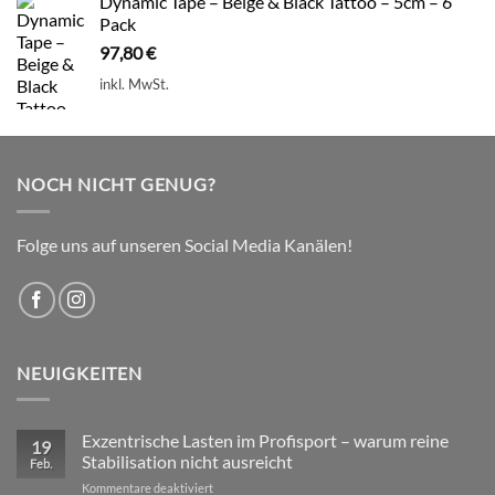
Dynamic Tape – Beige & Black Tattoo – 5cm – 6
Pack
97,80
€
inkl. MwSt.
NOCH NICHT GENUG?
Folge uns auf unseren Social Media Kanälen!
NEUIGKEITEN
Exzentrische Lasten im Profisport – warum reine
19
Stabilisation nicht ausreicht
Feb.
für
Kommentare deaktiviert