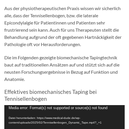
Aus der physiotherapeutischen Praxis wissen wir sicherlich
alle, dass der Tennisellenbogen, bzw. die laterale
Epicondylalgie für Patientinnen und Patienten sehr
frustrierend sein kann. Auch für uns Therapeuten stellt die
Behandlung aufgrund der oft gegebenen Hartnäckigkeit der
Pathologie oft vor Herausforderungen.
Die im Folgenden gezeigte biomechanische Tapingtechnik
baut auf traditionellen Ansätzen auf und stützt sich auf die
neusten Forschungsergebnisse in Bezug auf Funktion und
Anatomie.
Effektives biomechanisches Taping bei
Tennisellenbogen
Video-
Media error: Format(s) not supported or source(s) not found
Player
Datei herunterladen: https://www.medical-dude.de/wp-
content/uploads/2025/02/Tennisellenbogen_Dynamic_Tape.mp4?_=1