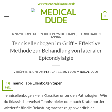
Zum
Wir versenden klimaneutral!
Inhalt
springen
0
DYNAMIC TAPE
,
GESUNDHEIT
,
PHYSIOTHERAPIE
,
REHABILITATION
,
TAPING
Tennisellenbogen im Griff – Effektive
Methode zur Behandlung von lateraler
Epicondylalgie
VERÖFFENTLICHT AM
FEBRUAR 19, 2025
VON
MEDICAL DUDE
19
Feb.
Tennisellenbogen – ein Klassiker unter den Pathologien. Wie
du (klassischerweise) Tennisspieler oder auch Kraftsportler
wieder fit für die Belastung machst zeigen wir dir hier.