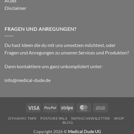
AGBs
Disclaimer
FRAGEN UND ANREGUNGEN?
Du hast Ideen die du mit uns umsetzen möchtest, oder
Fragen und Anregungen zu unseren Services und Produkten?
Dann kontaktiere uns ganz unkompliziert unter:
info@medical-dude.de
Visa
PayPal
Stripe
MasterCard
Cash
On
DYNAMIC TAPE
POSTURE PALS
TAPING NEWSLETTER
SHOP
Delivery
BLOG
Copyright 2026 ©
Medical Dude UG