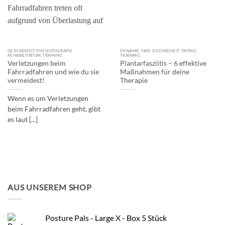
GESUNDHEIT PHYSIOTHERAPIE
DYNAMIC TAPE GESUNDHEIT TAPING
REHABILITATION TRAINING
TRAINING
Verletzungen beim
Plantarfasziitis – 6 effektive
Fahrradfahren und wie du sie
Maßnahmen für deine
vermeidest!
Therapie
Wenn es um Verletzungen
beim Fahrradfahren geht, gibt
es laut [...]
AUS UNSEREM SHOP
Posture Pals - Large X - Box 5 Stück