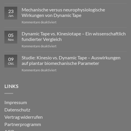
Exzentrische
Lasten
Mechanische versus neurophysiologische
23
im
Wirkungen von Dynamic Tape
Jan.
Profisport
für
Kommentare deaktiviert
–
Mechanische
warum
versus
Dynamic Tape vs. Kinesiotape – Ein wissenschaftlich
reine
05
neurophysiologische
Stabilisation
fundierter Vergleich
Nov.
Wirkungen
nicht
für
Kommentare deaktiviert
von
ausreicht
Dynamic
Dynamic Tape
Tape
Studie: Kinesio vs. Dynamic Tape – Auswirkungen
09
vs.
auf plantar biomechanische Parameter
Okt.
Kinesiotape
für
Kommentare deaktiviert
–
Studie:
Ein
Kinesio
wissenschaftlich
vs.
LINKS
fundierter
Dynamic
Vergleich
Tape
–
Impressum
Auswirkungen
Datenschutz
auf
plantar
Vertrag widerrufen
biomechanische
Partnerprogramm
Parameter