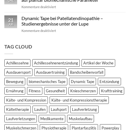
Okt.
Kinesiotape
für
Kommentare deaktiviert
–
Studie:
Ein
Kinesio
Dynamic Tape bei Patellatendinopathie –
wissenschaftlich
21
vs.
fundierter
Studienergebnisse unter der Lupe
Juli
Dynamic
Vergleich
für
Kommentare deaktiviert
Tape
Dynamic
–
Tape
Auswirkungen
bei
TAG CLOUD
auf
Patellatendinopathie
plantar
–
biomechanische
Studienergebnisse
Parameter
Achillessehne
Achillessehnenentzündung
Artikel der Woche
unter
der
Ausdauersport
Ausdauertraining
Bandscheibenvorfall
Lupe
Bewegung
biomechanisches Tape
Dynamic Tape
Entzündung
Ernährung
Fitness
Gesundheit
Knieschmerzen
Krafttraining
Kälte- und Kompression
Kälte- und Kompressionstherapie
Kältetherapie
Laufen
Laufsport
Laufverletzung
Laufverletzungen
Medikamente
Muskelaufbau
Muskelschmerzen
Physiotherapie
Plantarfasziitis
Powerplay