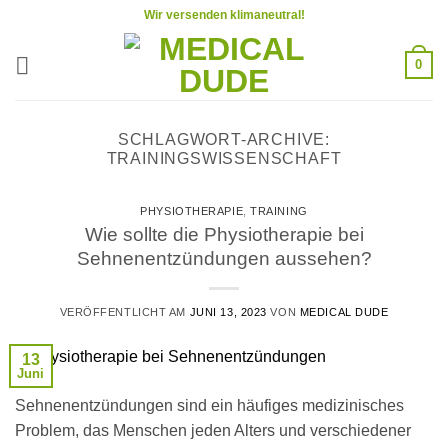
Zum
Wir versenden klimaneutral!
Inhalt
springen
0
SCHLAGWORT-ARCHIVE:
TRAININGSWISSENSCHAFT
PHYSIOTHERAPIE
,
TRAINING
Wie sollte die Physiotherapie bei
Sehnenentzündungen aussehen?
VERÖFFENTLICHT AM
JUNI 13, 2023
VON
MEDICAL DUDE
13
Juni
Sehnenentzündungen sind ein häufiges medizinisches
Problem, das Menschen jeden Alters und verschiedener