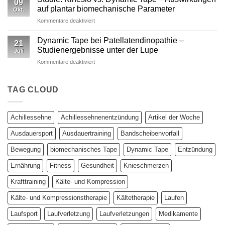
09
vs.
auf plantar biomechanische Parameter
Okt.
Kinesiotape
für
Kommentare deaktiviert
–
Studie:
Ein
Kinesio
wissenschaftlich
Dynamic Tape bei Patellatendinopathie –
21
vs.
fundierter
Studienergebnisse unter der Lupe
Juli
Dynamic
Vergleich
für
Kommentare deaktiviert
Tape
Dynamic
–
Tape
Auswirkungen
bei
TAG CLOUD
auf
Patellatendinopathie
plantar
–
biomechanische
Studienergebnisse
Parameter
Achillessehne
Achillessehnenentzündung
Artikel der Woche
unter
der
Ausdauersport
Ausdauertraining
Bandscheibenvorfall
Lupe
Bewegung
biomechanisches Tape
Dynamic Tape
Entzündung
Ernährung
Fitness
Gesundheit
Knieschmerzen
Krafttraining
Kälte- und Kompression
Kälte- und Kompressionstherapie
Kältetherapie
Laufen
Laufsport
Laufverletzung
Laufverletzungen
Medikamente