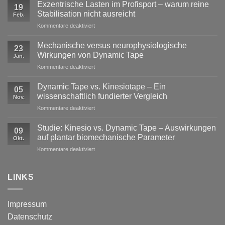
Exzentrische Lasten im Profisport – warum reine
19
Stabilisation nicht ausreicht
Feb.
für
Kommentare deaktiviert
Exzentrische
Lasten
Mechanische versus neurophysiologische
23
im
Wirkungen von Dynamic Tape
Jan.
Profisport
für
Kommentare deaktiviert
–
Mechanische
warum
versus
reine
Dynamic Tape vs. Kinesiotape – Ein
05
neurophysiologische
Stabilisation
wissenschaftlich fundierter Vergleich
Nov.
Wirkungen
nicht
für
Kommentare deaktiviert
von
ausreicht
Dynamic
Dynamic Tape
Tape
Studie: Kinesio vs. Dynamic Tape – Auswirkungen
09
vs.
auf plantar biomechanische Parameter
Okt.
Kinesiotape
für
Kommentare deaktiviert
–
Studie:
Ein
Kinesio
wissenschaftlich
vs.
LINKS
fundierter
Dynamic
Vergleich
Tape
–
Impressum
Auswirkungen
Datenschutz
auf