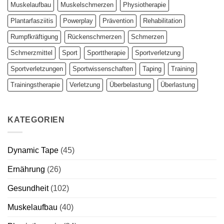
Muskelaufbau
Muskelschmerzen
Physiotherapie
Plantarfasziitis
Powerplay
Prävention
Rehabilitation
Rumpfkräftigung
Rückenschmerzen
Schmerzen
Schmerzmittel
Sport
Sporttherapie
Sportverletzung
Sportverletzungen
Sportwissenschaften
Taping
Training
Trainingstherapie
Verletzung
Überbelastung
Überlastung
KATEGORIEN
Dynamic Tape
(45)
Ernährung
(26)
Gesundheit
(102)
Muskelaufbau
(40)