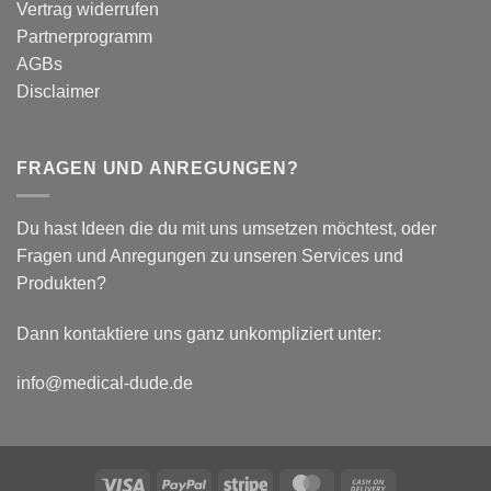
plantar
Vertrag widerrufen
biomechanische
Partnerprogramm
Parameter
AGBs
Disclaimer
FRAGEN UND ANREGUNGEN?
Du hast Ideen die du mit uns umsetzen möchtest, oder
Fragen und Anregungen zu unseren Services und
Produkten?
Dann kontaktiere uns ganz unkompliziert unter:
info@medical-dude.de
Visa
PayPal
Stripe
MasterCard
Cash