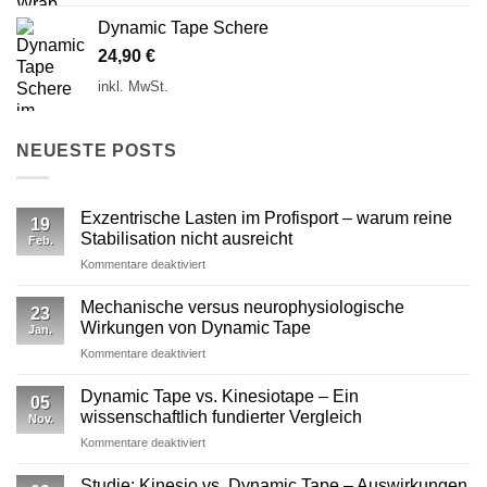
Dynamic Tape Schere
24,90
€
inkl. MwSt.
NEUESTE POSTS
Exzentrische Lasten im Profisport – warum reine
19
Stabilisation nicht ausreicht
Feb.
für
Kommentare deaktiviert
Exzentrische
Lasten
Mechanische versus neurophysiologische
23
im
Wirkungen von Dynamic Tape
Jan.
Profisport
für
Kommentare deaktiviert
–
Mechanische
warum
versus
reine
Dynamic Tape vs. Kinesiotape – Ein
05
neurophysiologische
Stabilisation
wissenschaftlich fundierter Vergleich
Nov.
Wirkungen
nicht
für
Kommentare deaktiviert
von
ausreicht
Dynamic
Dynamic Tape
Tape
Studie: Kinesio vs. Dynamic Tape – Auswirkungen