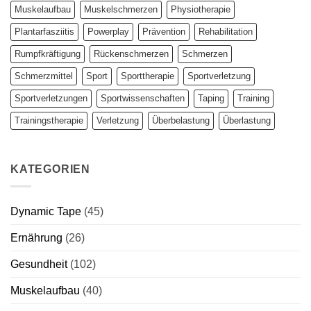
Muskelaufbau
Muskelschmerzen
Physiotherapie
Plantarfasziitis
Powerplay
Prävention
Rehabilitation
Rumpfkräftigung
Rückenschmerzen
Schmerzen
Schmerzmittel
Sport
Sporttherapie
Sportverletzung
Sportverletzungen
Sportwissenschaften
Taping
Training
Trainingstherapie
Verletzung
Überbelastung
Überlastung
KATEGORIEN
Dynamic Tape
(45)
Ernährung
(26)
Gesundheit
(102)
Muskelaufbau
(40)