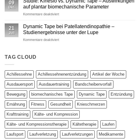
Studie: Kinesio vs. Dynamic Tape – Auswirkungen
09
vs.
auf plantar biomechanische Parameter
Okt.
Kinesiotape
für
Kommentare deaktiviert
–
Studie:
Ein
Kinesio
wissenschaftlich
Dynamic Tape bei Patellatendinopathie –
21
vs.
fundierter
Studienergebnisse unter der Lupe
Juli
Dynamic
Vergleich
für
Kommentare deaktiviert
Tape
Dynamic
–
Tape
Auswirkungen
bei
TAG CLOUD
auf
Patellatendinopathie
plantar
–
biomechanische
Studienergebnisse
Parameter
Achillessehne
Achillessehnenentzündung
Artikel der Woche
unter
der
Ausdauersport
Ausdauertraining
Bandscheibenvorfall
Lupe
Bewegung
biomechanisches Tape
Dynamic Tape
Entzündung
Ernährung
Fitness
Gesundheit
Knieschmerzen
Krafttraining
Kälte- und Kompression
Kälte- und Kompressionstherapie
Kältetherapie
Laufen
Laufsport
Laufverletzung
Laufverletzungen
Medikamente