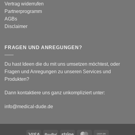
plantar
Vertrag widerrufen
biomechanische
Partnerprogramm
Parameter
AGBs
Disclaimer
FRAGEN UND ANREGUNGEN?
Du hast Ideen die du mit uns umsetzen möchtest, oder
Fragen und Anregungen zu unseren Services und
Produkten?
Dann kontaktiere uns ganz unkompliziert unter:
info@medical-dude.de
Visa
PayPal
Stripe
MasterCard
Cash