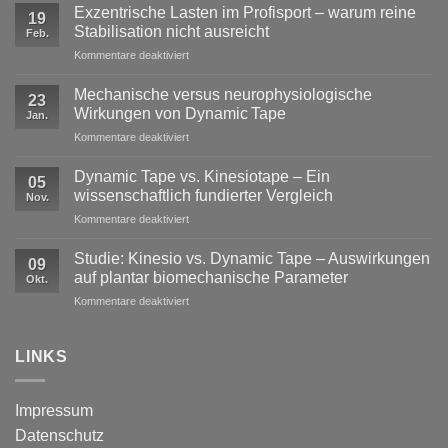
Exzentrische Lasten im Profisport – warum reine
19
Stabilisation nicht ausreicht
Feb.
für
Kommentare deaktiviert
Exzentrische
Lasten
Mechanische versus neurophysiologische
23
im
Wirkungen von Dynamic Tape
Jan.
Profisport
für
Kommentare deaktiviert
–
Mechanische
warum
versus
reine
Dynamic Tape vs. Kinesiotape – Ein
05
neurophysiologische
Stabilisation
wissenschaftlich fundierter Vergleich
Nov.
Wirkungen
nicht
für
Kommentare deaktiviert
von
ausreicht
Dynamic
Dynamic Tape
Tape
Studie: Kinesio vs. Dynamic Tape – Auswirkungen
09
vs.
auf plantar biomechanische Parameter
Okt.
Kinesiotape
für
Kommentare deaktiviert
–
Studie:
Ein
Kinesio
wissenschaftlich
vs.
LINKS
fundierter
Dynamic
Vergleich
Tape
–
Impressum
Auswirkungen
Datenschutz
auf