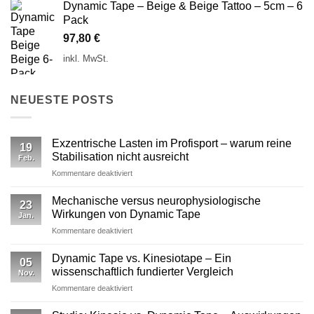
Dynamic Tape – Beige & Beige Tattoo – 5cm – 6
Pack
97,80
€
inkl. MwSt.
NEUESTE POSTS
Exzentrische Lasten im Profisport – warum reine
19
Stabilisation nicht ausreicht
Feb.
für
Kommentare deaktiviert
Exzentrische
Lasten
Mechanische versus neurophysiologische
23
im
Wirkungen von Dynamic Tape
Jan.
Profisport
für
Kommentare deaktiviert
–
Mechanische
warum
versus
reine
Dynamic Tape vs. Kinesiotape – Ein
05
neurophysiologische
Stabilisation
wissenschaftlich fundierter Vergleich
Nov.
Wirkungen
nicht
für
Kommentare deaktiviert
von
ausreicht
Dynamic
Dynamic Tape
Tape