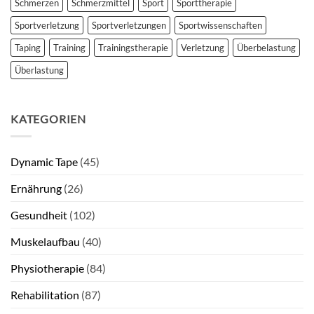
Schmerzen
Schmerzmittel
Sport
Sporttherapie
Sportverletzung
Sportverletzungen
Sportwissenschaften
Taping
Training
Trainingstherapie
Verletzung
Überbelastung
Überlastung
KATEGORIEN
Dynamic Tape
(45)
Ernährung
(26)
Gesundheit
(102)
Muskelaufbau
(40)
Physiotherapie
(84)
Rehabilitation
(87)