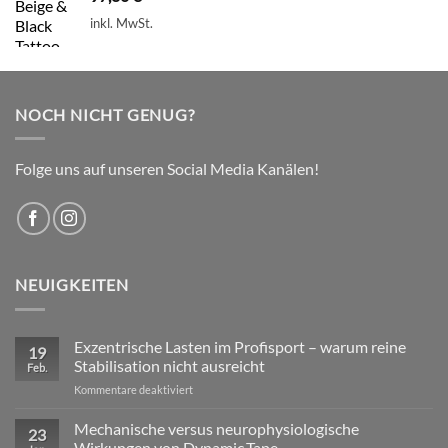
inkl. MwSt.
NOCH NICHT GENUG?
Folge uns auf unseren Social Media Kanälen!
NEUIGKEITEN
Exzentrische Lasten im Profisport – warum reine
19
Stabilisation nicht ausreicht
Feb.
für
Kommentare deaktiviert
Exzentrische
Lasten
Mechanische versus neurophysiologische
23
im
Wirkungen von Dynamic Tape