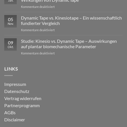
Jan.
Profisport
für
Kommentare deaktiviert
–
Mechanische
warum
versus
Dynamic Tape vs. Kinesiotape – Ein wissenschaftlich
reine
05
neurophysiologische
Stabilisation
fundierter Vergleich
Nov.
Wirkungen
nicht
für
Kommentare deaktiviert
von
ausreicht
Dynamic
Dynamic Tape
Tape
Studie: Kinesio vs. Dynamic Tape – Auswirkungen
09
vs.
auf plantar biomechanische Parameter
Okt.
Kinesiotape
für
Kommentare deaktiviert
–
Studie:
Ein
Kinesio
wissenschaftlich
vs.
LINKS
fundierter
Dynamic
Vergleich
Tape
–
Impressum
Auswirkungen
Datenschutz
auf
plantar
Vertrag widerrufen
biomechanische
Partnerprogramm
Parameter
AGBs
Disclaimer