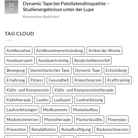
Kinesio
Dynamic Tape bei Patellatendinopathie –
wissenschaftlich
21
vs.
fundierter
Studienergebnisse unter der Lupe
Juli
Dynamic
Vergleich
für
Kommentare deaktiviert
Tape
Dynamic
–
Tape
Auswirkungen
bei
TAG CLOUD
auf
Patellatendinopathie
plantar
–
biomechanische
Studienergebnisse
Parameter
Achillessehne
Achillessehnenentzündung
Artikel der Woche
unter
der
Ausdauersport
Ausdauertraining
Bandscheibenvorfall
Lupe
Bewegung
biomechanisches Tape
Dynamic Tape
Entzündung
Ernährung
Fitness
Gesundheit
Knieschmerzen
Krafttraining
Kälte- und Kompression
Kälte- und Kompressionstherapie
Kältetherapie
Laufen
Laufsport
Laufverletzung
Laufverletzungen
Medikamente
Muskelaufbau
Muskelschmerzen
Physiotherapie
Plantarfasziitis
Powerplay
Prävention
Rehabilitation
Rumpfkräftigung
Rückenschmerzen