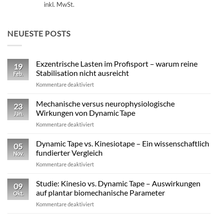
inkl. MwSt.
NEUESTE POSTS
Exzentrische Lasten im Profisport – warum reine
19
Stabilisation nicht ausreicht
Feb.
für
Kommentare deaktiviert
Exzentrische
Lasten
Mechanische versus neurophysiologische
23
im
Wirkungen von Dynamic Tape
Jan.
Profisport
für
Kommentare deaktiviert
–
Mechanische
warum
versus
Dynamic Tape vs. Kinesiotape – Ein wissenschaftlich
reine
05
neurophysiologische
Stabilisation
fundierter Vergleich
Nov.
Wirkungen
nicht
für
Kommentare deaktiviert
von
ausreicht
Dynamic
Dynamic Tape
Tape
Studie: Kinesio vs. Dynamic Tape – Auswirkungen
09
vs.
auf plantar biomechanische Parameter
Okt.
Kinesiotape
für
Kommentare deaktiviert
–
Studie:
Ein