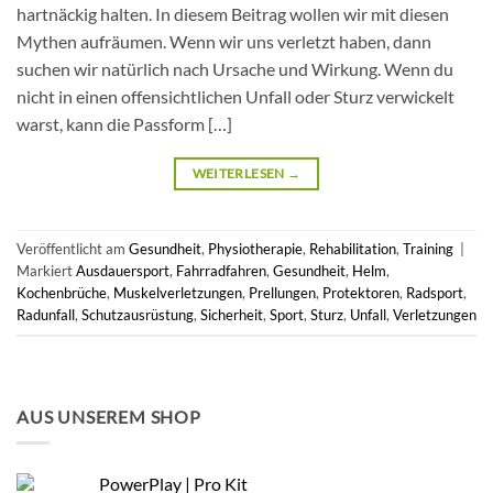
hartnäckig halten. In diesem Beitrag wollen wir mit diesen
Mythen aufräumen. Wenn wir uns verletzt haben, dann
suchen wir natürlich nach Ursache und Wirkung. Wenn du
nicht in einen offensichtlichen Unfall oder Sturz verwickelt
warst, kann die Passform […]
WEITERLESEN
→
Veröffentlicht am
Gesundheit
,
Physiotherapie
,
Rehabilitation
,
Training
|
Markiert
Ausdauersport
,
Fahrradfahren
,
Gesundheit
,
Helm
,
Kochenbrüche
,
Muskelverletzungen
,
Prellungen
,
Protektoren
,
Radsport
,
Radunfall
,
Schutzausrüstung
,
Sicherheit
,
Sport
,
Sturz
,
Unfall
,
Verletzungen
AUS UNSEREM SHOP
PowerPlay | Pro Kit