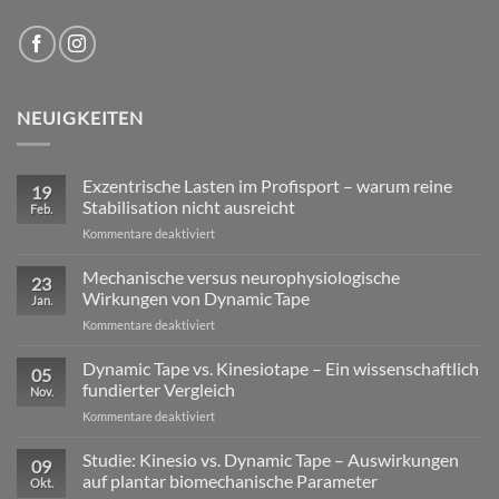
NEUIGKEITEN
Exzentrische Lasten im Profisport – warum reine
19
Stabilisation nicht ausreicht
Feb.
für
Kommentare deaktiviert
Exzentrische
Lasten
Mechanische versus neurophysiologische
23
im
Wirkungen von Dynamic Tape
Jan.
Profisport
für
Kommentare deaktiviert
–
Mechanische
warum
versus
Dynamic Tape vs. Kinesiotape – Ein wissenschaftlich
reine
05
neurophysiologische
Stabilisation
fundierter Vergleich
Nov.
Wirkungen
nicht
für
Kommentare deaktiviert
von
ausreicht
Dynamic
Dynamic Tape
Tape
Studie: Kinesio vs. Dynamic Tape – Auswirkungen
09
vs.
auf plantar biomechanische Parameter
Okt.
Kinesiotape