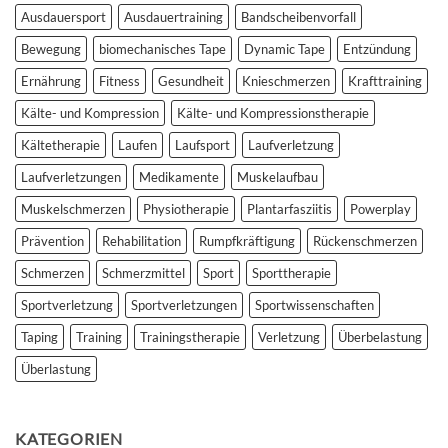
der
Ausdauersport
Ausdauertraining
Bandscheibenvorfall
Lupe
Bewegung
biomechanisches Tape
Dynamic Tape
Entzündung
Ernährung
Fitness
Gesundheit
Knieschmerzen
Krafttraining
Kälte- und Kompression
Kälte- und Kompressionstherapie
Kältetherapie
Laufen
Laufsport
Laufverletzung
Laufverletzungen
Medikamente
Muskelaufbau
Muskelschmerzen
Physiotherapie
Plantarfasziitis
Powerplay
Prävention
Rehabilitation
Rumpfkräftigung
Rückenschmerzen
Schmerzen
Schmerzmittel
Sport
Sporttherapie
Sportverletzung
Sportverletzungen
Sportwissenschaften
Taping
Training
Trainingstherapie
Verletzung
Überbelastung
Überlastung
KATEGORIEN