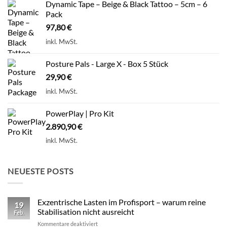
Dynamic Tape – Beige & Black Tattoo – 5cm – 6
Pack
97,80
€
inkl. MwSt.
Posture Pals - Large X - Box 5 Stück
29,90
€
inkl. MwSt.
PowerPlay | Pro Kit
2.890,90
€
inkl. MwSt.
NEUESTE POSTS
Exzentrische Lasten im Profisport – warum reine
19
Stabilisation nicht ausreicht
Feb.
für
Kommentare deaktiviert