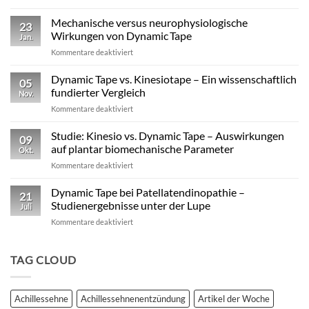
Exzentrische
Lasten
Mechanische versus neurophysiologische
23
im
Wirkungen von Dynamic Tape
Jan.
Profisport
für
Kommentare deaktiviert
–
Mechanische
warum
versus
Dynamic Tape vs. Kinesiotape – Ein wissenschaftlich
reine
05
neurophysiologische
Stabilisation
fundierter Vergleich
Nov.
Wirkungen
nicht
für
Kommentare deaktiviert
von
ausreicht
Dynamic
Dynamic Tape
Tape
Studie: Kinesio vs. Dynamic Tape – Auswirkungen
09
vs.
auf plantar biomechanische Parameter
Okt.
Kinesiotape
für
Kommentare deaktiviert
–
Studie:
Ein
Kinesio
Dynamic Tape bei Patellatendinopathie –
wissenschaftlich
21
vs.
fundierter
Studienergebnisse unter der Lupe
Juli
Dynamic
Vergleich
für
Kommentare deaktiviert
Tape
Dynamic
–
Tape
Auswirkungen
bei
TAG CLOUD
auf
Patellatendinopathie
plantar
–
biomechanische
Studienergebnisse
Parameter
Achillessehne
Achillessehnenentzündung
Artikel der Woche
unter