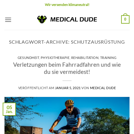
Zum
Wir versenden klimaneutral!
Inhalt
springen
0
SCHLAGWORT-ARCHIVE:
SCHUTZAUSRÜSTUNG
GESUNDHEIT
,
PHYSIOTHERAPIE
,
REHABILITATION
,
TRAINING
Verletzungen beim Fahrradfahren und wie
du sie vermeidest!
VERÖFFENTLICHT AM
JANUAR 5, 2021
VON
MEDICAL DUDE
05
Jan.