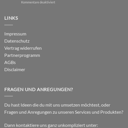
für
Kommentare deaktiviert
–
Studie:
Ein
Kinesio
wissenschaftlich
vs.
LINKS
fundierter
Dynamic
Vergleich
Tape
–
Impressum
Auswirkungen
Datenschutz
auf
plantar
Vertrag widerrufen
biomechanische
Partnerprogramm
Parameter
AGBs
Disclaimer
FRAGEN UND ANREGUNGEN?
Du hast Ideen die du mit uns umsetzen möchtest, oder
Fragen und Anregungen zu unseren Services und Produkten?
Dann kontaktiere uns ganz unkompliziert unter: