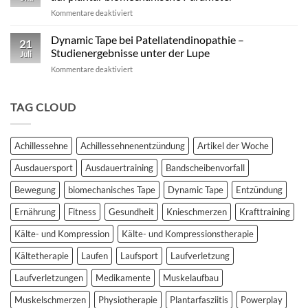
Kinesiotape
für
Kommentare deaktiviert
–
Studie:
Ein
Kinesio
Dynamic Tape bei Patellatendinopathie –
wissenschaftlich
21
vs.
fundierter
Studienergebnisse unter der Lupe
Juli
Dynamic
Vergleich
für
Kommentare deaktiviert
Tape
Dynamic
–
Tape
Auswirkungen
bei
TAG CLOUD
auf
Patellatendinopathie
plantar
–
biomechanische
Studienergebnisse
Parameter
Achillessehne
Achillessehnenentzündung
Artikel der Woche
unter
der
Ausdauersport
Ausdauertraining
Bandscheibenvorfall
Lupe
Bewegung
biomechanisches Tape
Dynamic Tape
Entzündung
Ernährung
Fitness
Gesundheit
Knieschmerzen
Krafttraining
Kälte- und Kompression
Kälte- und Kompressionstherapie
Kältetherapie
Laufen
Laufsport
Laufverletzung
Laufverletzungen
Medikamente
Muskelaufbau
Muskelschmerzen
Physiotherapie
Plantarfasziitis
Powerplay