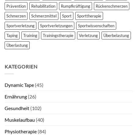
Prävention
Rehabilitation
Rumpfkräftigung
Rückenschmerzen
Schmerzen
Schmerzmittel
Sport
Sporttherapie
Sportverletzung
Sportverletzungen
Sportwissenschaften
Taping
Training
Trainingstherapie
Verletzung
Überbelastung
Überlastung
KATEGORIEN
Dynamic Tape
(45)
Ernährung
(26)
Gesundheit
(102)
Muskelaufbau
(40)
Physiotherapie
(84)