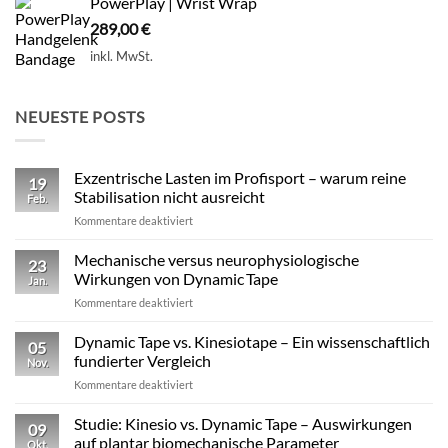
PowerPlay | Wrist Wrap
289,00
€
inkl. MwSt.
NEUESTE POSTS
Exzentrische Lasten im Profisport – warum reine
19
Stabilisation nicht ausreicht
Feb.
für
Kommentare deaktiviert
Exzentrische
Lasten
Mechanische versus neurophysiologische
23
im
Wirkungen von Dynamic Tape
Jan.
Profisport
für
Kommentare deaktiviert
–
Mechanische
warum
versus
Dynamic Tape vs. Kinesiotape – Ein wissenschaftlich
reine
05
neurophysiologische
Stabilisation
fundierter Vergleich
Nov.
Wirkungen
nicht
für
Kommentare deaktiviert
von
ausreicht
Dynamic
Dynamic Tape
Tape
Studie: Kinesio vs. Dynamic Tape – Auswirkungen
09
vs.
auf plantar biomechanische Parameter
Okt.