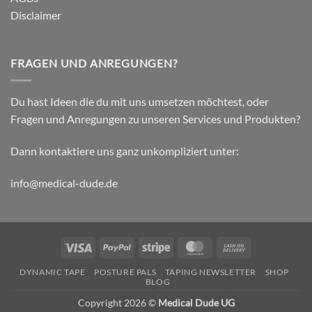
Disclaimer
FRAGEN UND ANREGUNGEN?
Du hast Ideen die du mit uns umsetzen möchtest, oder
Fragen und Anregungen zu unseren Services und Produkten?
Dann kontaktiere uns ganz unkompliziert unter:
info@medical-dude.de
Visa
PayPal
Stripe
MasterCard
Cash
On
DYNAMIC TAPE
POSTURE PALS
TAPING NEWSLETTER
SHOP
Delivery
BLOG
Copyright 2026 ©
Medical Dude UG