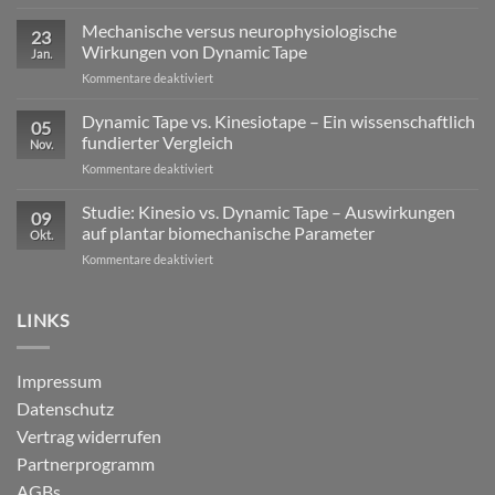
Exzentrische
Lasten
Mechanische versus neurophysiologische
23
im
Wirkungen von Dynamic Tape
Jan.
Profisport
für
Kommentare deaktiviert
–
Mechanische
warum
versus
Dynamic Tape vs. Kinesiotape – Ein wissenschaftlich
reine
05
neurophysiologische
Stabilisation
fundierter Vergleich
Nov.
Wirkungen
nicht
für
Kommentare deaktiviert
von
ausreicht
Dynamic
Dynamic Tape
Tape
Studie: Kinesio vs. Dynamic Tape – Auswirkungen
09
vs.
auf plantar biomechanische Parameter
Okt.
Kinesiotape
für
Kommentare deaktiviert
–
Studie:
Ein
Kinesio
wissenschaftlich
vs.
LINKS
fundierter
Dynamic
Vergleich
Tape
–
Impressum
Auswirkungen
Datenschutz
auf
plantar
Vertrag widerrufen
biomechanische
Partnerprogramm
Parameter
AGBs