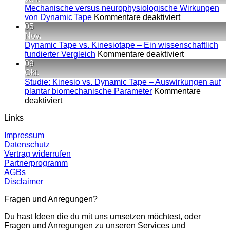
im
Mechanische versus neurophysiologische Wirkungen
für
Profi
von Dynamic Tape
Kommentare deaktiviert
Mechanische
–
05
versus
war
Nov.
neurophysiol
rein
Dynamic Tape vs. Kinesiotape – Ein wissenschaftlich
Wirkungen
für
Stabi
fundierter Vergleich
Kommentare deaktiviert
von
Dynamic
nicht
09
Dynamic Tap
Tape
ausr
Okt.
vs.
Studie: Kinesio vs. Dynamic Tape – Auswirkungen auf
Kinesiotape
plantar biomechanische Parameter
Kommentare
für
–
deaktiviert
Studie:
Ein
Links
Kinesio
wissenschaft
vs.
fundierter
Impressum
Dynamic
Vergleich
Datenschutz
Tape
Vertrag widerrufen
–
Partnerprogramm
Auswirkungen
AGBs
auf
Disclaimer
plantar
biomechanische
Fragen und Anregungen?
Parameter
Du hast Ideen die du mit uns umsetzen möchtest, oder
Fragen und Anregungen zu unseren Services und