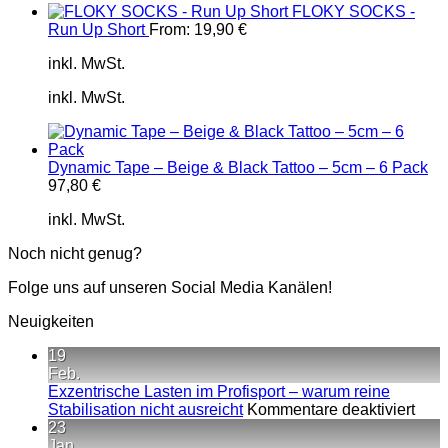
FLOKY SOCKS -
Run Up Short
From:
19,90
€
inkl. MwSt.
inkl. MwSt.
Dynamic Tape – Beige & Black Tattoo – 5cm – 6 Pack
97,80
€
inkl. MwSt.
Noch nicht genug?
Folge uns auf unseren Social Media Kanälen!
Neuigkeiten
19
Feb.
Exzentrische Lasten im Profisport – warum reine
für
Stabilisation nicht ausreicht
Kommentare deaktiviert
Exze
23
Last
Jan.