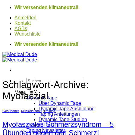
Zum
Wir versenden klimaneutral!
Inhalt
Anmelden
springen
Kontakt
AGBs
Wunschliste
Wir versenden klimaneutral!
Suchen
Schlagwort-Archive:
nach:
Menu
≡
╳
Myofaszial
Dynamic Tape
Über Dynamic Tape
Dynamic Tape Ausbildung
Gesundheit
,
Muskelaufbau
,
Training
Taping Anleitungen
Dynamic Tape Studien
Myofasziales Schmerzsyndrom – 5
Posture Pals
Taping Newsletter
Übungen gegen den Schmerz!