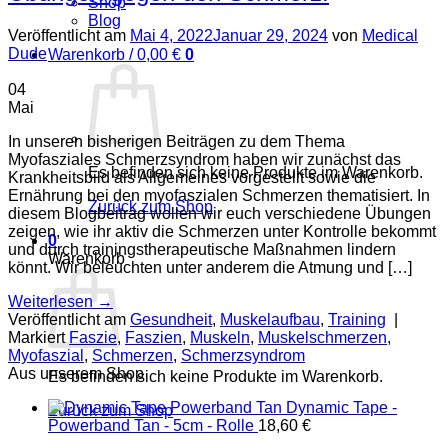
Shop
Blog
Veröffentlicht am
Mai 4, 2022
Januar 29, 2024
von
Medical
Dude
Warenkorb /
0,00
€
0
04
Mai
In unseren bisherigen Beiträgen zu dem Thema
Myofasziales Schmerzsyndrom haben wir zunächst das
Es befinden sich keine Produkte im Warenkorb.
Krankheitsbild als Allgemeines vorgestellt sowie die
Ernährung bei den myofaszialen Schmerzen thematisiert. In
Zurück zum Shop
diesem Blogbeitrag wollen wir euch verschiedene Übungen
zeigen, wie ihr aktiv die Schmerzen unter Kontrolle bekommt
0
und durch trainingstherapeutische Maßnahmen lindern
Warenkorb
könnt. Wir beleuchten unter anderem die Atmung und […]
Weiterlesen
→
Veröffentlicht am
Gesundheit
,
Muskelaufbau
,
Training
|
Markiert
Faszie
,
Faszien
,
Muskeln
,
Muskelschmerzen
,
Myofaszial
,
Schmerzen
,
Schmerzsyndrom
Aus unserem Shop
Es befinden sich keine Produkte im Warenkorb.
Dynamic Tape -
Zurück zum Shop
Powerband Tan - 5cm - Rolle
18,60
€