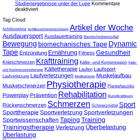
Dynamic
Vergleich
Studienergebnisse unter der Lupe
Kommentare
Tape
für
deaktiviert
–
Dynamic
Tag Cloud
Auswirkungen
Tape
Artikel der Woche
auf
bei
Achillessehne
Achillessehnenentzündung
plantar
Patellatendinopathie
Ausdauersport
Ausdauertraining
biomechanische
–
Bandscheibenvorfall
Bewegung
Dynamic
Parameter
Studienergebnisse
biomechanisches Tape
unter
Tape
Gesundheit
Ernährung
Entzündung
Fitness
der
Krafttraining
Lupe
Knieschmerzen
Kälte- und Kompression
Kälte-
Kältetherapie
Laufsport
Laufen
und Kompressionstherapie
Laufverletzungen
Muskelaufbau
Laufverletzung
Medikamente
Physiotherapie
Muskelschmerzen
Plantarfasziitis
Rehabilitation
Prävention
Powerplay
Rumpfkräftigung
Schmerzen
Sport
Rückenschmerzen
Schmerzmittel
Sporttherapie
Sportverletzung
Sportverletzungen
Taping
Training
Sportwissenschaften
Trainingstherapie
Überbelastung
Verletzung
Überlastung