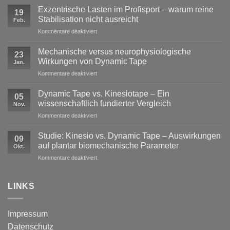
Exzentrische Lasten im Profisport – warum reine
19
Stabilisation nicht ausreicht
Feb.
für
Kommentare deaktiviert
Exzentrische
Lasten
Mechanische versus neurophysiologische
23
im
Wirkungen von Dynamic Tape
Jan.
Profisport
für
Kommentare deaktiviert
–
Mechanische
warum
versus
reine
Dynamic Tape vs. Kinesiotape – Ein
05
neurophysiologische
Stabilisation
wissenschaftlich fundierter Vergleich
Nov.
Wirkungen
nicht
für
Kommentare deaktiviert
von
ausreicht
Dynamic
Dynamic Tape
Tape
Studie: Kinesio vs. Dynamic Tape – Auswirkungen
09
vs.
auf plantar biomechanische Parameter
Okt.
Kinesiotape
für
Kommentare deaktiviert
–
Studie:
Ein
Kinesio
wissenschaftlich
vs.
LINKS
fundierter
Dynamic
Vergleich
Tape
–
Impressum
Auswirkungen
Datenschutz
auf