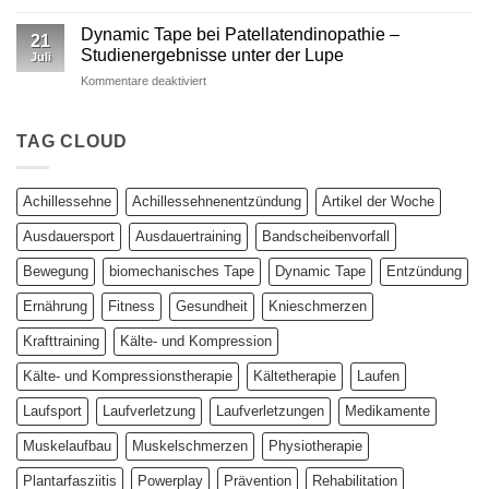
Studie:
Ein
Kinesio
wissenschaftlich
Dynamic Tape bei Patellatendinopathie –
21
vs.
fundierter
Studienergebnisse unter der Lupe
Juli
Dynamic
Vergleich
für
Kommentare deaktiviert
Tape
Dynamic
–
Tape
Auswirkungen
bei
TAG CLOUD
auf
Patellatendinopathie
plantar
–
biomechanische
Studienergebnisse
Parameter
Achillessehne
Achillessehnenentzündung
Artikel der Woche
unter
der
Ausdauersport
Ausdauertraining
Bandscheibenvorfall
Lupe
Bewegung
biomechanisches Tape
Dynamic Tape
Entzündung
Ernährung
Fitness
Gesundheit
Knieschmerzen
Krafttraining
Kälte- und Kompression
Kälte- und Kompressionstherapie
Kältetherapie
Laufen
Laufsport
Laufverletzung
Laufverletzungen
Medikamente
Muskelaufbau
Muskelschmerzen
Physiotherapie
Plantarfasziitis
Powerplay
Prävention
Rehabilitation