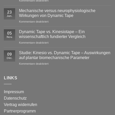
für
Kommentare deaktiviert
Exzentrische
Lasten
Mechanische versus neurophysiologische
23
im
Wirkungen von Dynamic Tape
Jan.
Profisport
für
Kommentare deaktiviert
–
Mechanische
warum
versus
reine
Dynamic Tape vs. Kinesiotape – Ein
05
neurophysiologische
Stabilisation
wissenschaftlich fundierter Vergleich
Nov.
Wirkungen
nicht
für
Kommentare deaktiviert
von
ausreicht
Dynamic
Dynamic Tape
Tape
Studie: Kinesio vs. Dynamic Tape – Auswirkungen
09
vs.
auf plantar biomechanische Parameter
Okt.
Kinesiotape
für
Kommentare deaktiviert
–
Studie:
Ein
Kinesio
wissenschaftlich
vs.
LINKS
fundierter
Dynamic
Vergleich
Tape
–
Impressum
Auswirkungen
Datenschutz
auf
plantar
Vertrag widerrufen
biomechanische
Partnerprogramm
Parameter