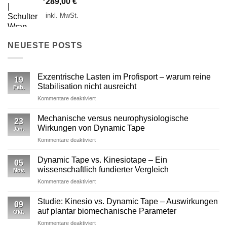
289,00
€
inkl. MwSt.
NEUESTE POSTS
Exzentrische Lasten im Profisport – warum reine
19
Stabilisation nicht ausreicht
Feb.
für
Kommentare deaktiviert
Exzentrische
Lasten
Mechanische versus neurophysiologische
23
im
Wirkungen von Dynamic Tape
Jan.
Profisport
für
Kommentare deaktiviert
–
Mechanische
warum
versus
reine
Dynamic Tape vs. Kinesiotape – Ein
05
neurophysiologische
Stabilisation
wissenschaftlich fundierter Vergleich
Nov.
Wirkungen
nicht
für
Kommentare deaktiviert
von
ausreicht
Dynamic
Dynamic Tape
Tape
Studie: Kinesio vs. Dynamic Tape – Auswirkungen
09
vs.
auf plantar biomechanische Parameter
Okt.
Kinesiotape
für
Kommentare deaktiviert
–