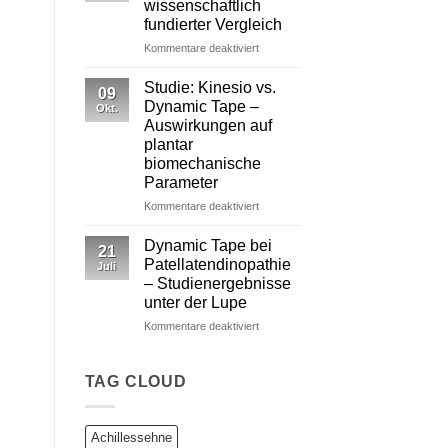
wissenschaftlich
von
fundierter Vergleich
Dynamic Tape
für
Kommentare deaktiviert
Dynamic
Tape
Studie: Kinesio vs.
09
vs.
Dynamic Tape –
Okt.
Kinesiotape
Auswirkungen auf
–
plantar
Ein
biomechanische
wissenschaftlich
Parameter
fundierter
Vergleich
für
Kommentare deaktiviert
Studie:
Kinesio
Dynamic Tape bei
21
vs.
Patellatendinopathie
Juli
Dynamic
– Studienergebnisse
Tape
unter der Lupe
–
Auswirkungen
für
Kommentare deaktiviert
auf
Dynamic
plantar
Tape
biomechanische
bei
TAG CLOUD
Parameter
Patellatendinopathie
–
Studienergebnisse
Achillessehne
unter