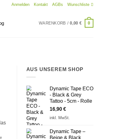
Anmelden
Kontakt
AGBs
Wunschliste
og
0
WARENKORB /
0,00
€
AUS UNSEREM SHOP
Dynamic Tape ECO
- Black & Grey
Tattoo - 5cm - Rolle
16,90
€
inkl. MwSt.
das
,
Dynamic Tape –
Beige & Black
t