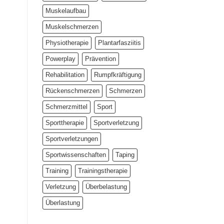
Muskelaufbau
Muskelschmerzen
Physiotherapie
Plantarfasziitis
Powerplay
Prävention
Rehabilitation
Rumpfkräftigung
Rückenschmerzen
Schmerzen
Schmerzmittel
Sport
Sporttherapie
Sportverletzung
Sportverletzungen
Sportwissenschaften
Taping
Training
Trainingstherapie
Verletzung
Überbelastung
Überlastung