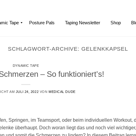
mic Tape
Posture Pals
Taping Newsletter
Shop
Bl
SCHLAGWORT-ARCHIVE:
GELENKKAPSEL
DYNAMIC TAPE
Schmerzen – So funktioniert’s!
ICHT AM
JULI 24, 2022
VON
MEDICAL DUDE
fen, Springen, im Teamsport, oder beim individuellen Workout, 
elenke überhaupt. Doch woran liegt das und noch viel wichtiger
n und somit die Schmerzen zu lindern? In diesem Beitrag lerns