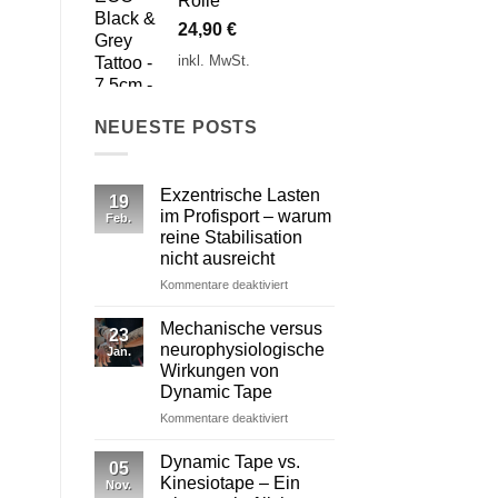
Rolle
24,90
€
inkl. MwSt.
NEUESTE POSTS
Exzentrische Lasten
19
im Profisport – warum
Feb.
reine Stabilisation
nicht ausreicht
für
Kommentare deaktiviert
Exzentrische
Lasten
Mechanische versus
23
im
neurophysiologische
Jan.
Profisport
Wirkungen von
–
Dynamic Tape
warum
reine
für
Kommentare deaktiviert
Stabilisation
Mechanische
nicht
versus
Dynamic Tape vs.
05
ausreicht
neurophysiologische
Kinesiotape – Ein
Nov.
Wirkungen