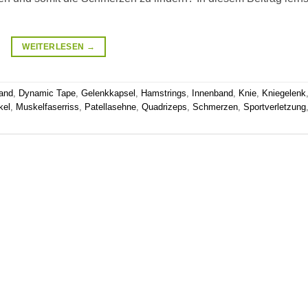
WEITERLESEN
→
and
,
Dynamic Tape
,
Gelenkkapsel
,
Hamstrings
,
Innenband
,
Knie
,
Kniegelenk
kel
,
Muskelfaserriss
,
Patellasehne
,
Quadrizeps
,
Schmerzen
,
Sportverletzung