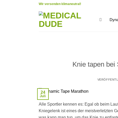
Zum
Wir versenden klimaneutral!
Inhalt
springen
Dyna
Knie tapen bei 
VERÖFFENTL
24
Juli
Alle Sportler kennen es: Egal ob beim Lau
Kniegelenk ist eines der meistverletzten G
was kann man tun, um das Knie zu entlaste