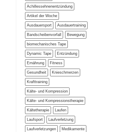
der
Achillessehnenentzündung
Lupe
Artikel der Woche
Ausdauersport
Ausdauertraining
Bandscheibenvorfall
Bewegung
biomechanisches Tape
Dynamic Tape
Entzündung
Ernährung
Fitness
Gesundheit
Knieschmerzen
Krafttraining
Kälte- und Kompression
Kälte- und Kompressionstherapie
Kältetherapie
Laufen
Laufsport
Laufverletzung
Laufverletzungen
Medikamente