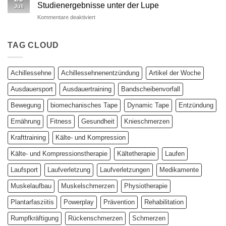
vs.
fundierter
Studienergebnisse unter der Lupe
Juli
Dynamic
Vergleich
für
Kommentare deaktiviert
Tape
Dynamic
–
Tape
Auswirkungen
bei
TAG CLOUD
auf
Patellatendinopathie
plantar
–
biomechanische
Studienergebnisse
Parameter
Achillessehne
Achillessehnenentzündung
Artikel der Woche
unter
der
Ausdauersport
Ausdauertraining
Bandscheibenvorfall
Lupe
Bewegung
biomechanisches Tape
Dynamic Tape
Entzündung
Ernährung
Fitness
Gesundheit
Knieschmerzen
Krafttraining
Kälte- und Kompression
Kälte- und Kompressionstherapie
Kältetherapie
Laufen
Laufsport
Laufverletzung
Laufverletzungen
Medikamente
Muskelaufbau
Muskelschmerzen
Physiotherapie
Plantarfasziitis
Powerplay
Prävention
Rehabilitation
Rumpfkräftigung
Rückenschmerzen
Schmerzen