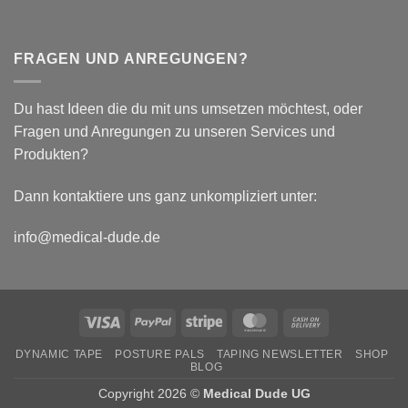
FRAGEN UND ANREGUNGEN?
Du hast Ideen die du mit uns umsetzen möchtest, oder
Fragen und Anregungen zu unseren Services und
Produkten?
Dann kontaktiere uns ganz unkompliziert unter:
info@medical-dude.de
Visa
PayPal
Stripe
MasterCard
Cash
On
DYNAMIC TAPE
POSTURE PALS
TAPING NEWSLETTER
SHOP
Delivery
BLOG
Copyright 2026 ©
Medical Dude UG