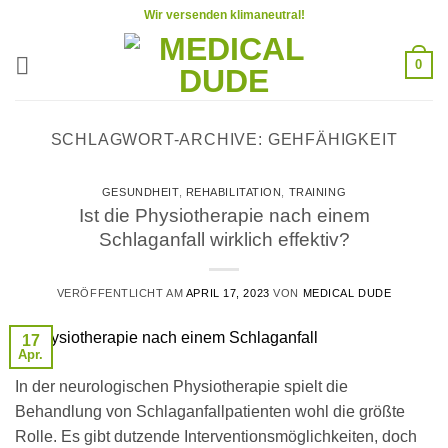
Zum
Wir versenden klimaneutral!
Inhalt
springen
0
SCHLAGWORT-ARCHIVE:
GEHFÄHIGKEIT
GESUNDHEIT
,
REHABILITATION
,
TRAINING
Ist die Physiotherapie nach einem
Schlaganfall wirklich effektiv?
VERÖFFENTLICHT AM
APRIL 17, 2023
VON
MEDICAL DUDE
17
Apr.
In der neurologischen Physiotherapie spielt die
Behandlung von Schlaganfallpatienten wohl die größte
Rolle. Es gibt dutzende Interventionsmöglichkeiten, doch