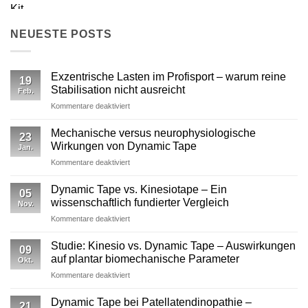
NEUESTE POSTS
Exzentrische Lasten im Profisport – warum reine
19
Stabilisation nicht ausreicht
Feb.
für
Kommentare deaktiviert
Exzentrische
Lasten
Mechanische versus neurophysiologische
23
im
Wirkungen von Dynamic Tape
Jan.
Profisport
für
Kommentare deaktiviert
–
Mechanische
warum
versus
reine
Dynamic Tape vs. Kinesiotape – Ein
05
neurophysiologische
Stabilisation
wissenschaftlich fundierter Vergleich
Nov.
Wirkungen
nicht
für
Kommentare deaktiviert
von
ausreicht
Dynamic
Dynamic Tape
Tape
Studie: Kinesio vs. Dynamic Tape – Auswirkungen
09
vs.
auf plantar biomechanische Parameter
Okt.
Kinesiotape
für
Kommentare deaktiviert
–
Studie:
Ein
Kinesio
wissenschaftlich
Dynamic Tape bei Patellatendinopathie –
21