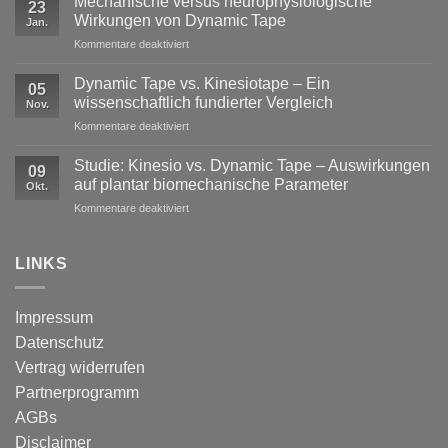
Mechanische versus neurophysiologische
23
im
Wirkungen von Dynamic Tape
Jan.
Profisport
für
Kommentare deaktiviert
–
Mechanische
warum
versus
reine
Dynamic Tape vs. Kinesiotape – Ein
05
neurophysiologische
Stabilisation
wissenschaftlich fundierter Vergleich
Nov.
Wirkungen
nicht
für
Kommentare deaktiviert
von
ausreicht
Dynamic
Dynamic Tape
Tape
Studie: Kinesio vs. Dynamic Tape – Auswirkungen
09
vs.
auf plantar biomechanische Parameter
Okt.
Kinesiotape
für
Kommentare deaktiviert
–
Studie:
Ein
Kinesio
wissenschaftlich
vs.
LINKS
fundierter
Dynamic
Vergleich
Tape
–
Impressum
Auswirkungen
Datenschutz
auf
plantar
Vertrag widerrufen
biomechanische
Partnerprogramm
Parameter
AGBs
Disclaimer