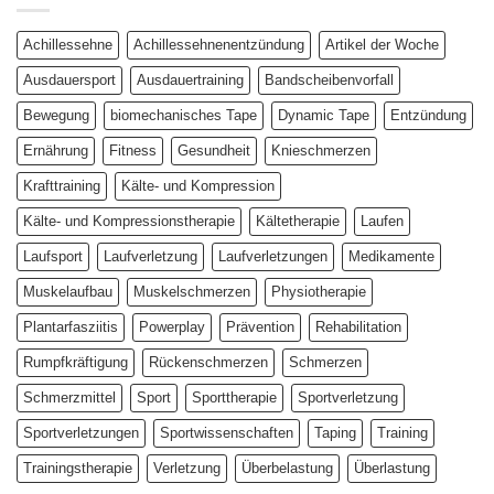
–
biomechanische
Studienergebnisse
Parameter
Achillessehne
Achillessehnenentzündung
Artikel der Woche
unter
der
Ausdauersport
Ausdauertraining
Bandscheibenvorfall
Lupe
Bewegung
biomechanisches Tape
Dynamic Tape
Entzündung
Ernährung
Fitness
Gesundheit
Knieschmerzen
Krafttraining
Kälte- und Kompression
Kälte- und Kompressionstherapie
Kältetherapie
Laufen
Laufsport
Laufverletzung
Laufverletzungen
Medikamente
Muskelaufbau
Muskelschmerzen
Physiotherapie
Plantarfasziitis
Powerplay
Prävention
Rehabilitation
Rumpfkräftigung
Rückenschmerzen
Schmerzen
Schmerzmittel
Sport
Sporttherapie
Sportverletzung
Sportverletzungen
Sportwissenschaften
Taping
Training
Trainingstherapie
Verletzung
Überbelastung
Überlastung