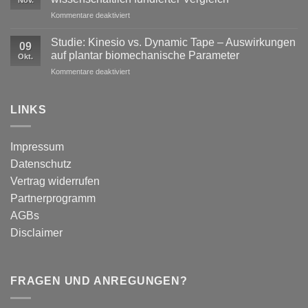
Wirkungen
nicht
für
Kommentare deaktiviert
von
ausreicht
Dynamic
Dynamic Tape
Tape
Studie: Kinesio vs. Dynamic Tape – Auswirkungen
09
vs.
auf plantar biomechanische Parameter
Okt.
Kinesiotape
für
Kommentare deaktiviert
–
Studie:
Ein
Kinesio
wissenschaftlich
vs.
LINKS
fundierter
Dynamic
Vergleich
Tape
–
Impressum
Auswirkungen
Datenschutz
auf
plantar
Vertrag widerrufen
biomechanische
Partnerprogramm
Parameter
AGBs
Disclaimer
FRAGEN UND ANREGUNGEN?