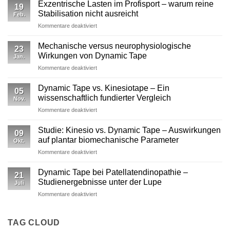
Exzentrische Lasten im Profisport – warum reine
19
Stabilisation nicht ausreicht
Feb.
für
Kommentare deaktiviert
Exzentrische
Lasten
Mechanische versus neurophysiologische
23
im
Wirkungen von Dynamic Tape
Jan.
Profisport
für
Kommentare deaktiviert
–
Mechanische
warum
versus
reine
Dynamic Tape vs. Kinesiotape – Ein
05
neurophysiologische
Stabilisation
wissenschaftlich fundierter Vergleich
Nov.
Wirkungen
nicht
für
Kommentare deaktiviert
von
ausreicht
Dynamic
Dynamic Tape
Tape
Studie: Kinesio vs. Dynamic Tape – Auswirkungen
09
vs.
auf plantar biomechanische Parameter
Okt.
Kinesiotape
für
Kommentare deaktiviert
–
Studie:
Ein
Kinesio
wissenschaftlich
Dynamic Tape bei Patellatendinopathie –
21
vs.
fundierter
Studienergebnisse unter der Lupe
Juli
Dynamic
Vergleich
für
Kommentare deaktiviert
Tape
Dynamic
–
Tape
Auswirkungen
bei
TAG CLOUD
auf
Patellatendinopathie
plantar