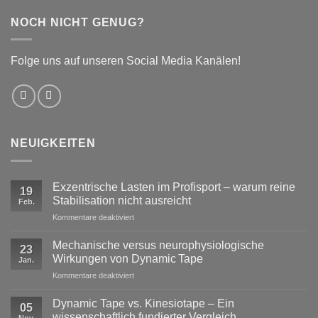
NOCH NICHT GENUG?
Folge uns auf unseren Social Media Kanälen!
NEUIGKEITEN
Exzentrische Lasten im Profisport – warum reine
19
Stabilisation nicht ausreicht
Feb.
für
Kommentare deaktiviert
Exzentrische
Lasten
Mechanische versus neurophysiologische
23
im
Wirkungen von Dynamic Tape
Jan.
Profisport
für
Kommentare deaktiviert
–
Mechanische
warum
versus
reine
Dynamic Tape vs. Kinesiotape – Ein
05
neurophysiologische
Stabilisation
wissenschaftlich fundierter Vergleich
Nov.