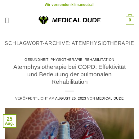
Zum
Wir versenden klimaneutral!
Inhalt
springen
0
SCHLAGWORT-ARCHIVE:
ATEMPHYSIOTHERAPIE
GESUNDHEIT
,
PHYSIOTHERAPIE
,
REHABILITATION
Atemphysiotherapie bei COPD: Effektivität
und Bedeutung der pulmonalen
Rehabilitation
VERÖFFENTLICHT AM
AUGUST 25, 2023
VON
MEDICAL DUDE
25
Aug.