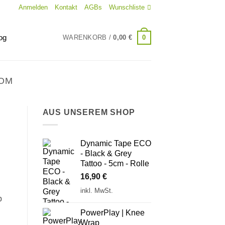
Anmelden
Kontakt
AGBs
Wunschliste
og
0
WARENKORB /
0,00
€
OM
AUS UNSEREM SHOP
Dynamic Tape ECO
- Black & Grey
Tattoo - 5cm - Rolle
16,90
€
inkl. MwSt.
b
PowerPlay | Knee
Wrap