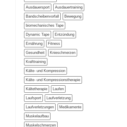
Ausdauersport
Ausdauertraining
Bandscheibenvorfall
Bewegung
biomechanisches Tape
Dynamic Tape
Entzündung
Ernährung
Fitness
Gesundheit
Knieschmerzen
Krafttraining
Kälte- und Kompression
Kälte- und Kompressionstherapie
Kältetherapie
Laufen
Laufsport
Laufverletzung
Laufverletzungen
Medikamente
Muskelaufbau
Muskelschmerzen