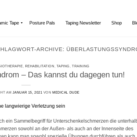
mic Tape
Posture Pals
Taping Newsletter
Shop
Bl
CHLAGWORT-ARCHIVE:
ÜBERLASTUNGSSYNDR
SIOTHERAPIE
,
REHABILITATION
,
TAPING
,
TRAINING
drom – Das kannst du dagegen tun!
CHT AM
JANUAR 15, 2021
VON
MEDICAL DUDE
ch ein Sammelbegriff für Unterschenkelschmerzen die unterhal
hmerzen sowohl an der Außen- als auch an der Innenseite des
ken kann man sowohl spezielle Übungen durchführen als auch