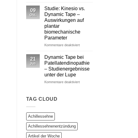
Dynamic
Tape
Studie: Kinesio vs.
09
vs.
Dynamic Tape –
Okt.
Kinesiotape
Auswirkungen auf
–
plantar
Ein
biomechanische
wissenschaftlich
Parameter
fundierter
Vergleich
für
Kommentare deaktiviert
Studie:
Kinesio
Dynamic Tape bei
21
vs.
Patellatendinopathie
Juli
Dynamic
– Studienergebnisse
Tape
unter der Lupe
–
Auswirkungen
für
Kommentare deaktiviert
auf
Dynamic
plantar
Tape
biomechanische
bei
TAG CLOUD
Parameter
Patellatendinopathie
–
Studienergebnisse
Achillessehne
unter
der
Achillessehnenentzündung
Lupe
Artikel der Woche