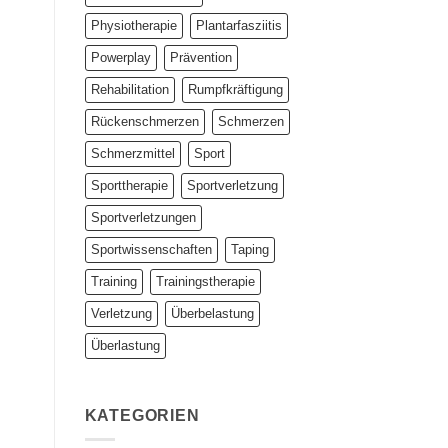
Physiotherapie
Plantarfasziitis
Powerplay
Prävention
Rehabilitation
Rumpfkräftigung
Rückenschmerzen
Schmerzen
Schmerzmittel
Sport
Sporttherapie
Sportverletzung
Sportverletzungen
Sportwissenschaften
Taping
Training
Trainingstherapie
Verletzung
Überbelastung
Überlastung
KATEGORIEN