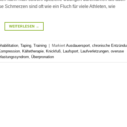
Schmerzen sind oft wie ein Fluch für viele Athleten, wie
WEITERLESEN
→
habilitation
,
Taping
,
Training
|
Markiert
Ausdauersport
,
chronische Entzünd
 Kompression
,
Kältetherapie
,
Knickfuß
,
Laufsport
,
Laufverletzungen
,
overuse
rlastungssyndrom
,
Überpronation