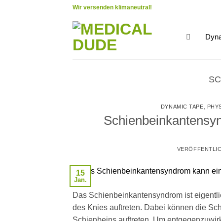
Zum
Wir versenden klimaneutral!
Inhalt
springen
Dyna
S
DYNAMIC TAPE
,
PHY
Schienbeinkantensyn
VERÖFFENTLI
15
Jan.
Das Schienbeinkantensyndrom ist eigentli
des Knies auftreten. Dabei können die Sc
Schienbeins auftreten. Um entgegenzuwir