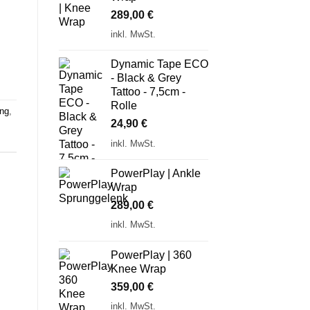
289,00
€
inkl. MwSt.
Dynamic Tape ECO
- Black & Grey
Tattoo - 7,5cm -
Rolle
ung
,
24,90
€
inkl. MwSt.
PowerPlay | Ankle
Wrap
289,00
€
inkl. MwSt.
PowerPlay | 360
Knee Wrap
359,00
€
inkl. MwSt.