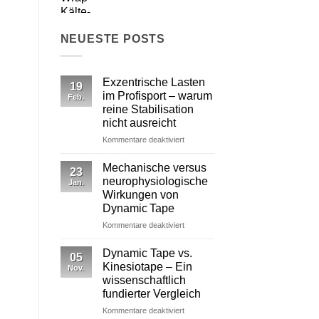
NEUESTE POSTS
Exzentrische Lasten
19
im Profisport – warum
Feb.
reine Stabilisation
nicht ausreicht
für
Kommentare deaktiviert
Exzentrische
Lasten
Mechanische versus
23
im
neurophysiologische
Jan.
Profisport
Wirkungen von
–
Dynamic Tape
warum
reine
für
Kommentare deaktiviert
Stabilisation
Mechanische
nicht
versus
Dynamic Tape vs.
05
ausreicht
neurophysiologische
Kinesiotape – Ein
Nov.
Wirkungen
wissenschaftlich
von
fundierter Vergleich
Dynamic Tape
für
Kommentare deaktiviert