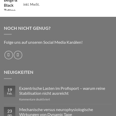
inkl. MwSt.
NOCH NICHT GENUG?
Folge uns auf unseren Social Media Kanälen!
NEUIGKEITEN
Exzentrische Lasten im Profisport – warum reine
19
Stabilisation nicht ausreicht
Feb.
für
Kommentare deaktiviert
Exzentrische
Lasten
Mechanische versus neurophysiologische
23
im
Wirkungen von Dynamic Tape
Jan.