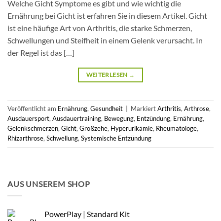
Welche Gicht Symptome es gibt und wie wichtig die
Ernährung bei Gicht ist erfahren Sie in diesem Artikel. Gicht
ist eine häufige Art von Arthritis, die starke Schmerzen,
Schwellungen und Steifheit in einem Gelenk verursacht. In
der Regel ist das […]
WEITERLESEN
→
Veröffentlicht am
Ernährung
,
Gesundheit
|
Markiert
Arthritis
,
Arthrose
,
Ausdauersport
,
Ausdauertraining
,
Bewegung
,
Entzündung
,
Ernährung
,
Gelenkschmerzen
,
Gicht
,
Großzehe
,
Hyperurikämie
,
Rheumatologe
,
Rhizarthrose
,
Schwellung
,
Systemische Entzündung
AUS UNSEREM SHOP
PowerPlay | Standard Kit