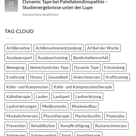
Dynamic Tape bei Patellatendinopathie –
wissenschaftlich
21
vs.
fundierter
Studienergebnisse unter der Lupe
Juli
Dynamic
Vergleich
für
Kommentare deaktiviert
Tape
Dynamic
–
Tape
Auswirkungen
bei
TAG CLOUD
auf
Patellatendinopathie
plantar
–
biomechanische
Studienergebnisse
Parameter
Achillessehne
Achillessehnenentzündung
Artikel der Woche
unter
der
Ausdauersport
Ausdauertraining
Bandscheibenvorfall
Lupe
Bewegung
biomechanisches Tape
Dynamic Tape
Entzündung
Ernährung
Fitness
Gesundheit
Knieschmerzen
Krafttraining
Kälte- und Kompression
Kälte- und Kompressionstherapie
Kältetherapie
Laufen
Laufsport
Laufverletzung
Laufverletzungen
Medikamente
Muskelaufbau
Muskelschmerzen
Physiotherapie
Plantarfasziitis
Powerplay
Prävention
Rehabilitation
Rumpfkräftigung
Rückenschmerzen
Schmerzen
Schmerzmittel
Sport
Sporttherapie