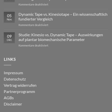
Profisport
für
Kommentare deaktiviert
–
Mechanische
warum
versus
Dynamic Tape vs. Kinesiotape – Ein wissenschaftlich
reine
05
neurophysiologische
Stabilisation
fundierter Vergleich
Nov.
Wirkungen
nicht
für
Kommentare deaktiviert
von
ausreicht
Dynamic
Dynamic Tape
Tape
Studie: Kinesio vs. Dynamic Tape – Auswirkungen
09
vs.
auf plantar biomechanische Parameter
Okt.
Kinesiotape
für
Kommentare deaktiviert
–
Studie:
Ein
Kinesio
wissenschaftlich
vs.
LINKS
fundierter
Dynamic
Vergleich
Tape
–
Impressum
Auswirkungen
Datenschutz
auf
plantar
Vertrag widerrufen
biomechanische
Partnerprogramm
Parameter
AGBs
Disclaimer