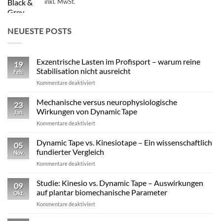
inkl. MwSt.
NEUESTE POSTS
Exzentrische Lasten im Profisport – warum reine
19
Stabilisation nicht ausreicht
Feb.
für
Kommentare deaktiviert
Exzentrische
Lasten
Mechanische versus neurophysiologische
23
im
Wirkungen von Dynamic Tape
Jan.
Profisport
für
Kommentare deaktiviert
–
Mechanische
warum
versus
Dynamic Tape vs. Kinesiotape – Ein wissenschaftlich
reine
05
neurophysiologische
Stabilisation
fundierter Vergleich
Nov.
Wirkungen
nicht
für
Kommentare deaktiviert
von
ausreicht
Dynamic
Dynamic Tape
Tape
Studie: Kinesio vs. Dynamic Tape – Auswirkungen
09
vs.
auf plantar biomechanische Parameter
Okt.
Kinesiotape
für
Kommentare deaktiviert
–
Studie:
Ein
Kinesio