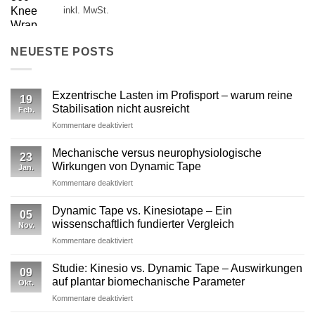
inkl. MwSt.
NEUESTE POSTS
Exzentrische Lasten im Profisport – warum reine
19
Stabilisation nicht ausreicht
Feb.
für
Kommentare deaktiviert
Exzentrische
Lasten
Mechanische versus neurophysiologische
23
im
Wirkungen von Dynamic Tape
Jan.
Profisport
für
Kommentare deaktiviert
–
Mechanische
warum
versus
reine
Dynamic Tape vs. Kinesiotape – Ein
05
neurophysiologische
Stabilisation
wissenschaftlich fundierter Vergleich
Nov.
Wirkungen
nicht
für
Kommentare deaktiviert
von
ausreicht
Dynamic
Dynamic Tape
Tape
Studie: Kinesio vs. Dynamic Tape – Auswirkungen
09
vs.
auf plantar biomechanische Parameter
Okt.
Kinesiotape
für
Kommentare deaktiviert
–
Studie:
Ein