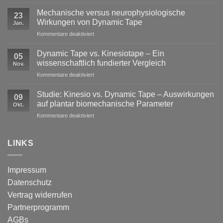
Exzentrische
Lasten
Mechanische versus neurophysiologische
23
im
Wirkungen von Dynamic Tape
Jan.
Profisport
für
Kommentare deaktiviert
–
Mechanische
warum
versus
reine
Dynamic Tape vs. Kinesiotape – Ein
05
neurophysiologische
Stabilisation
wissenschaftlich fundierter Vergleich
Nov.
Wirkungen
nicht
für
Kommentare deaktiviert
von
ausreicht
Dynamic
Dynamic Tape
Tape
Studie: Kinesio vs. Dynamic Tape – Auswirkungen
09
vs.
auf plantar biomechanische Parameter
Okt.
Kinesiotape
für
Kommentare deaktiviert
–
Studie:
Ein
Kinesio
wissenschaftlich
vs.
LINKS
fundierter
Dynamic
Vergleich
Tape
–
Impressum
Auswirkungen
Datenschutz
auf
plantar
Vertrag widerrufen
biomechanische
Partnerprogramm
Parameter
AGBs