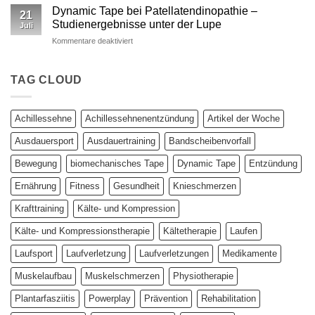
Kinesio
wissenschaftlich
Dynamic Tape bei Patellatendinopathie –
21
vs.
fundierter
Studienergebnisse unter der Lupe
Juli
Dynamic
Vergleich
für
Kommentare deaktiviert
Tape
Dynamic
–
Tape
Auswirkungen
bei
TAG CLOUD
auf
Patellatendinopathie
plantar
–
biomechanische
Studienergebnisse
Parameter
Achillessehne
Achillessehnenentzündung
Artikel der Woche
unter
der
Ausdauersport
Ausdauertraining
Bandscheibenvorfall
Lupe
Bewegung
biomechanisches Tape
Dynamic Tape
Entzündung
Ernährung
Fitness
Gesundheit
Knieschmerzen
Krafttraining
Kälte- und Kompression
Kälte- und Kompressionstherapie
Kältetherapie
Laufen
Laufsport
Laufverletzung
Laufverletzungen
Medikamente
Muskelaufbau
Muskelschmerzen
Physiotherapie
Plantarfasziitis
Powerplay
Prävention
Rehabilitation