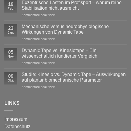
Exzentrische Lasten im Profisport – warum reine
19
Stabilisation nicht ausreicht
Feb.
für
Kommentare deaktiviert
Exzentrische
Lasten
Mechanische versus neurophysiologische
23
im
Wirkungen von Dynamic Tape
Jan.
Profisport
für
Kommentare deaktiviert
–
Mechanische
warum
versus
reine
Dynamic Tape vs. Kinesiotape – Ein
05
neurophysiologische
Stabilisation
wissenschaftlich fundierter Vergleich
Nov.
Wirkungen
nicht
für
Kommentare deaktiviert
von
ausreicht
Dynamic
Dynamic Tape
Tape
Studie: Kinesio vs. Dynamic Tape – Auswirkungen
09
vs.
auf plantar biomechanische Parameter
Okt.
Kinesiotape
für
Kommentare deaktiviert
–
Studie:
Ein
Kinesio
wissenschaftlich
vs.
LINKS
fundierter
Dynamic
Vergleich
Tape
–
Impressum
Auswirkungen
Datenschutz
auf