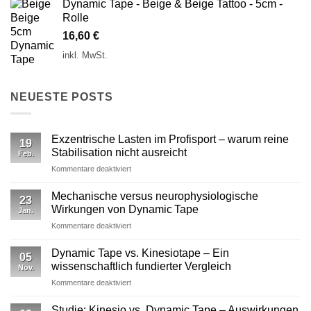
Dynamic Tape - Beige & Beige Tattoo - 5cm -
Rolle
16,60
€
inkl. MwSt.
NEUESTE POSTS
Exzentrische Lasten im Profisport – warum reine
19
Stabilisation nicht ausreicht
Feb.
für
Kommentare deaktiviert
Exzentrische
Lasten
Mechanische versus neurophysiologische
23
im
Wirkungen von Dynamic Tape
Jan.
Profisport
für
Kommentare deaktiviert
–
Mechanische
warum
versus
reine
Dynamic Tape vs. Kinesiotape – Ein
05
neurophysiologische
Stabilisation
wissenschaftlich fundierter Vergleich
Nov.
Wirkungen
nicht
für
Kommentare deaktiviert
von
ausreicht
Dynamic
Dynamic Tape
Tape
Studie: Kinesio vs. Dynamic Tape – Auswirkungen