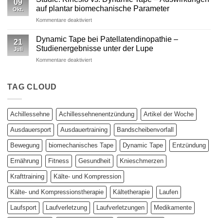
09
vs.
auf plantar biomechanische Parameter
Okt.
Kinesiotape
für
Kommentare deaktiviert
–
Studie:
Ein
Kinesio
wissenschaftlich
Dynamic Tape bei Patellatendinopathie –
21
vs.
fundierter
Studienergebnisse unter der Lupe
Juli
Dynamic
Vergleich
für
Kommentare deaktiviert
Tape
Dynamic
–
Tape
Auswirkungen
bei
TAG CLOUD
auf
Patellatendinopathie
plantar
–
biomechanische
Studienergebnisse
Parameter
Achillessehne
Achillessehnenentzündung
Artikel der Woche
unter
der
Ausdauersport
Ausdauertraining
Bandscheibenvorfall
Lupe
Bewegung
biomechanisches Tape
Dynamic Tape
Entzündung
Ernährung
Fitness
Gesundheit
Knieschmerzen
Krafttraining
Kälte- und Kompression
Kälte- und Kompressionstherapie
Kältetherapie
Laufen
Laufsport
Laufverletzung
Laufverletzungen
Medikamente