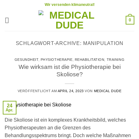
Zum
Wir versenden klimaneutral!
Inhalt
springen
0
SCHLAGWORT-ARCHIVE:
MANIPULATION
GESUNDHEIT
,
PHYSIOTHERAPIE
,
REHABILITATION
,
TRAINING
Wie wirksam ist die Physiotherapie bei
Skoliose?
VERÖFFENTLICHT AM
APRIL 24, 2023
VON
MEDICAL DUDE
24
Apr.
Die Skoliose ist ein komplexes Krankheitsbild, welches
Physiotherapeuten an die Grenzen des
Behandlungsspektrums bringt. Doch welche Maßnahmen