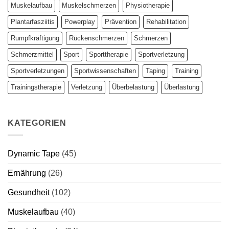
Muskelaufbau
Muskelschmerzen
Physiotherapie
Plantarfasziitis
Powerplay
Prävention
Rehabilitation
Rumpfkräftigung
Rückenschmerzen
Schmerzen
Schmerzmittel
Sport
Sporttherapie
Sportverletzung
Sportverletzungen
Sportwissenschaften
Taping
Training
Trainingstherapie
Verletzung
Überbelastung
Überlastung
KATEGORIEN
Dynamic Tape
(45)
Ernährung
(26)
Gesundheit
(102)
Muskelaufbau
(40)