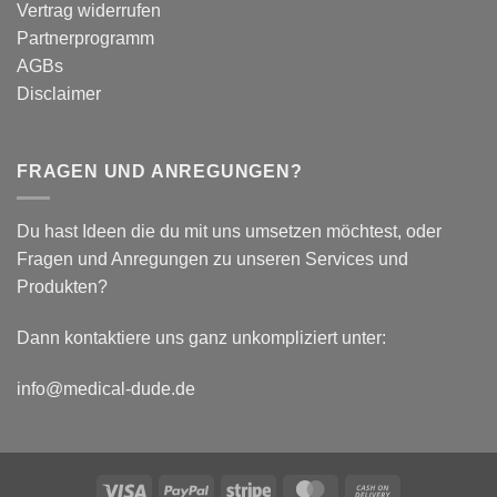
plantar
Vertrag widerrufen
biomechanische
Partnerprogramm
Parameter
AGBs
Disclaimer
FRAGEN UND ANREGUNGEN?
Du hast Ideen die du mit uns umsetzen möchtest, oder
Fragen und Anregungen zu unseren Services und
Produkten?
Dann kontaktiere uns ganz unkompliziert unter:
info@medical-dude.de
Visa
PayPal
Stripe
MasterCard
Cash