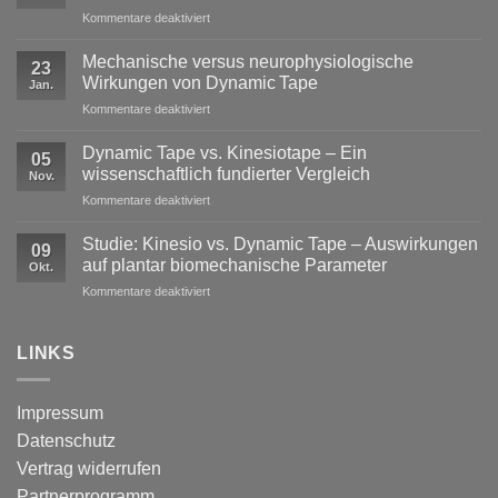
für
Kommentare deaktiviert
Exzentrische
Lasten
Mechanische versus neurophysiologische
23
im
Wirkungen von Dynamic Tape
Jan.
Profisport
für
Kommentare deaktiviert
–
Mechanische
warum
versus
reine
Dynamic Tape vs. Kinesiotape – Ein
05
neurophysiologische
Stabilisation
wissenschaftlich fundierter Vergleich
Nov.
Wirkungen
nicht
für
Kommentare deaktiviert
von
ausreicht
Dynamic
Dynamic Tape
Tape
Studie: Kinesio vs. Dynamic Tape – Auswirkungen
09
vs.
auf plantar biomechanische Parameter
Okt.
Kinesiotape
für
Kommentare deaktiviert
–
Studie:
Ein
Kinesio
wissenschaftlich
vs.
LINKS
fundierter
Dynamic
Vergleich
Tape
–
Impressum
Auswirkungen
Datenschutz
auf
plantar
Vertrag widerrufen
biomechanische
Partnerprogramm
Parameter