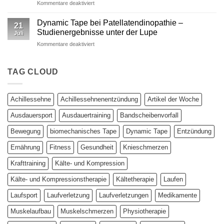
für
Kommentare deaktiviert
–
Studie:
Ein
Kinesio
wissenschaftlich
Dynamic Tape bei Patellatendinopathie –
21
vs.
fundierter
Studienergebnisse unter der Lupe
Juli
Dynamic
Vergleich
für
Kommentare deaktiviert
Tape
Dynamic
–
Tape
Auswirkungen
bei
TAG CLOUD
auf
Patellatendinopathie
plantar
–
biomechanische
Studienergebnisse
Parameter
Achillessehne
Achillessehnenentzündung
Artikel der Woche
unter
der
Ausdauersport
Ausdauertraining
Bandscheibenvorfall
Lupe
Bewegung
biomechanisches Tape
Dynamic Tape
Entzündung
Ernährung
Fitness
Gesundheit
Knieschmerzen
Krafttraining
Kälte- und Kompression
Kälte- und Kompressionstherapie
Kältetherapie
Laufen
Laufsport
Laufverletzung
Laufverletzungen
Medikamente
Muskelaufbau
Muskelschmerzen
Physiotherapie