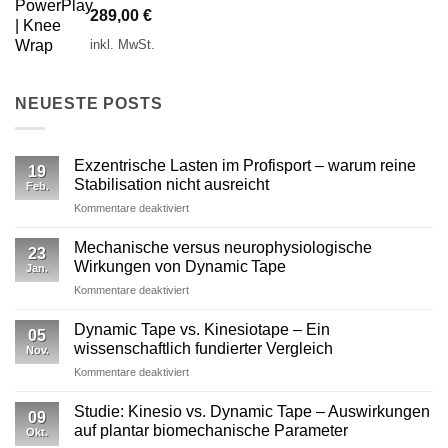
289,00
€
inkl. MwSt.
NEUESTE POSTS
Exzentrische Lasten im Profisport – warum reine
19
Stabilisation nicht ausreicht
Feb.
für
Kommentare deaktiviert
Exzentrische
Lasten
Mechanische versus neurophysiologische
23
im
Wirkungen von Dynamic Tape
Jan.
Profisport
für
Kommentare deaktiviert
–
Mechanische
warum
versus
reine
Dynamic Tape vs. Kinesiotape – Ein
05
neurophysiologische
Stabilisation
wissenschaftlich fundierter Vergleich
Nov.
Wirkungen
nicht
für
Kommentare deaktiviert
von
ausreicht
Dynamic
Dynamic Tape
Tape
Studie: Kinesio vs. Dynamic Tape – Auswirkungen
09
vs.
auf plantar biomechanische Parameter
Okt.
Kinesiotape