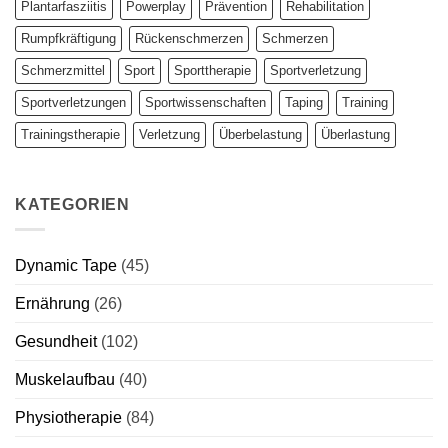
Plantarfasziitis
Powerplay
Prävention
Rehabilitation
Rumpfkräftigung
Rückenschmerzen
Schmerzen
Schmerzmittel
Sport
Sporttherapie
Sportverletzung
Sportverletzungen
Sportwissenschaften
Taping
Training
Trainingstherapie
Verletzung
Überbelastung
Überlastung
KATEGORIEN
Dynamic Tape
(45)
Ernährung
(26)
Gesundheit
(102)
Muskelaufbau
(40)
Physiotherapie
(84)