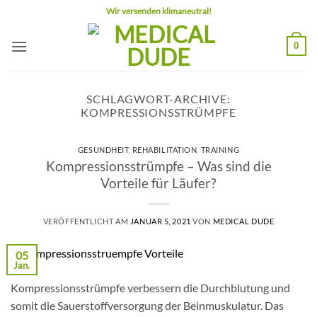
Zum
Wir versenden klimaneutral!
Inhalt
springen
0
SCHLAGWORT-ARCHIVE:
KOMPRESSIONSSTRÜMPFE
GESUNDHEIT
,
REHABILITATION
,
TRAINING
Kompressionsstrümpfe – Was sind die
Vorteile für Läufer?
VERÖFFENTLICHT AM
JANUAR 5, 2021
VON
MEDICAL DUDE
05
Jan.
Kompressionsstrümpfe verbessern die Durchblutung und
somit die Sauerstoffversorgung der Beinmuskulatur. Das