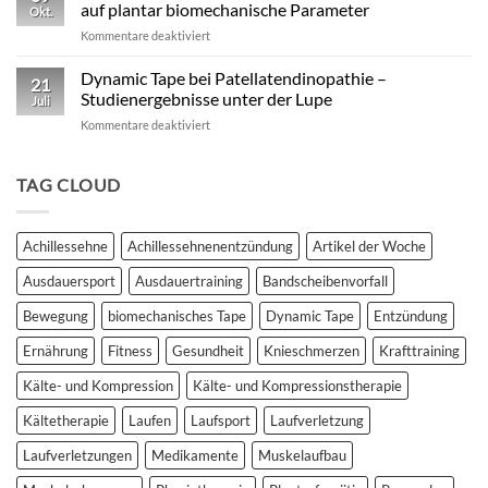
vs.
auf plantar biomechanische Parameter
Okt.
Kinesiotape
für
Kommentare deaktiviert
–
Studie:
Ein
Kinesio
Dynamic Tape bei Patellatendinopathie –
wissenschaftlich
21
vs.
fundierter
Studienergebnisse unter der Lupe
Juli
Dynamic
Vergleich
für
Kommentare deaktiviert
Tape
Dynamic
–
Tape
Auswirkungen
bei
TAG CLOUD
auf
Patellatendinopathie
plantar
–
biomechanische
Studienergebnisse
Parameter
Achillessehne
Achillessehnenentzündung
Artikel der Woche
unter
der
Ausdauersport
Ausdauertraining
Bandscheibenvorfall
Lupe
Bewegung
biomechanisches Tape
Dynamic Tape
Entzündung
Ernährung
Fitness
Gesundheit
Knieschmerzen
Krafttraining
Kälte- und Kompression
Kälte- und Kompressionstherapie
Kältetherapie
Laufen
Laufsport
Laufverletzung
Laufverletzungen
Medikamente
Muskelaufbau