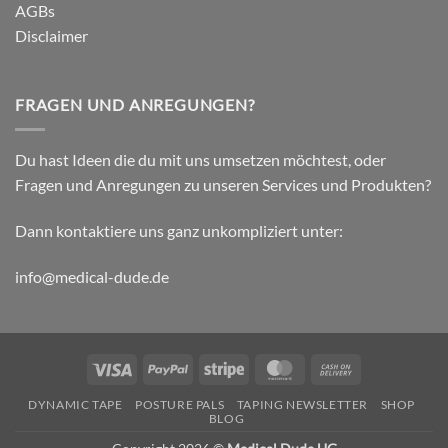
AGBs
Disclaimer
FRAGEN UND ANREGUNGEN?
Du hast Ideen die du mit uns umsetzen möchtest, oder
Fragen und Anregungen zu unseren Services und Produkten?
Dann kontaktiere uns ganz unkompliziert unter:
info@medical-dude.de
Visa
PayPal
Stripe
MasterCard
Cash
On
DYNAMIC TAPE
POSTURE PALS
TAPING NEWSLETTER
SHOP
Delivery
BLOG