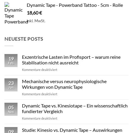
Dynamic Tape - Powerband Tattoo - 5cm - Rolle
18,60
€
inkl. MwSt.
NEUESTE POSTS
Exzentrische Lasten im Profisport – warum reine
19
Stabilisation nicht ausreicht
Feb.
für
Kommentare deaktiviert
Exzentrische
Lasten
Mechanische versus neurophysiologische
23
im
Wirkungen von Dynamic Tape
Jan.
Profisport
für
Kommentare deaktiviert
–
Mechanische
warum
versus
Dynamic Tape vs. Kinesiotape – Ein wissenschaftlich
reine
05
neurophysiologische
Stabilisation
fundierter Vergleich
Nov.
Wirkungen
nicht
für
Kommentare deaktiviert
von
ausreicht
Dynamic
Dynamic Tape
Tape
Studie: Kinesio vs. Dynamic Tape – Auswirkungen
09