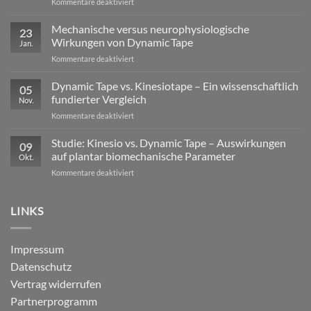
für
Kommentare deaktiviert
Exzentrische
Lasten
Mechanische versus neurophysiologische
23
im
Wirkungen von Dynamic Tape
Jan.
Profisport
für
Kommentare deaktiviert
–
Mechanische
warum
versus
Dynamic Tape vs. Kinesiotape – Ein wissenschaftlich
reine
05
neurophysiologische
Stabilisation
fundierter Vergleich
Nov.
Wirkungen
nicht
für
Kommentare deaktiviert
von
ausreicht
Dynamic
Dynamic Tape
Tape
Studie: Kinesio vs. Dynamic Tape – Auswirkungen
09
vs.
auf plantar biomechanische Parameter
Okt.
Kinesiotape
für
Kommentare deaktiviert
–
Studie:
Ein
Kinesio
wissenschaftlich
vs.
LINKS
fundierter
Dynamic
Vergleich
Tape
–
Impressum
Auswirkungen
Datenschutz
auf
plantar
Vertrag widerrufen
biomechanische
Partnerprogramm
Parameter