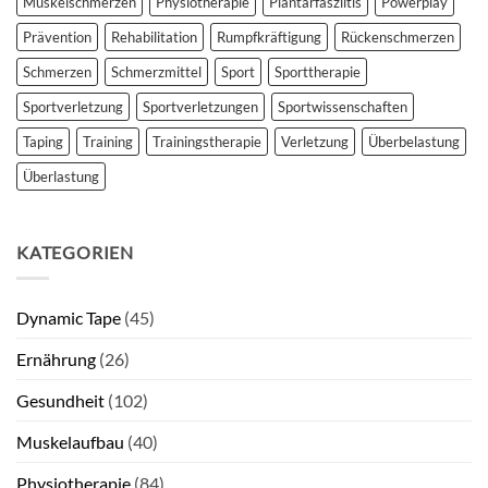
Muskelschmerzen
Physiotherapie
Plantarfasziitis
Powerplay
Prävention
Rehabilitation
Rumpfkräftigung
Rückenschmerzen
Schmerzen
Schmerzmittel
Sport
Sporttherapie
Sportverletzung
Sportverletzungen
Sportwissenschaften
Taping
Training
Trainingstherapie
Verletzung
Überbelastung
Überlastung
KATEGORIEN
Dynamic Tape
(45)
Ernährung
(26)
Gesundheit
(102)
Muskelaufbau
(40)
Physiotherapie
(84)