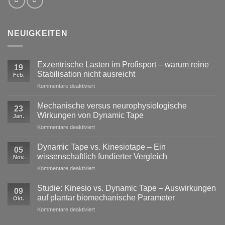
NEUIGKEITEN
Exzentrische Lasten im Profisport – warum reine
19
Stabilisation nicht ausreicht
Feb.
für
Kommentare deaktiviert
Exzentrische
Lasten
Mechanische versus neurophysiologische
23
im
Wirkungen von Dynamic Tape
Jan.
Profisport
für
Kommentare deaktiviert
–
Mechanische
warum
versus
reine
Dynamic Tape vs. Kinesiotape – Ein
05
neurophysiologische
Stabilisation
wissenschaftlich fundierter Vergleich
Nov.
Wirkungen
nicht
für
Kommentare deaktiviert
von
ausreicht
Dynamic
Dynamic Tape
Tape
Studie: Kinesio vs. Dynamic Tape – Auswirkungen
09
vs.
auf plantar biomechanische Parameter
Okt.
Kinesiotape
für
Kommentare deaktiviert
–
Studie:
Ein