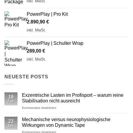
inkl. MwSt.
PowerPlay | Pro Kit
2.890,90
€
inkl. MwSt.
PowerPlay | Schulter Wrap
289,00
€
inkl. MwSt.
NEUESTE POSTS
Exzentrische Lasten im Profisport – warum reine
19
Stabilisation nicht ausreicht
Feb.
für
Kommentare deaktiviert
Exzentrische
Lasten
Mechanische versus neurophysiologische
23
im
Wirkungen von Dynamic Tape
Jan.
Profisport
für
Kommentare deaktiviert
–