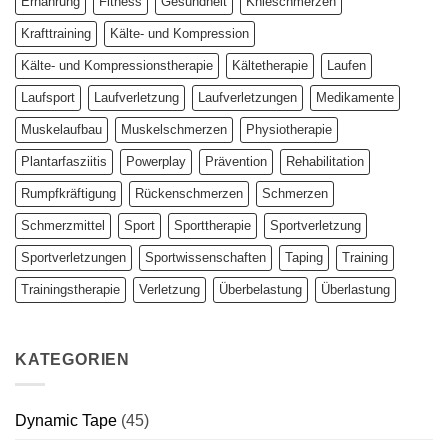
Ernährung
Fitness
Gesundheit
Knieschmerzen
Krafttraining
Kälte- und Kompression
Kälte- und Kompressionstherapie
Kältetherapie
Laufen
Laufsport
Laufverletzung
Laufverletzungen
Medikamente
Muskelaufbau
Muskelschmerzen
Physiotherapie
Plantarfasziitis
Powerplay
Prävention
Rehabilitation
Rumpfkräftigung
Rückenschmerzen
Schmerzen
Schmerzmittel
Sport
Sporttherapie
Sportverletzung
Sportverletzungen
Sportwissenschaften
Taping
Training
Trainingstherapie
Verletzung
Überbelastung
Überlastung
KATEGORIEN
Dynamic Tape
(45)