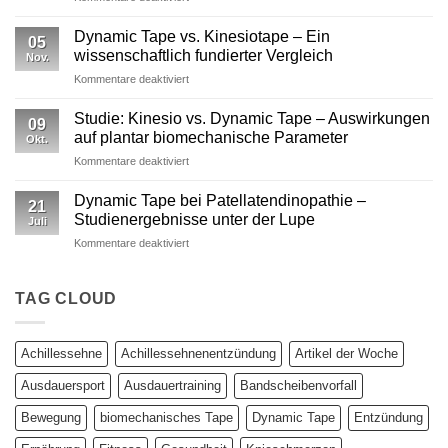
Mechanische
warum
versus
reine
Dynamic Tape vs. Kinesiotape – Ein
05
neurophysiologische
Stabilisation
wissenschaftlich fundierter Vergleich
Nov.
Wirkungen
nicht
für
Kommentare deaktiviert
von
ausreicht
Dynamic
Dynamic Tape
Tape
Studie: Kinesio vs. Dynamic Tape – Auswirkungen
09
vs.
auf plantar biomechanische Parameter
Okt.
Kinesiotape
für
Kommentare deaktiviert
–
Studie:
Ein
Kinesio
wissenschaftlich
Dynamic Tape bei Patellatendinopathie –
21
vs.
fundierter
Studienergebnisse unter der Lupe
Juli
Dynamic
Vergleich
für
Kommentare deaktiviert
Tape
Dynamic
–
Tape
Auswirkungen
bei
TAG CLOUD
auf
Patellatendinopathie
plantar
–
biomechanische
Studienergebnisse
Parameter
Achillessehne
Achillessehnenentzündung
Artikel der Woche
unter
der
Ausdauersport
Ausdauertraining
Bandscheibenvorfall
Lupe
Bewegung
biomechanisches Tape
Dynamic Tape
Entzündung