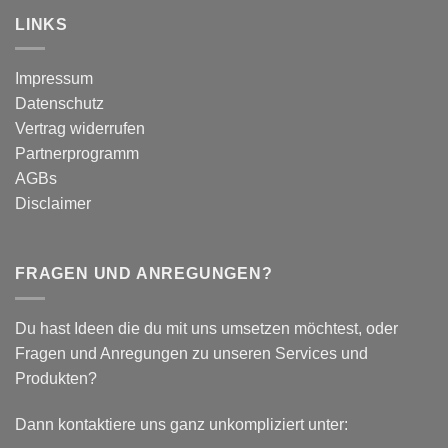
Kinesio
wissenschaftlich
vs.
LINKS
fundierter
Dynamic
Vergleich
Tape
–
Impressum
Auswirkungen
Datenschutz
auf
plantar
Vertrag widerrufen
biomechanische
Partnerprogramm
Parameter
AGBs
Disclaimer
FRAGEN UND ANREGUNGEN?
Du hast Ideen die du mit uns umsetzen möchtest, oder
Fragen und Anregungen zu unseren Services und
Produkten?
Dann kontaktiere uns ganz unkompliziert unter: