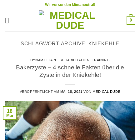
Zum
Wir versenden klimaneutral!
Inhalt
springen
0
SCHLAGWORT-ARCHIVE:
KNIEKEHLE
DYNAMIC TAPE
,
REHABILITATION
,
TRAINING
Bakerzyste – 4 schnelle Fakten über die
Zyste in der Kniekehle!
VERÖFFENTLICHT AM
MAI 18, 2021
VON
MEDICAL DUDE
18
Mai